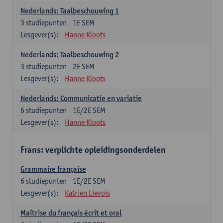
Nederlands: Taalbeschouwing 1
3
studiepunten
1E SEM
Lesgever(s):
Hanne Kloots
Nederlands: Taalbeschouwing 2
3
studiepunten
2E SEM
Lesgever(s):
Hanne Kloots
Nederlands: Communicatie en variatie
6
studiepunten
1E/2E SEM
Lesgever(s):
Hanne Kloots
Frans: verplichte opleidingsonderdelen
Grammaire française
6
studiepunten
1E/2E SEM
Lesgever(s):
Katrien Lievois
Maîtrise du français écrit et oral