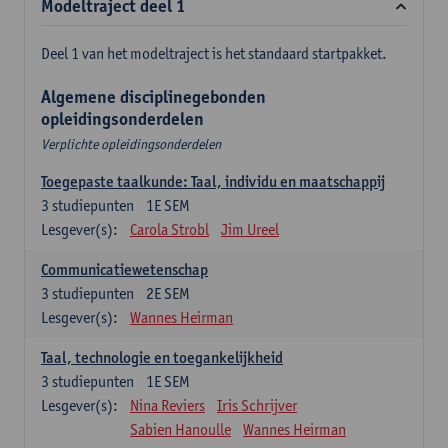
Modeltraject deel 1
Deel 1 van het modeltraject is het standaard startpakket.
Algemene disciplinegebonden
opleidingsonderdelen
Verplichte opleidingsonderdelen
Toegepaste taalkunde: Taal, individu en maatschappij
3
studiepunten
1E SEM
Lesgever(s):
Carola Strobl
Jim Ureel
Communicatiewetenschap
3
studiepunten
2E SEM
Lesgever(s):
Wannes Heirman
Taal, technologie en toegankelijkheid
3
studiepunten
1E SEM
Lesgever(s):
Nina Reviers
Iris Schrijver
Sabien Hanoulle
Wannes Heirman