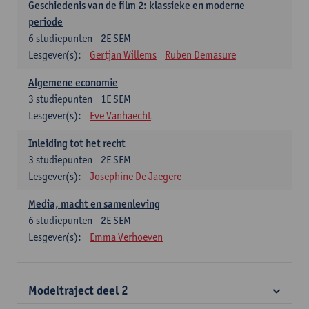
Geschiedenis van de film 2: klassieke en moderne
periode
6
studiepunten
2E SEM
Lesgever(s):
Gertjan Willems
Ruben Demasure
Algemene economie
3
studiepunten
1E SEM
Lesgever(s):
Eve Vanhaecht
Inleiding tot het recht
3
studiepunten
2E SEM
Lesgever(s):
Josephine De Jaegere
Media, macht en samenleving
6
studiepunten
2E SEM
Lesgever(s):
Emma Verhoeven
Modeltraject deel 2