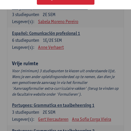
Lengua española: Destrezas intermedias
3
studiepunten
2E SEM
Lesgever(s):
Sabela Moreno Pereiro
Español: Comunicación profesional 1
6
studiepunten
1E/2E SEM
Lesgever(s):
Anne Verhaert
Vrije ruimte
Voor (minimum) 3 studiepunten te kiezen uit onderstaande lijst.
Wens je een ander opleidingsonderdeel op te nemen, dan dien je
een gemotiveerde aanvraag in via het formulier
'Aanvraagformulier extra-curriculaire vakken' (terug te vinden op
de facultaire website onder 'Formulieren').
Portugees: Grammatica en taalbeheersing 1
3
studiepunten
2E SEM
Lesgever(s):
Gert Vercauteren
Ana Sofia Corga Vieira
Portugees: Grammatica en taalbeheersing 2