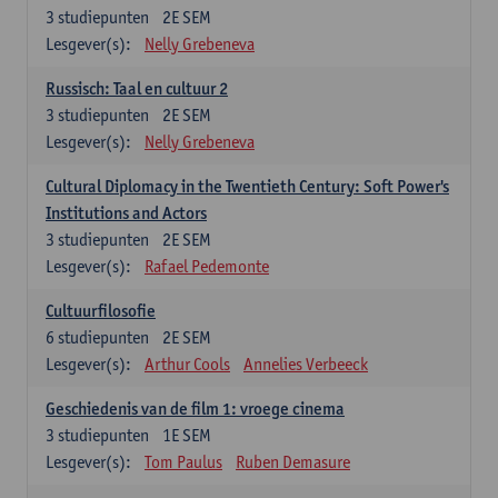
3
studiepunten
2E SEM
Lesgever(s):
Nelly Grebeneva
Russisch: Taal en cultuur 2
3
studiepunten
2E SEM
Lesgever(s):
Nelly Grebeneva
Cultural Diplomacy in the Twentieth Century: Soft Power's
Institutions and Actors
3
studiepunten
2E SEM
Lesgever(s):
Rafael Pedemonte
Cultuurfilosofie
6
studiepunten
2E SEM
Lesgever(s):
Arthur Cools
Annelies Verbeeck
Geschiedenis van de film 1: vroege cinema
3
studiepunten
1E SEM
Lesgever(s):
Tom Paulus
Ruben Demasure