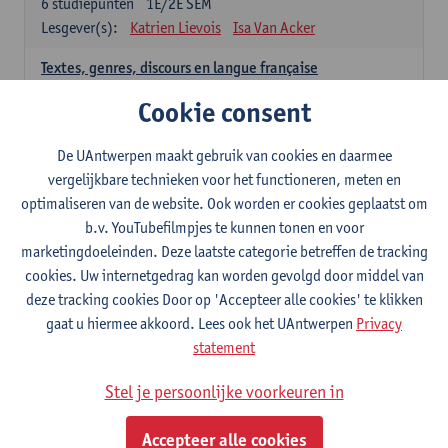
6
studiepunten
1E/2E SEM
Lesgever(s):
Katrien Lievois
Isa Van Acker
Textes, genres, discours en langue française
6
studiepunten
1E/2E SEM
Cookie consent
Lesgever(s):
Kris Peeters
De UAntwerpen maakt gebruik van cookies en daarmee
Spaans: verplichte opleidingsonderdelen
vergelijkbare technieken voor het functioneren, meten en
optimaliseren van de website. Ook worden er cookies geplaatst om
Gramática española 1
b.v. YouTubefilmpjes te kunnen tonen en voor
3
studiepunten
1E SEM
marketingdoeleinden. Deze laatste categorie betreffen de tracking
Lesgever(s):
Anne Verhaert
cookies. Uw internetgedrag kan worden gevolgd door middel van
Gramática española 2
deze tracking cookies Door op 'Accepteer alle cookies' te klikken
3
studiepunten
2E SEM
gaat u hiermee akkoord. Lees ook het UAntwerpen
Privacy
Lesgever(s):
Anne Verhaert
statement
Lengua española: Destrezas básicas
Stel je persoonlijke voorkeuren in
3
studiepunten
1E SEM
Lesgever(s):
Sabela Moreno Pereiro
Accepteer alle cookies