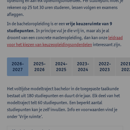
opleiding en aan elk opleidingsonderdeel. Per studiepunt moet je
rekenen op 25 tot 30 uren studeren, lessen volgen en examens
afleggen.
In de bacheloropleiding is er een
vrije keuzeruimte van 9
studiepunten
. In principe vul je die vrij in, maar als je al
droomt van een concrete masteropleiding, dan kan onze
leidraad
voor het kiezen van keuzeopleidingsonderdelen
interessant zijn.
2026-
2025-
2024-
2023-
2022-
202
2027
2026
2025
2024
2023
202
Het voltijdse modeltraject bachelor in de toegepaste taalkunde
bestaat uit 180 studiepunten en duurt drie jaar. Elk deel van het
modeltraject telt 60 studiepunten. Een beperkt aantal
studiepunten kan je zelf invullen. Info en voorwaarden vind je
onder ‘Vrije ruimte’.