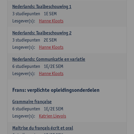
Nederlands: Taalbeschouwing 1
3
studiepunten
1E SEM
Lesgever(s):
Hanne Kloots
Nederlands: Taalbeschouwing 2
3
studiepunten
2E SEM
Lesgever(s):
Hanne Kloots
Nederlands: Communicatie en variatie
6
studiepunten
1E/2E SEM
Lesgever(s):
Hanne Kloots
Frans: verplichte opleidingsonderdelen
Grammaire française
6
studiepunten
1E/2E SEM
Lesgever(s):
Katrien Lievois
Maîtrise du français écrit et oral