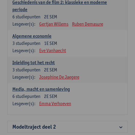
Geschiedenis van de film 2: klassieke en moderne
periode
6
studiepunten
2E SEM
Lesgever(s):
Gertjan Willems
Ruben Demasure
Algemene economie
3
studiepunten
1E SEM
Lesgever(s):
Eve Vanhaecht
Inleiding tot het recht
3
studiepunten
2E SEM
Lesgever(s):
Josephine De Jaegere
Media, macht en samenleving
6
studiepunten
2E SEM
Lesgever(s):
Emma Verhoeven
Modeltraject deel 2