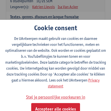
6
studiepunten
1E/2E SEM
Lesgever(s):
Katrien Lievois
Isa Van Acker
Textes, genres, discours en langue française
6
studiepunten
1E/2E SEM
Cookie consent
Lesgever(s):
Kris Peeters
De UAntwerpen maakt gebruik van cookies en daarmee
Spaans: verplichte opleidingsonderdelen
vergelijkbare technieken voor het functioneren, meten en
optimaliseren van de website. Ook worden er cookies geplaatst om
Gramática española 1
b.v. YouTubefilmpjes te kunnen tonen en voor
3
studiepunten
1E SEM
marketingdoeleinden. Deze laatste categorie betreffen de tracking
Lesgever(s):
Anne Verhaert
cookies. Uw internetgedrag kan worden gevolgd door middel van
Gramática española 2
deze tracking cookies Door op 'Accepteer alle cookies' te klikken
3
studiepunten
2E SEM
gaat u hiermee akkoord. Lees ook het UAntwerpen
Privacy
Lesgever(s):
Anne Verhaert
statement
Lengua española: Destrezas básicas
Stel je persoonlijke voorkeuren in
3
studiepunten
1E SEM
Lesgever(s):
Sabela Moreno Pereiro
Accepteer alle cookies