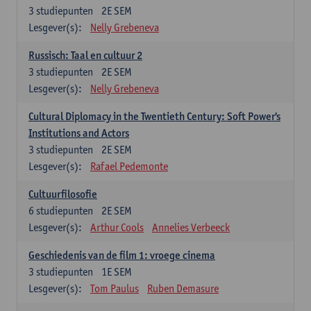
3
studiepunten
2E SEM
Lesgever(s):
Nelly Grebeneva
Russisch: Taal en cultuur 2
3
studiepunten
2E SEM
Lesgever(s):
Nelly Grebeneva
Cultural Diplomacy in the Twentieth Century: Soft Power's
Institutions and Actors
3
studiepunten
2E SEM
Lesgever(s):
Rafael Pedemonte
Cultuurfilosofie
6
studiepunten
2E SEM
Lesgever(s):
Arthur Cools
Annelies Verbeeck
Geschiedenis van de film 1: vroege cinema
3
studiepunten
1E SEM
Lesgever(s):
Tom Paulus
Ruben Demasure