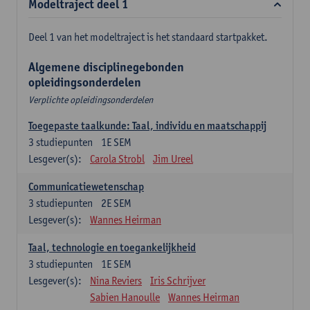
Modeltraject deel 1
Deel 1 van het modeltraject is het standaard startpakket.
Algemene disciplinegebonden
opleidingsonderdelen
Verplichte opleidingsonderdelen
Toegepaste taalkunde: Taal, individu en maatschappij
3
studiepunten
1E SEM
Lesgever(s):
Carola Strobl
Jim Ureel
Communicatiewetenschap
3
studiepunten
2E SEM
Lesgever(s):
Wannes Heirman
Taal, technologie en toegankelijkheid
3
studiepunten
1E SEM
Lesgever(s):
Nina Reviers
Iris Schrijver
Sabien Hanoulle
Wannes Heirman