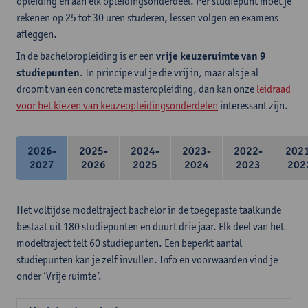
opleiding en aan elk opleidingsonderdeel. Per studiepunt moet je
rekenen op 25 tot 30 uren studeren, lessen volgen en examens
afleggen.
In de bacheloropleiding is er een
vrije keuzeruimte van 9
studiepunten
. In principe vul je die vrij in, maar als je al
droomt van een concrete masteropleiding, dan kan onze
leidraad
voor het kiezen van keuzeopleidingsonderdelen
interessant zijn.
2026-
2025-
2024-
2023-
2022-
202
2027
2026
2025
2024
2023
202
Het voltijdse modeltraject bachelor in de toegepaste taalkunde
bestaat uit 180 studiepunten en duurt drie jaar. Elk deel van het
modeltraject telt 60 studiepunten. Een beperkt aantal
studiepunten kan je zelf invullen. Info en voorwaarden vind je
onder ‘Vrije ruimte’.