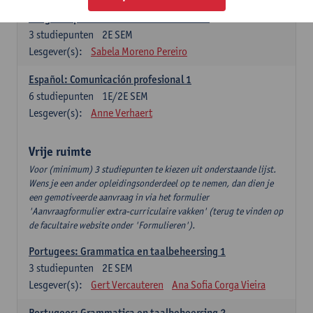
Lengua española: Destrezas intermedias
3
studiepunten
2E SEM
Lesgever(s):
Sabela Moreno Pereiro
Español: Comunicación profesional 1
6
studiepunten
1E/2E SEM
Lesgever(s):
Anne Verhaert
Vrije ruimte
Voor (minimum) 3 studiepunten te kiezen uit onderstaande lijst.
Wens je een ander opleidingsonderdeel op te nemen, dan dien je
een gemotiveerde aanvraag in via het formulier
'Aanvraagformulier extra-curriculaire vakken' (terug te vinden op
de facultaire website onder 'Formulieren').
Portugees: Grammatica en taalbeheersing 1
3
studiepunten
2E SEM
Lesgever(s):
Gert Vercauteren
Ana Sofia Corga Vieira
Portugees: Grammatica en taalbeheersing 2