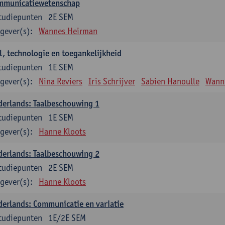
mmunicatiewetenschap
tudiepunten
2E SEM
gever(s):
Wannes Heirman
l, technologie en toegankelijkheid
tudiepunten
1E SEM
gever(s):
Nina Reviers
Iris Schrijver
Sabien Hanoulle
Wann
erlands: Taalbeschouwing 1
tudiepunten
1E SEM
gever(s):
Hanne Kloots
erlands: Taalbeschouwing 2
tudiepunten
2E SEM
gever(s):
Hanne Kloots
erlands: Communicatie en variatie
tudiepunten
1E/2E SEM