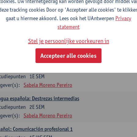
cookies. Uw internetgedrag kan worden gevolgd door middel va
mática española 1
deze tracking cookies Door op 'Accepteer alle cookies' te klikke
tudiepunten
1E SEM
gaat u hiermee akkoord. Lees ook het UAntwerpen
Privacy
gever(s):
Anne Verhaert
statement
mática española 2
Stel je persoonlijke voorkeuren in
tudiepunten
2E SEM
gever(s):
Anne Verhaert
Accepteer alle cookies
gua española: Destrezas básicas
tudiepunten
1E SEM
gever(s):
Sabela Moreno Pereiro
gua española: Destrezas intermedias
tudiepunten
2E SEM
gever(s):
Sabela Moreno Pereiro
añol: Comunicación profesional 1