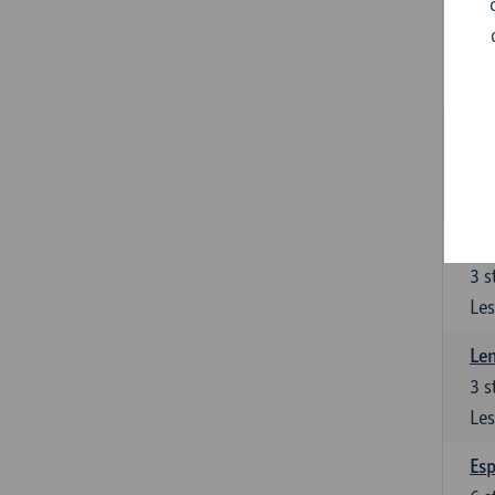
Gra
3
s
Les
Gra
3
s
Les
Len
3
s
Les
Len
3
s
Les
Esp