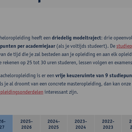
heloropleiding heeft een
driedelig modeltraject
: drie opeenv
epunten per academiejaar
(als je voltijds studeert). De
studiep
van de tijd die je zal besteden aan je opleiding en aan elk ople
e rekenen op 25 tot 30 uren studeren, lessen volgen en examens
bacheloropleiding is er een
vrije keuzeruimte van 9 studiepu
ls je al droomt van een concrete masteropleiding, dan kan onze
pleidingsonderdelen
interessant zijn.
26-
2025-
2024-
2023-
2022-
2
27
2026
2025
2024
2023