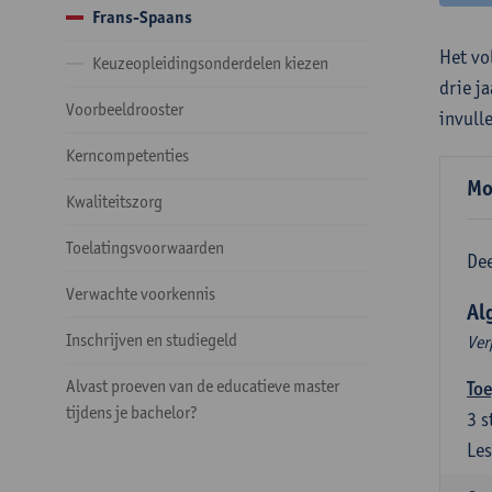
Frans-Spaans
Het vo
Keuzeopleidingsonderdelen kiezen
drie j
Voorbeeldrooster
invull
Kerncompetenties
Mo
Kwaliteitszorg
Toelatingsvoorwaarden
Dee
Verwachte voorkennis
Al
Inschrijven en studiegeld
Ver
Alvast proeven van de educatieve master
Toe
tijdens je bachelor?
3
s
Les