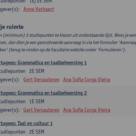
tudiepunten
1E/2E SEM
gever(s):
Anne Verhaert
ije ruimte
r (minimum) 3 studiepunten te kiezen uit onderstaande lijst. Wens je ee
en, dan dien je een gemotiveerde aanvraag in via het formulier 'Aanvraag
ken' (terug te vinden op de facultaire website onder 'Formulieren').
tugees: Grammatica en taalbeheersing 1
tudiepunten
2E SEM
gever(s):
Gert Vercauteren
Ana Sofia Corga Vieira
tugees: Grammatica en taalbeheersing 2
tudiepunten
1E SEM
gever(s):
Gert Vercauteren
Ana Sofia Corga Vieira
tugees: Taal en cultuur 1
tudiepunten
2E SEM