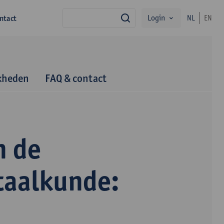
Login
ntact
NL
EN
zoek
kheden
FAQ & contact
n de
taalkunde: