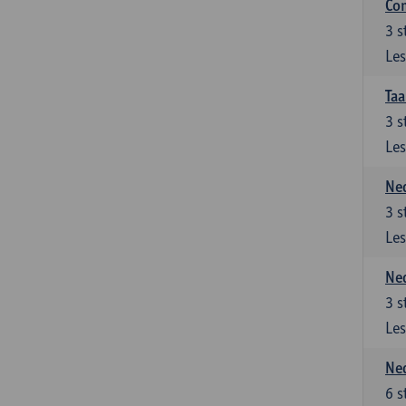
Co
3
s
Les
Taa
3
s
Les
Ned
3
s
Les
Ned
3
s
Les
Ned
6
s