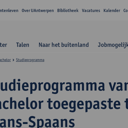
ntenleven
Over UAntwerpen
Bibliotheek
Vacatures
Kalender
Co
ter
Talen
Naar het buitenland
Jobmogelij
achelor
Studieprogramma
tudieprogramma va
achelor toegepaste 
rans-Spaans