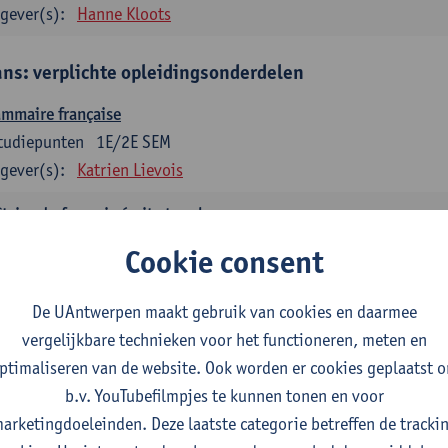
gever(s):
Hanne Kloots
ans: verplichte opleidingsonderdelen
mmaire française
tudiepunten
1E/2E SEM
gever(s):
Katrien Lievois
trise du français écrit et oral
tudiepunten
1E/2E SEM
Cookie consent
gever(s):
Katrien Lievois
Isa Van Acker
De UAntwerpen maakt gebruik van cookies en daarmee
tes, genres, discours en langue française
vergelijkbare technieken voor het functioneren, meten en
tudiepunten
1E/2E SEM
ptimaliseren van de website. Ook worden er cookies geplaatst 
gever(s):
Kris Peeters
b.v. YouTubefilmpjes te kunnen tonen en voor
arketingdoeleinden. Deze laatste categorie betreffen de tracki
aans: verplichte opleidingsonderdelen