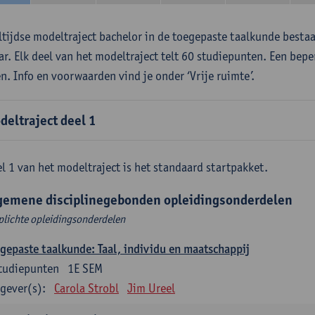
ltijdse modeltraject bachelor in de toegepaste taalkunde besta
aar. Elk deel van het modeltraject telt 60 studiepunten. Een bepe
en. Info en voorwaarden vind je onder ‘Vrije ruimte’.
deltraject deel 1
l 1 van het modeltraject is het standaard startpakket.
gemene disciplinegebonden opleidingsonderdelen
plichte opleidingsonderdelen
gepaste taalkunde: Taal, individu en maatschappij
tudiepunten
1E SEM
gever(s):
Carola Strobl
Jim Ureel