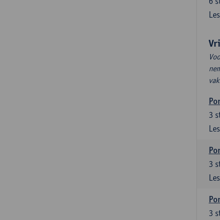
6
s
Les
Vr
Voo
nem
vak
Por
3
s
Les
Por
3
s
Les
Por
3
s