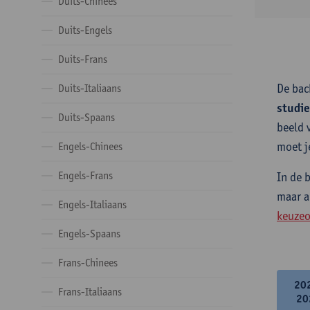
Duits-Chinees
Duits-Engels
Duits-Frans
De bac
Duits-Italiaans
studi
Duits-Spaans
beeld 
moet j
Engels-Chinees
Engels-Frans
In de 
maar a
Engels-Italiaans
keuzeo
Engels-Spaans
Frans-Chinees
20
Frans-Italiaans
20