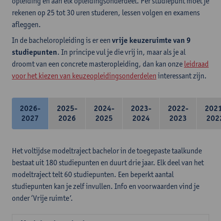
opleiding en aan elk opleidingsonderdeel. Per studiepunt moet je
rekenen op 25 tot 30 uren studeren, lessen volgen en examens
afleggen.
In de bacheloropleiding is er een
vrije keuzeruimte van 9
studiepunten
. In principe vul je die vrij in, maar als je al
droomt van een concrete masteropleiding, dan kan onze
leidraad
voor het kiezen van keuzeopleidingsonderdelen
interessant zijn.
2026-
2025-
2024-
2023-
2022-
202
2027
2026
2025
2024
2023
202
Het voltijdse modeltraject bachelor in de toegepaste taalkunde
bestaat uit 180 studiepunten en duurt drie jaar. Elk deel van het
modeltraject telt 60 studiepunten. Een beperkt aantal
studiepunten kan je zelf invullen. Info en voorwaarden vind je
onder ‘Vrije ruimte’.