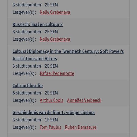
3
studiepunten
2E SEM
Lesgever(s):
Nelly Grebeneva
Russisch: Taal en cultuur 2
3
studiepunten
2E SEM
Lesgever(s):
Nelly Grebeneva
Cultural Diplomacy in the Twentieth Century: Soft Power's
Institutions and Actors
3
studiepunten
2E SEM
Lesgever(s):
Rafael Pedemonte
Cultuurfilosofie
6
studiepunten
2E SEM
Lesgever(s):
Arthur Cools
Annelies Verbeeck
Geschiedenis van de film 1: vroege cinema
3
studiepunten
1E SEM
Lesgever(s):
Tom Paulus
Ruben Demasure