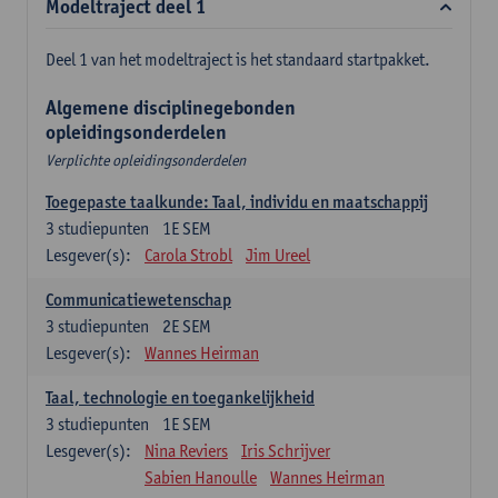
Modeltraject deel 1
Deel 1 van het modeltraject is het standaard startpakket.
Algemene disciplinegebonden
opleidingsonderdelen
Verplichte opleidingsonderdelen
Toegepaste taalkunde: Taal, individu en maatschappij
3
studiepunten
1E SEM
Lesgever(s):
Carola Strobl
Jim Ureel
Communicatiewetenschap
3
studiepunten
2E SEM
Lesgever(s):
Wannes Heirman
Taal, technologie en toegankelijkheid
3
studiepunten
1E SEM
Lesgever(s):
Nina Reviers
Iris Schrijver
Sabien Hanoulle
Wannes Heirman