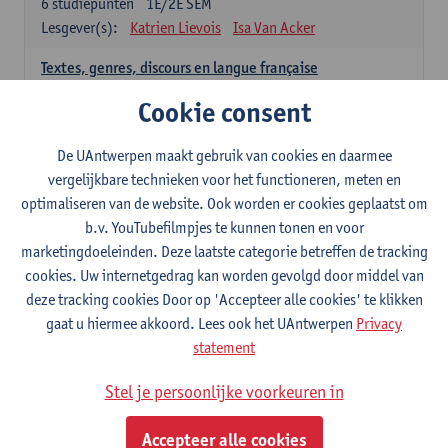
6
studiepunten
1E/2E SEM
Lesgever(s):
Katrien Lievois
Isa Van Acker
Textes, genres, discours en langue française
6
studiepunten
1E/2E SEM
Cookie consent
Lesgever(s):
Kris Peeters
De UAntwerpen maakt gebruik van cookies en daarmee
Spaans: verplichte opleidingsonderdelen
vergelijkbare technieken voor het functioneren, meten en
optimaliseren van de website. Ook worden er cookies geplaatst om
Gramática española 1
b.v. YouTubefilmpjes te kunnen tonen en voor
3
studiepunten
1E SEM
marketingdoeleinden. Deze laatste categorie betreffen de tracking
Lesgever(s):
Anne Verhaert
cookies. Uw internetgedrag kan worden gevolgd door middel van
Gramática española 2
deze tracking cookies Door op 'Accepteer alle cookies' te klikken
3
studiepunten
2E SEM
gaat u hiermee akkoord. Lees ook het UAntwerpen
Privacy
Lesgever(s):
Anne Verhaert
statement
Lengua española: Destrezas básicas
Stel je persoonlijke voorkeuren in
3
studiepunten
1E SEM
Lesgever(s):
Sabela Moreno Pereiro
Accepteer alle cookies