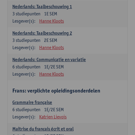
Nederlands: Taalbeschouwing 1
3
studiepunten
1E SEM
Lesgever(s):
Hanne Kloots
Nederlands: Taalbeschouwing 2
3
studiepunten
2E SEM
Lesgever(s):
Hanne Kloots
Nederlands: Communicatie en variatie
6
studiepunten
1E/2E SEM
Lesgever(s):
Hanne Kloots
Frans: verplichte opleidingsonderdelen
Grammaire française
6
studiepunten
1E/2E SEM
Lesgever(s):
Katrien Lievois
Maîtrise du français écrit et oral