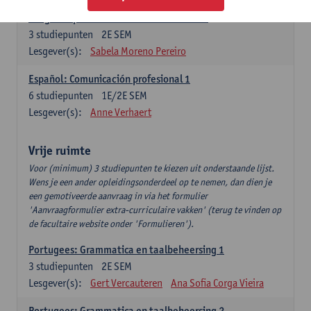
Lengua española: Destrezas intermedias
3
studiepunten
2E SEM
Lesgever(s):
Sabela Moreno Pereiro
Español: Comunicación profesional 1
6
studiepunten
1E/2E SEM
Lesgever(s):
Anne Verhaert
Vrije ruimte
Voor (minimum) 3 studiepunten te kiezen uit onderstaande lijst.
Wens je een ander opleidingsonderdeel op te nemen, dan dien je
een gemotiveerde aanvraag in via het formulier
'Aanvraagformulier extra-curriculaire vakken' (terug te vinden op
de facultaire website onder 'Formulieren').
Portugees: Grammatica en taalbeheersing 1
3
studiepunten
2E SEM
Lesgever(s):
Gert Vercauteren
Ana Sofia Corga Vieira
Portugees: Grammatica en taalbeheersing 2