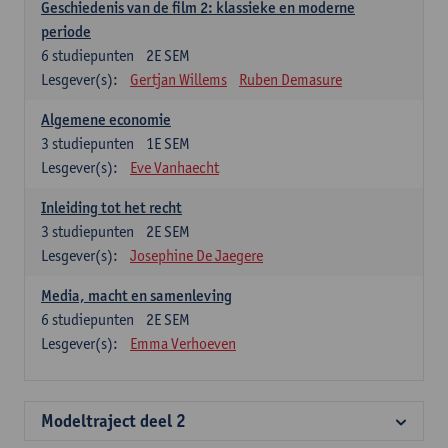
Geschiedenis van de film 2: klassieke en moderne
periode
6
studiepunten
2E SEM
Lesgever(s):
Gertjan Willems
Ruben Demasure
Algemene economie
3
studiepunten
1E SEM
Lesgever(s):
Eve Vanhaecht
Inleiding tot het recht
3
studiepunten
2E SEM
Lesgever(s):
Josephine De Jaegere
Media, macht en samenleving
6
studiepunten
2E SEM
Lesgever(s):
Emma Verhoeven
Modeltraject deel 2