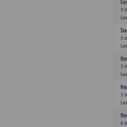
Co
3
s
Les
Taa
3
s
Les
Ned
3
s
Les
Ned
3
s
Les
Ned
6
s