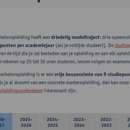
heloropleiding heeft een
driedelig modeltraject
: drie opeenv
epunten per academiejaar
(als je voltijds studeert). De
studiep
van de tijd die je zal besteden aan je opleiding en aan elk ople
e rekenen op 25 tot 30 uren studeren, lessen volgen en examens
bacheloropleiding is er een
vrije keuzeruimte van 9 studiepu
ls je al droomt van een concrete masteropleiding, dan kan onze
pleidingsonderdelen
interessant zijn.
26-
2025-
2024-
2023-
2022-
2
27
2026
2025
2024
2023