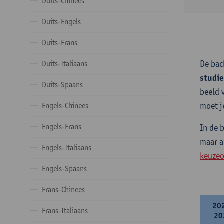
Duits-Chinees
Duits-Engels
Duits-Frans
De bac
Duits-Italiaans
studi
Duits-Spaans
beeld 
moet j
Engels-Chinees
Engels-Frans
In de 
maar a
Engels-Italiaans
keuzeo
Engels-Spaans
Frans-Chinees
20
Frans-Italiaans
20