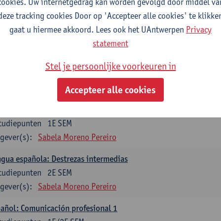
cookies. Uw internetgedrag kan worden gevolgd door middel va
mática española 1
deze tracking cookies Door op 'Accepteer alle cookies' te klikke
tudiepunten
1E SEM
gaat u hiermee akkoord. Lees ook het UAntwerpen
Privacy
gever(s):
Anne Verhaert
statement
mática española 2
Stel je persoonlijke voorkeuren in
tudiepunten
2E SEM
gever(s):
Anne Verhaert
Accepteer alle cookies
gua española: Destrezas básicas
tudiepunten
1E SEM
gever(s):
Sabela Moreno Pereiro
gua española: Destrezas intermedias
tudiepunten
2E SEM
gever(s):
Sabela Moreno Pereiro
añol: Comunicación profesional 1