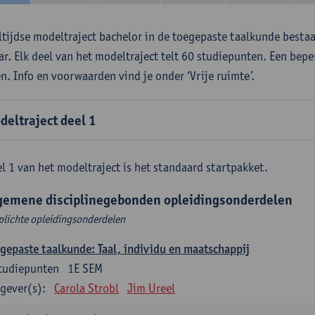
ltijdse modeltraject bachelor in de toegepaste taalkunde besta
aar. Elk deel van het modeltraject telt 60 studiepunten. Een bepe
en. Info en voorwaarden vind je onder ‘Vrije ruimte’.
deltraject deel 1
l 1 van het modeltraject is het standaard startpakket.
gemene disciplinegebonden opleidingsonderdelen
plichte opleidingsonderdelen
gepaste taalkunde: Taal, individu en maatschappij
tudiepunten
1E SEM
gever(s):
Carola Strobl
Jim Ureel