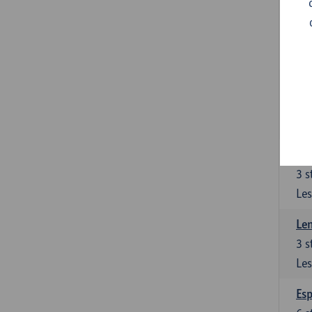
Gra
3
s
Les
Gra
3
s
Les
Len
3
s
Les
Len
3
s
Les
Esp