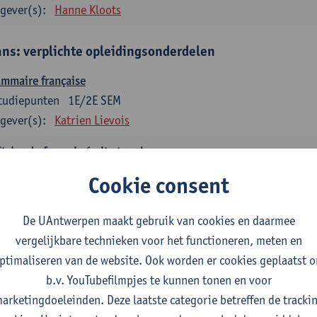
gever(s):
Hanne Kloots
ans: verplichte opleidingsonderdelen
mmaire française
tudiepunten
1E/2E SEM
gever(s):
Katrien Lievois
trise du français écrit et oral
tudiepunten
1E/2E SEM
Cookie consent
gever(s):
Katrien Lievois
Isa Van Acker
De UAntwerpen maakt gebruik van cookies en daarmee
tes, genres, discours en langue française
vergelijkbare technieken voor het functioneren, meten en
tudiepunten
1E/2E SEM
ptimaliseren van de website. Ook worden er cookies geplaatst 
gever(s):
Kris Peeters
b.v. YouTubefilmpjes te kunnen tonen en voor
arketingdoeleinden. Deze laatste categorie betreffen de tracki
aans: verplichte opleidingsonderdelen