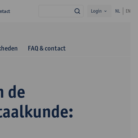
Login
ntact
NL
EN
zoek
kheden
FAQ & contact
n de
taalkunde: