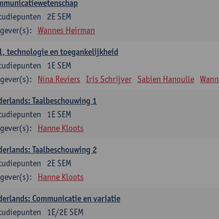
mmunicatiewetenschap
tudiepunten
2E SEM
gever(s):
Wannes Heirman
l, technologie en toegankelijkheid
tudiepunten
1E SEM
gever(s):
Nina Reviers
Iris Schrijver
Sabien Hanoulle
Wann
erlands: Taalbeschouwing 1
tudiepunten
1E SEM
gever(s):
Hanne Kloots
erlands: Taalbeschouwing 2
tudiepunten
2E SEM
gever(s):
Hanne Kloots
erlands: Communicatie en variatie
tudiepunten
1E/2E SEM