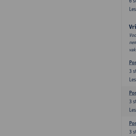
6
s
Les
Vr
Voo
nem
vak
Por
3
s
Les
Por
3
s
Les
Por
3
s