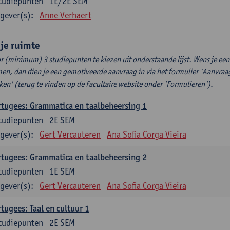
tudiepunten
1E/2E SEM
gever(s):
Anne Verhaert
ije ruimte
r (minimum) 3 studiepunten te kiezen uit onderstaande lijst. Wens je ee
en, dan dien je een gemotiveerde aanvraag in via het formulier 'Aanvraag
ken' (terug te vinden op de facultaire website onder 'Formulieren').
tugees: Grammatica en taalbeheersing 1
tudiepunten
2E SEM
gever(s):
Gert Vercauteren
Ana Sofia Corga Vieira
tugees: Grammatica en taalbeheersing 2
tudiepunten
1E SEM
gever(s):
Gert Vercauteren
Ana Sofia Corga Vieira
tugees: Taal en cultuur 1
tudiepunten
2E SEM