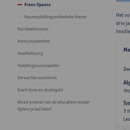
Frans-Spaans
Het vo
Keuzeopleidingsonderdelen kiezen
drie j
Voorbeeldrooster
invull
Kerncompetenties
Mo
Kwaliteitszorg
Toelatingsvoorwaarden
Dee
Verwachte voorkennis
Al
Inschrijven en studiegeld
Ver
Alvast proeven van de educatieve master
Toe
tijdens je bachelor?
3
s
Les