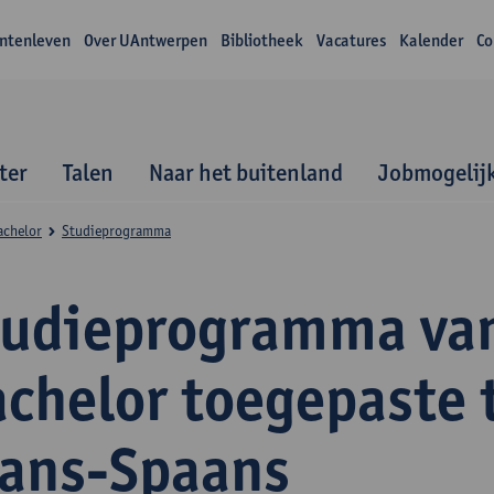
ntenleven
Over UAntwerpen
Bibliotheek
Vacatures
Kalender
Co
ter
Talen
Naar het buitenland
Jobmogelij
achelor
Studieprogramma
tudieprogramma va
achelor toegepaste 
rans-Spaans