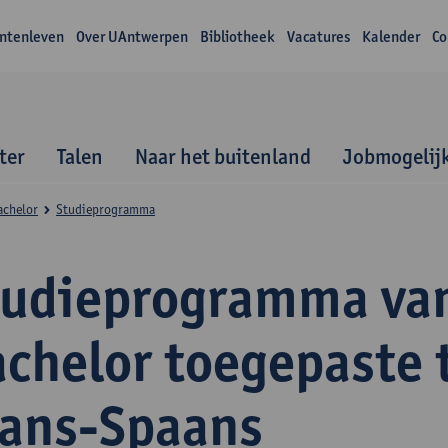
ntenleven
Over UAntwerpen
Bibliotheek
Vacatures
Kalender
Co
ter
Talen
Naar het buitenland
Jobmogelij
achelor
Studieprogramma
tudieprogramma va
achelor toegepaste 
rans-Spaans