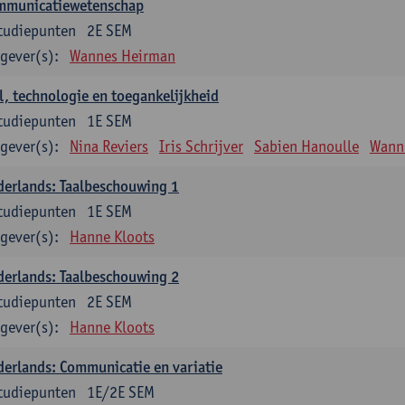
mmunicatiewetenschap
tudiepunten
2E SEM
gever(s):
Wannes Heirman
l, technologie en toegankelijkheid
tudiepunten
1E SEM
gever(s):
Nina Reviers
Iris Schrijver
Sabien Hanoulle
Wann
erlands: Taalbeschouwing 1
tudiepunten
1E SEM
gever(s):
Hanne Kloots
erlands: Taalbeschouwing 2
tudiepunten
2E SEM
gever(s):
Hanne Kloots
erlands: Communicatie en variatie
tudiepunten
1E/2E SEM