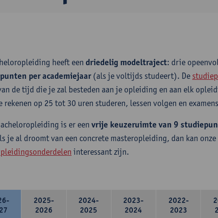
heloropleiding heeft een
driedelig modeltraject
: drie opeenv
epunten per academiejaar
(als je voltijds studeert). De
studiep
van de tijd die je zal besteden aan je opleiding en aan elk ople
e rekenen op 25 tot 30 uren studeren, lessen volgen en examens
bacheloropleiding is er een
vrije keuzeruimte van 9 studiepu
ls je al droomt van een concrete masteropleiding, dan kan onze
pleidingsonderdelen
interessant zijn.
26-
2025-
2024-
2023-
2022-
2
27
2026
2025
2024
2023