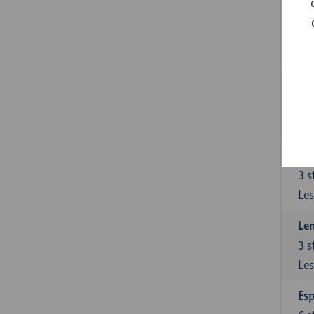
Gra
3
s
Les
Gra
3
s
Les
Len
3
s
Les
Len
3
s
Les
Esp