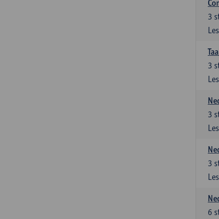
Co
3
s
Les
Taa
3
s
Les
Ned
3
s
Les
Ned
3
s
Les
Ned
6
s