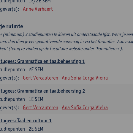
tudiepunten
1E/2E SEM
gever(s):
Anne Verhaert
ije ruimte
r (minimum) 3 studiepunten te kiezen uit onderstaande lijst. Wens je ee
en, dan dien je een gemotiveerde aanvraag in via het formulier 'Aanvraag
ken' (terug te vinden op de facultaire website onder 'Formulieren').
tugees: Grammatica en taalbeheersing 1
tudiepunten
2E SEM
gever(s):
Gert Vercauteren
Ana Sofia Corga Vieira
tugees: Grammatica en taalbeheersing 2
tudiepunten
1E SEM
gever(s):
Gert Vercauteren
Ana Sofia Corga Vieira
tugees: Taal en cultuur 1
tudiepunten
2E SEM