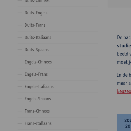
Duits-Chinees
Duits-Engels
Duits-Frans
De bac
Duits-Italiaans
studi
Duits-Spaans
beeld 
moet j
Engels-Chinees
Engels-Frans
In de 
maar a
Engels-Italiaans
keuzeo
Engels-Spaans
Frans-Chinees
20
Frans-Italiaans
20