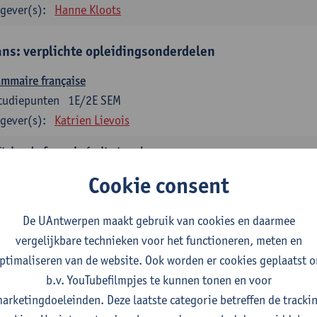
gever(s):
Hanne Kloots
ans: verplichte opleidingsonderdelen
mmaire française
tudiepunten
1E/2E SEM
gever(s):
Katrien Lievois
trise du français écrit et oral
tudiepunten
1E/2E SEM
Cookie consent
gever(s):
Katrien Lievois
Isa Van Acker
De UAntwerpen maakt gebruik van cookies en daarmee
tes, genres, discours en langue française
vergelijkbare technieken voor het functioneren, meten en
tudiepunten
1E/2E SEM
ptimaliseren van de website. Ook worden er cookies geplaatst 
gever(s):
Kris Peeters
b.v. YouTubefilmpjes te kunnen tonen en voor
arketingdoeleinden. Deze laatste categorie betreffen de tracki
aans: verplichte opleidingsonderdelen