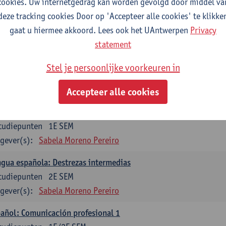
cookies. Uw internetgedrag kan worden gevolgd door middel va
mática española 1
deze tracking cookies Door op 'Accepteer alle cookies' te klikke
tudiepunten
1E SEM
gaat u hiermee akkoord. Lees ook het UAntwerpen
Privacy
gever(s):
Anne Verhaert
statement
mática española 2
Stel je persoonlijke voorkeuren in
tudiepunten
2E SEM
gever(s):
Anne Verhaert
Accepteer alle cookies
gua española: Destrezas básicas
tudiepunten
1E SEM
gever(s):
Sabela Moreno Pereiro
gua española: Destrezas intermedias
tudiepunten
2E SEM
gever(s):
Sabela Moreno Pereiro
añol: Comunicación profesional 1