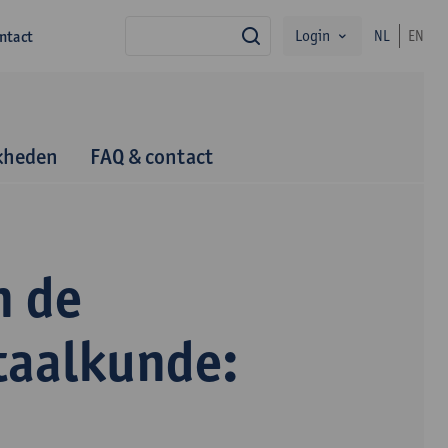
Login
ntact
NL
EN
zoek
kheden
FAQ & contact
n de
taalkunde: