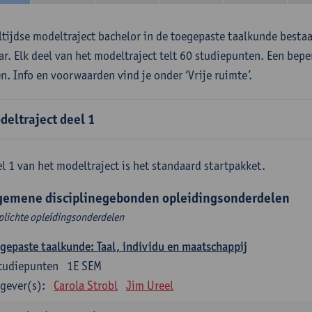
ltijdse modeltraject bachelor in de toegepaste taalkunde besta
aar. Elk deel van het modeltraject telt 60 studiepunten. Een bepe
en. Info en voorwaarden vind je onder ‘Vrije ruimte’.
deltraject deel 1
l 1 van het modeltraject is het standaard startpakket.
gemene disciplinegebonden opleidingsonderdelen
plichte opleidingsonderdelen
gepaste taalkunde: Taal, individu en maatschappij
tudiepunten
1E SEM
gever(s):
Carola Strobl
Jim Ureel