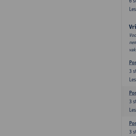
6
s
Les
Vr
Voo
nem
vak
Por
3
s
Les
Por
3
s
Les
Por
3
s