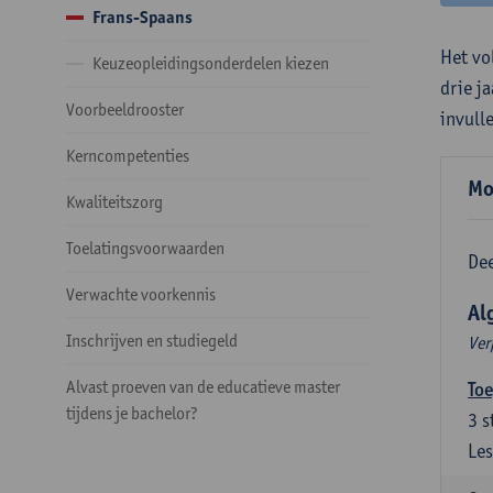
Frans-Spaans
Het vo
Keuzeopleidingsonderdelen kiezen
drie j
Voorbeeldrooster
invull
Kerncompetenties
Mo
Kwaliteitszorg
Toelatingsvoorwaarden
Dee
Verwachte voorkennis
Al
Inschrijven en studiegeld
Ver
Alvast proeven van de educatieve master
Toe
tijdens je bachelor?
3
s
Les