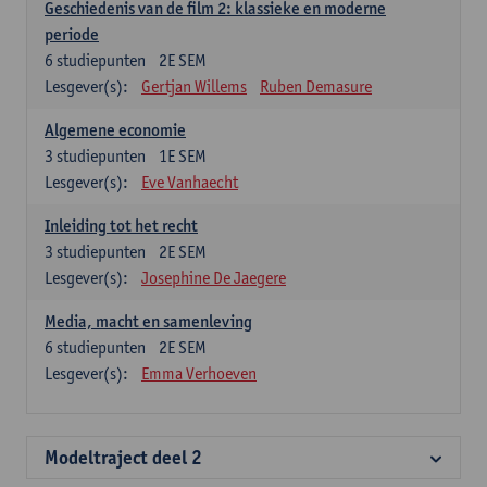
Geschiedenis van de film 2: klassieke en moderne
periode
6
studiepunten
2E SEM
Lesgever(s):
Gertjan Willems
Ruben Demasure
Algemene economie
3
studiepunten
1E SEM
Lesgever(s):
Eve Vanhaecht
Inleiding tot het recht
3
studiepunten
2E SEM
Lesgever(s):
Josephine De Jaegere
Media, macht en samenleving
6
studiepunten
2E SEM
Lesgever(s):
Emma Verhoeven
Modeltraject deel 2