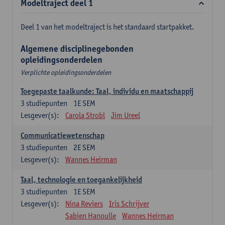
Modeltraject deel 1
Deel 1 van het modeltraject is het standaard startpakket.
Algemene disciplinegebonden
opleidingsonderdelen
Verplichte opleidingsonderdelen
Toegepaste taalkunde: Taal, individu en maatschappij
3
studiepunten
1E SEM
Lesgever(s):
Carola Strobl
Jim Ureel
Communicatiewetenschap
3
studiepunten
2E SEM
Lesgever(s):
Wannes Heirman
Taal, technologie en toegankelijkheid
3
studiepunten
1E SEM
Lesgever(s):
Nina Reviers
Iris Schrijver
Sabien Hanoulle
Wannes Heirman