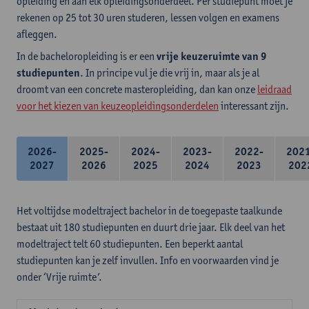
opleiding en aan elk opleidingsonderdeel. Per studiepunt moet je
rekenen op 25 tot 30 uren studeren, lessen volgen en examens
afleggen.
In de bacheloropleiding is er een
vrije keuzeruimte van 9
studiepunten
. In principe vul je die vrij in, maar als je al
droomt van een concrete masteropleiding, dan kan onze
leidraad
voor het kiezen van keuzeopleidingsonderdelen
interessant zijn.
2026-
2025-
2024-
2023-
2022-
202
2027
2026
2025
2024
2023
202
Het voltijdse modeltraject bachelor in de toegepaste taalkunde
bestaat uit 180 studiepunten en duurt drie jaar. Elk deel van het
modeltraject telt 60 studiepunten. Een beperkt aantal
studiepunten kan je zelf invullen. Info en voorwaarden vind je
onder ‘Vrije ruimte’.