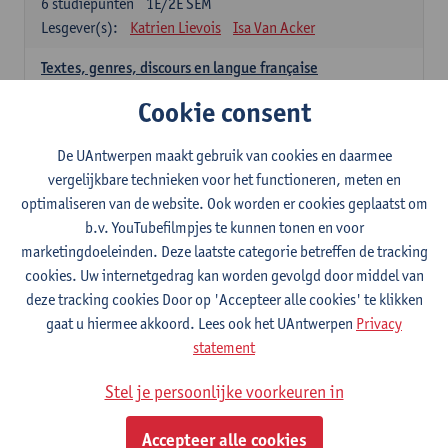
6
studiepunten
1E/2E SEM
Lesgever(s):
Katrien Lievois
Isa Van Acker
Textes, genres, discours en langue française
6
studiepunten
1E/2E SEM
Cookie consent
Lesgever(s):
Kris Peeters
De UAntwerpen maakt gebruik van cookies en daarmee
Spaans: verplichte opleidingsonderdelen
vergelijkbare technieken voor het functioneren, meten en
optimaliseren van de website. Ook worden er cookies geplaatst om
Gramática española 1
b.v. YouTubefilmpjes te kunnen tonen en voor
3
studiepunten
1E SEM
marketingdoeleinden. Deze laatste categorie betreffen de tracking
Lesgever(s):
Anne Verhaert
cookies. Uw internetgedrag kan worden gevolgd door middel van
Gramática española 2
deze tracking cookies Door op 'Accepteer alle cookies' te klikken
3
studiepunten
2E SEM
gaat u hiermee akkoord. Lees ook het UAntwerpen
Privacy
Lesgever(s):
Anne Verhaert
statement
Lengua española: Destrezas básicas
Stel je persoonlijke voorkeuren in
3
studiepunten
1E SEM
Lesgever(s):
Sabela Moreno Pereiro
Accepteer alle cookies