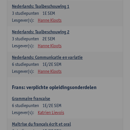
Nederlands: Taalbeschouwing 1
3
studiepunten
1E SEM
Lesgever(s):
Hanne Kloots
Nederlands: Taalbeschouwing 2
3
studiepunten
2E SEM
Lesgever(s):
Hanne Kloots
Nederlands: Communicatie en variatie
6
studiepunten
1E/2E SEM
Lesgever(s):
Hanne Kloots
Frans: verplichte opleidingsonderdelen
Grammaire française
6
studiepunten
1E/2E SEM
Lesgever(s):
Katrien Lievois
Maîtrise du français écrit et oral