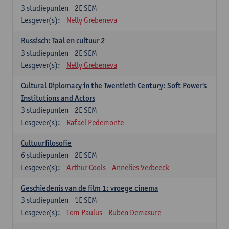
3
studiepunten
2E SEM
Lesgever(s):
Nelly Grebeneva
Russisch: Taal en cultuur 2
3
studiepunten
2E SEM
Lesgever(s):
Nelly Grebeneva
Cultural Diplomacy in the Twentieth Century: Soft Power's
Institutions and Actors
3
studiepunten
2E SEM
Lesgever(s):
Rafael Pedemonte
Cultuurfilosofie
6
studiepunten
2E SEM
Lesgever(s):
Arthur Cools
Annelies Verbeeck
Geschiedenis van de film 1: vroege cinema
3
studiepunten
1E SEM
Lesgever(s):
Tom Paulus
Ruben Demasure