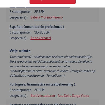
Lengua española: Destrezas intermedias
3
studiepunten
2E SEM
Lesgever(s):
Sabela Moreno Pereiro
Español: Comunicación profesional 1
6
studiepunten
1E/2E SEM
Lesgever(s):
Anne Verhaert
Vrije ruimte
Voor (minimum) 3 studiepunten te kiezen uit onderstaande lijst.
Wens je een ander opleidingsonderdeel op te nemen, dan dien je
een gemotiveerde aanvraag in via het formulier
'Aanvraagformulier extra-curriculaire vakken' (terug te vinden op
de facultaire website onder 'Formulieren').
Portugees: Grammatica en taalbeheersing 1
3
studiepunten
2E SEM
Lesgever(s):
Gert Vercauteren
Ana Sofia Corga Vieira
Portugees: Grammatica en taalbeheersing 2