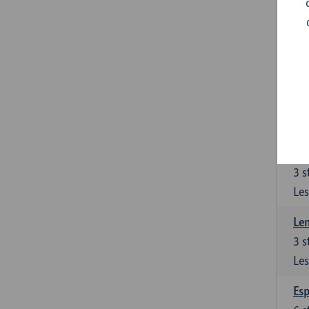
Gra
3
s
Les
Gra
3
s
Les
Len
3
s
Les
Len
3
s
Les
Esp