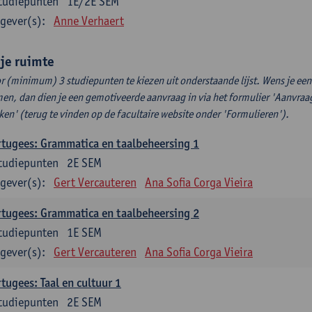
tudiepunten
1E/2E SEM
gever(s):
Anne Verhaert
ije ruimte
r (minimum) 3 studiepunten te kiezen uit onderstaande lijst. Wens je ee
en, dan dien je een gemotiveerde aanvraag in via het formulier 'Aanvraag
ken' (terug te vinden op de facultaire website onder 'Formulieren').
tugees: Grammatica en taalbeheersing 1
tudiepunten
2E SEM
gever(s):
Gert Vercauteren
Ana Sofia Corga Vieira
tugees: Grammatica en taalbeheersing 2
tudiepunten
1E SEM
gever(s):
Gert Vercauteren
Ana Sofia Corga Vieira
tugees: Taal en cultuur 1
tudiepunten
2E SEM