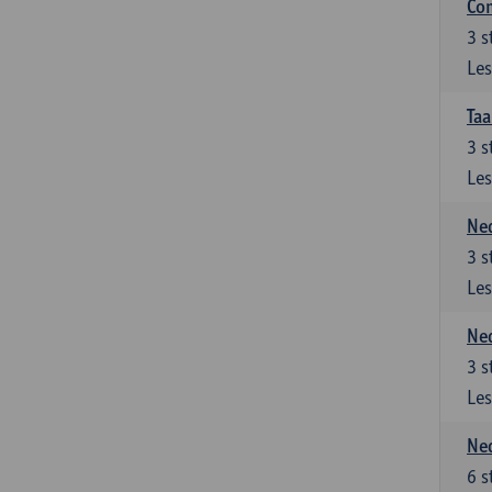
Co
3
s
Les
Taa
3
s
Les
Ned
3
s
Les
Ned
3
s
Les
Ned
6
s