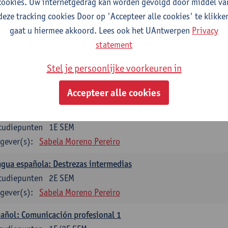
cookies. Uw internetgedrag kan worden gevolgd door middel va
mática española 1
deze tracking cookies Door op 'Accepteer alle cookies' te klikke
tudiepunten
1E SEM
gaat u hiermee akkoord. Lees ook het UAntwerpen
Privacy
gever(s):
Anne Verhaert
statement
mática española 2
Stel je persoonlijke voorkeuren in
tudiepunten
2E SEM
gever(s):
Anne Verhaert
Accepteer alle cookies
gua española: Destrezas básicas
tudiepunten
1E SEM
gever(s):
Sabela Moreno Pereiro
gua española: Destrezas intermedias
tudiepunten
2E SEM
gever(s):
Sabela Moreno Pereiro
añol: Comunicación profesional 1