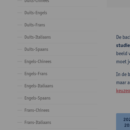
Duits-Chinees
Duits-Engels
Duits-Frans
De bac
Duits-Italiaans
studi
Duits-Spaans
beeld 
moet j
Engels-Chinees
Engels-Frans
In de 
maar a
Engels-Italiaans
keuzeo
Engels-Spaans
Frans-Chinees
20
Frans-Italiaans
20