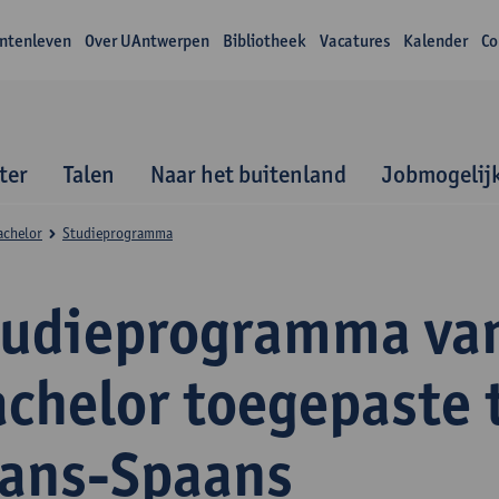
ntenleven
Over UAntwerpen
Bibliotheek
Vacatures
Kalender
Co
ter
Talen
Naar het buitenland
Jobmogelij
achelor
Studieprogramma
tudieprogramma va
achelor toegepaste 
rans-Spaans