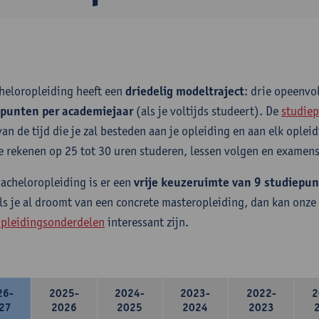
heloropleiding heeft een
driedelig modeltraject
: drie opeenv
epunten per academiejaar
(als je voltijds studeert). De
studiep
van de tijd die je zal besteden aan je opleiding en aan elk ople
e rekenen op 25 tot 30 uren studeren, lessen volgen en examens
bacheloropleiding is er een
vrije keuzeruimte van 9 studiepu
ls je al droomt van een concrete masteropleiding, dan kan onze
pleidingsonderdelen
interessant zijn.
26-
2025-
2024-
2023-
2022-
2
27
2026
2025
2024
2023