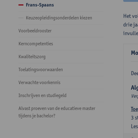
Frans-Spaans
Het vo
Keuzeopleidingsonderdelen kiezen
drie j
Voorbeeldrooster
invull
Kerncompetenties
Mo
Kwaliteitszorg
Toelatingsvoorwaarden
Dee
Verwachte voorkennis
Al
Inschrijven en studiegeld
Ver
Alvast proeven van de educatieve master
Toe
tijdens je bachelor?
3
s
Les