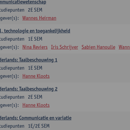
mmunicatiewetenschap
tudiepunten
2E SEM
gever(s):
Wannes Heirman
l, technologie en toegankelijkheid
tudiepunten
1E SEM
gever(s):
Nina Reviers
Iris Schrijver
Sabien Hanoulle
Wann
erlands: Taalbeschouwing 1
tudiepunten
1E SEM
gever(s):
Hanne Kloots
erlands: Taalbeschouwing 2
tudiepunten
2E SEM
gever(s):
Hanne Kloots
erlands: Communicatie en variatie
tudiepunten
1E/2E SEM