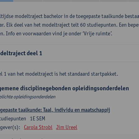
ltijdse modeltraject bachelor in de toegepaste taalkunde besta
aar. Elk deel van het modeltraject telt 60 studiepunten. Een bepe
en. Info en voorwaarden vind je onder ‘Vrije ruimte’.
deltraject deel 1
l 1 van het modeltraject is het standaard startpakket.
gemene disciplinegebonden opleidingsonderdelen
plichte opleidingsonderdelen
gepaste taalkunde: Taal, individu en maatschappij
tudiepunten
1E SEM
gever(s):
Carola Strobl
Jim Ureel