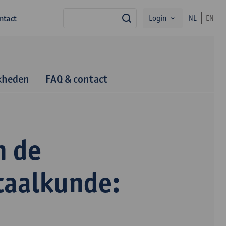
Login
ntact
NL
EN
zoek
kheden
FAQ & contact
n de
taalkunde: