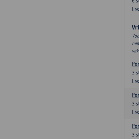
6
s
Les
Vr
Voo
nem
vak
Por
3
s
Les
Por
3
s
Les
Por
3
s