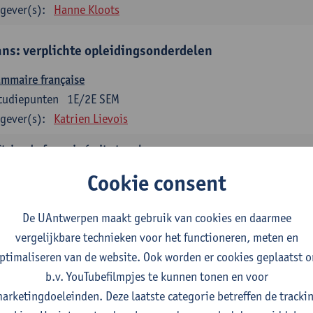
gever(s):
Hanne Kloots
ans: verplichte opleidingsonderdelen
mmaire française
tudiepunten
1E/2E SEM
gever(s):
Katrien Lievois
trise du français écrit et oral
tudiepunten
1E/2E SEM
Cookie consent
gever(s):
Katrien Lievois
Isa Van Acker
De UAntwerpen maakt gebruik van cookies en daarmee
tes, genres, discours en langue française
vergelijkbare technieken voor het functioneren, meten en
tudiepunten
1E/2E SEM
ptimaliseren van de website. Ook worden er cookies geplaatst 
gever(s):
Kris Peeters
b.v. YouTubefilmpjes te kunnen tonen en voor
arketingdoeleinden. Deze laatste categorie betreffen de tracki
aans: verplichte opleidingsonderdelen