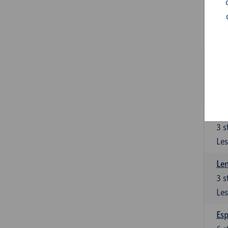
Gra
3
s
Les
Gra
3
s
Les
Len
3
s
Les
Len
3
s
Les
Esp