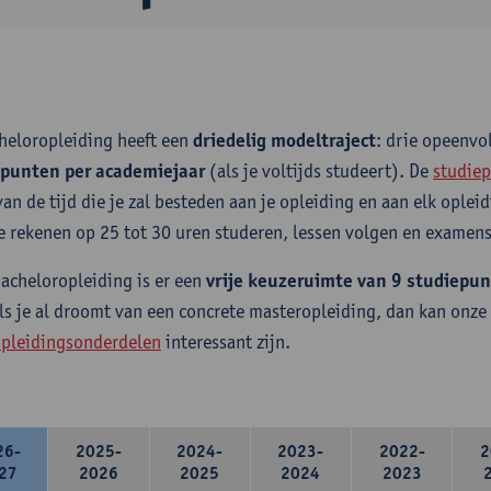
heloropleiding heeft een
driedelig modeltraject
: drie opeenv
epunten per academiejaar
(als je voltijds studeert). De
studiep
van de tijd die je zal besteden aan je opleiding en aan elk ople
e rekenen op 25 tot 30 uren studeren, lessen volgen en examens
bacheloropleiding is er een
vrije keuzeruimte van 9 studiepu
ls je al droomt van een concrete masteropleiding, dan kan onze
pleidingsonderdelen
interessant zijn.
26-
2025-
2024-
2023-
2022-
2
27
2026
2025
2024
2023