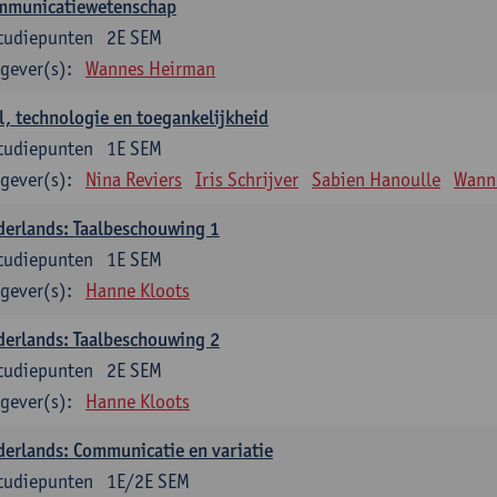
mmunicatiewetenschap
tudiepunten
2E SEM
gever(s):
Wannes Heirman
l, technologie en toegankelijkheid
tudiepunten
1E SEM
gever(s):
Nina Reviers
Iris Schrijver
Sabien Hanoulle
Wann
erlands: Taalbeschouwing 1
tudiepunten
1E SEM
gever(s):
Hanne Kloots
erlands: Taalbeschouwing 2
tudiepunten
2E SEM
gever(s):
Hanne Kloots
erlands: Communicatie en variatie
tudiepunten
1E/2E SEM