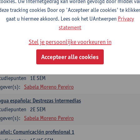
cookies. Uw internetgedrag kan worden gevolgd door middel va
mática española 1
deze tracking cookies Door op 'Accepteer alle cookies' te klikke
tudiepunten
1E SEM
gaat u hiermee akkoord. Lees ook het UAntwerpen
Privacy
gever(s):
Anne Verhaert
statement
mática española 2
Stel je persoonlijke voorkeuren in
tudiepunten
2E SEM
gever(s):
Anne Verhaert
Accepteer alle cookies
gua española: Destrezas básicas
tudiepunten
1E SEM
gever(s):
Sabela Moreno Pereiro
gua española: Destrezas intermedias
tudiepunten
2E SEM
gever(s):
Sabela Moreno Pereiro
añol: Comunicación profesional 1