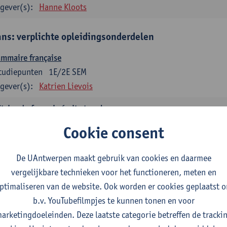
gever(s):
Hanne Kloots
ans: verplichte opleidingsonderdelen
mmaire française
tudiepunten
1E/2E SEM
gever(s):
Katrien Lievois
trise du français écrit et oral
tudiepunten
1E/2E SEM
Cookie consent
gever(s):
Katrien Lievois
Isa Van Acker
De UAntwerpen maakt gebruik van cookies en daarmee
tes, genres, discours en langue française
vergelijkbare technieken voor het functioneren, meten en
tudiepunten
1E/2E SEM
ptimaliseren van de website. Ook worden er cookies geplaatst 
gever(s):
Kris Peeters
b.v. YouTubefilmpjes te kunnen tonen en voor
arketingdoeleinden. Deze laatste categorie betreffen de tracki
aans: verplichte opleidingsonderdelen