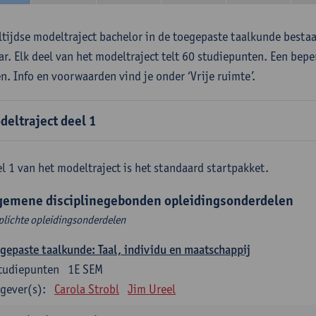
ltijdse modeltraject bachelor in de toegepaste taalkunde besta
aar. Elk deel van het modeltraject telt 60 studiepunten. Een bepe
en. Info en voorwaarden vind je onder ‘Vrije ruimte’.
deltraject deel 1
l 1 van het modeltraject is het standaard startpakket.
gemene disciplinegebonden opleidingsonderdelen
plichte opleidingsonderdelen
gepaste taalkunde: Taal, individu en maatschappij
tudiepunten
1E SEM
gever(s):
Carola Strobl
Jim Ureel