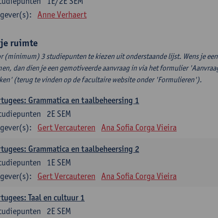
tudiepunten
1E/2E SEM
gever(s):
Anne Verhaert
ije ruimte
r (minimum) 3 studiepunten te kiezen uit onderstaande lijst. Wens je ee
en, dan dien je een gemotiveerde aanvraag in via het formulier 'Aanvraag
ken' (terug te vinden op de facultaire website onder 'Formulieren').
tugees: Grammatica en taalbeheersing 1
tudiepunten
2E SEM
gever(s):
Gert Vercauteren
Ana Sofia Corga Vieira
tugees: Grammatica en taalbeheersing 2
tudiepunten
1E SEM
gever(s):
Gert Vercauteren
Ana Sofia Corga Vieira
tugees: Taal en cultuur 1
tudiepunten
2E SEM