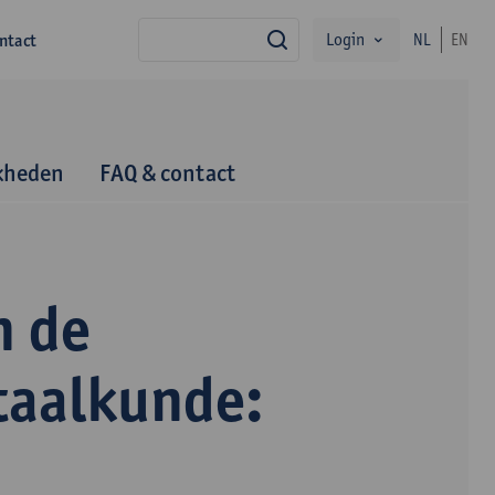
Login
ntact
NL
EN
zoek
kheden
FAQ & contact
n de
taalkunde: