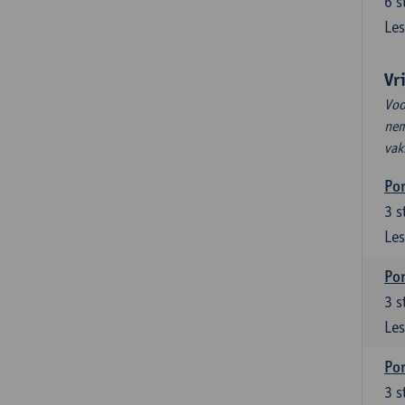
6
s
Les
Vr
Voo
nem
vak
Por
3
s
Les
Por
3
s
Les
Por
3
s