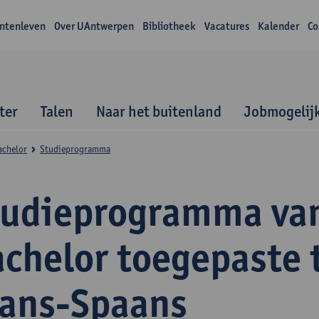
ntenleven
Over UAntwerpen
Bibliotheek
Vacatures
Kalender
Co
ter
Talen
Naar het buitenland
Jobmogelij
achelor
Studieprogramma
tudieprogramma va
achelor toegepaste 
rans-Spaans