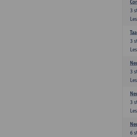
Co
3
s
Les
Taa
3
s
Les
Ned
3
s
Les
Ned
3
s
Les
Ned
6
s