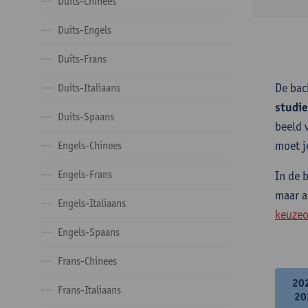
Duits-Chinees
Duits-Engels
Duits-Frans
De bac
Duits-Italiaans
studi
Duits-Spaans
beeld 
moet j
Engels-Chinees
Engels-Frans
In de 
maar a
Engels-Italiaans
keuzeo
Engels-Spaans
Frans-Chinees
20
Frans-Italiaans
20