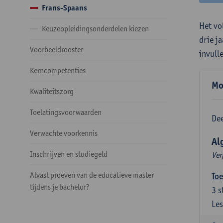
Frans-Spaans
Het vo
Keuzeopleidingsonderdelen kiezen
drie j
Voorbeeldrooster
invull
Kerncompetenties
Mo
Kwaliteitszorg
Toelatingsvoorwaarden
Dee
Verwachte voorkennis
Al
Inschrijven en studiegeld
Ver
Alvast proeven van de educatieve master
Toe
tijdens je bachelor?
3
s
Les