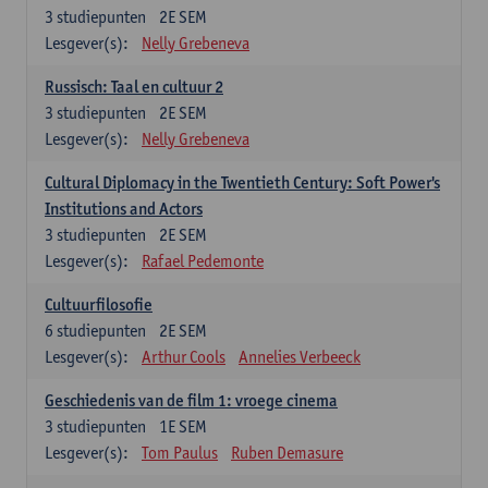
3
studiepunten
2E SEM
Lesgever(s):
Nelly Grebeneva
Russisch: Taal en cultuur 2
3
studiepunten
2E SEM
Lesgever(s):
Nelly Grebeneva
Cultural Diplomacy in the Twentieth Century: Soft Power's
Institutions and Actors
3
studiepunten
2E SEM
Lesgever(s):
Rafael Pedemonte
Cultuurfilosofie
6
studiepunten
2E SEM
Lesgever(s):
Arthur Cools
Annelies Verbeeck
Geschiedenis van de film 1: vroege cinema
3
studiepunten
1E SEM
Lesgever(s):
Tom Paulus
Ruben Demasure