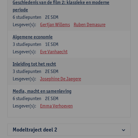
Geschiedenis van de film 2: klassieke en moderne
periode
6
studiepunten
2E SEM
Lesgever(s):
Gertjan Willems
Ruben Demasure
Algemene economie
3
studiepunten
1E SEM
Lesgever(s):
Eve Vanhaecht
Inleiding tot het recht
3
studiepunten
2E SEM
Lesgever(s):
Josephine De Jaegere
Media, macht en samenleving
6
studiepunten
2E SEM
Lesgever(s):
Emma Verhoeven
Modeltraject deel 2