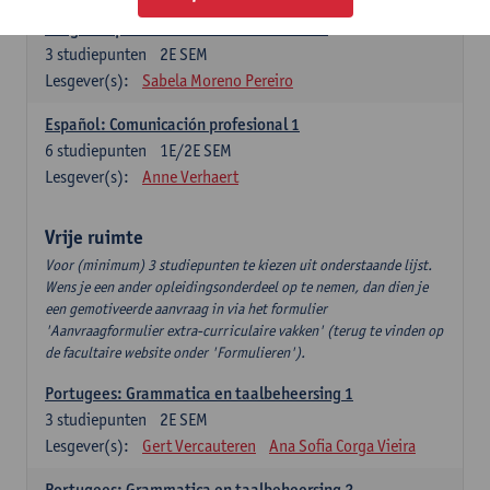
Lengua española: Destrezas intermedias
3
studiepunten
2E SEM
Lesgever(s):
Sabela Moreno Pereiro
Español: Comunicación profesional 1
6
studiepunten
1E/2E SEM
Lesgever(s):
Anne Verhaert
Vrije ruimte
Voor (minimum) 3 studiepunten te kiezen uit onderstaande lijst.
Wens je een ander opleidingsonderdeel op te nemen, dan dien je
een gemotiveerde aanvraag in via het formulier
'Aanvraagformulier extra-curriculaire vakken' (terug te vinden op
de facultaire website onder 'Formulieren').
Portugees: Grammatica en taalbeheersing 1
3
studiepunten
2E SEM
Lesgever(s):
Gert Vercauteren
Ana Sofia Corga Vieira
Portugees: Grammatica en taalbeheersing 2