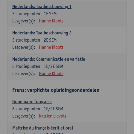
Nederlands: Taalbeschouwing 1
3
studiepunten
1E SEM
Lesgever(s):
Hanne Kloots
Nederlands: Taalbeschouwing 2
3
studiepunten
2E SEM
Lesgever(s):
Hanne Kloots
Nederlands: Communicatie en variatie
6
studiepunten
1E/2E SEM
Lesgever(s):
Hanne Kloots
Frans: verplichte opleidingsonderdelen
Grammaire française
6
studiepunten
1E/2E SEM
Lesgever(s):
Katrien Lievois
Maîtrise du français écrit et oral