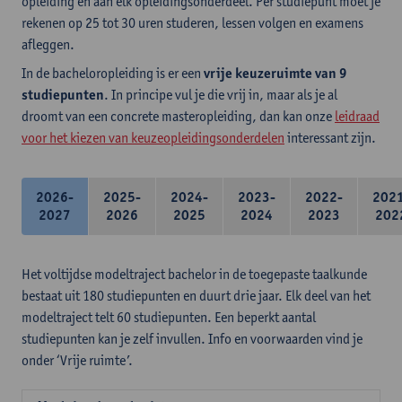
opleiding en aan elk opleidingsonderdeel. Per studiepunt moet je
rekenen op 25 tot 30 uren studeren, lessen volgen en examens
afleggen.
In de bacheloropleiding is er een
vrije keuzeruimte van 9
studiepunten
. In principe vul je die vrij in, maar als je al
droomt van een concrete masteropleiding, dan kan onze
leidraad
voor het kiezen van keuzeopleidingsonderdelen
interessant zijn.
2026-
2025-
2024-
2023-
2022-
202
2027
2026
2025
2024
2023
202
Het voltijdse modeltraject bachelor in de toegepaste taalkunde
bestaat uit 180 studiepunten en duurt drie jaar. Elk deel van het
modeltraject telt 60 studiepunten. Een beperkt aantal
studiepunten kan je zelf invullen. Info en voorwaarden vind je
onder ‘Vrije ruimte’.