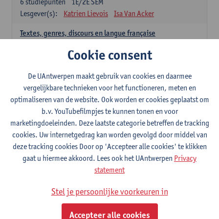
6
studiepunten
1E/2E SEM
Lesgever(s):
Katrien Lievois
Isa Van Acker
Textes, genres, discours en langue française
6
studiepunten
1E/2E SEM
Cookie consent
Lesgever(s):
Kris Peeters
De UAntwerpen maakt gebruik van cookies en daarmee
Spaans: verplichte opleidingsonderdelen
vergelijkbare technieken voor het functioneren, meten en
optimaliseren van de website. Ook worden er cookies geplaatst om
Gramática española 1
b.v. YouTubefilmpjes te kunnen tonen en voor
3
studiepunten
1E SEM
marketingdoeleinden. Deze laatste categorie betreffen de tracking
Lesgever(s):
Anne Verhaert
cookies. Uw internetgedrag kan worden gevolgd door middel van
Gramática española 2
deze tracking cookies Door op 'Accepteer alle cookies' te klikken
3
studiepunten
2E SEM
gaat u hiermee akkoord. Lees ook het UAntwerpen
Privacy
Lesgever(s):
Anne Verhaert
statement
Lengua española: Destrezas básicas
Stel je persoonlijke voorkeuren in
3
studiepunten
1E SEM
Lesgever(s):
Sabela Moreno Pereiro
Accepteer alle cookies