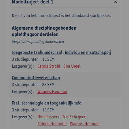
Modeltraject deel 1
Deel 1 van het modeltraject is het standaard startpakket.
Algemene disciplinegebonden
opleidingsonderdelen
Verplichte opleidingsonderdelen
Toegepaste taalkunde: Taal, individu en maatschappij
3
studiepunten
1E SEM
Lesgever(s):
Carola Strobl
Jim Ureel
Communicatiewetenschap
3
studiepunten
2E SEM
Lesgever(s):
Wannes Heirman
Taal, technologie en toegankelijkheid
3
studiepunten
1E SEM
Lesgever(s):
Nina Reviers
Iris Schrijver
Sabien Hanoulle
Wannes Heirman