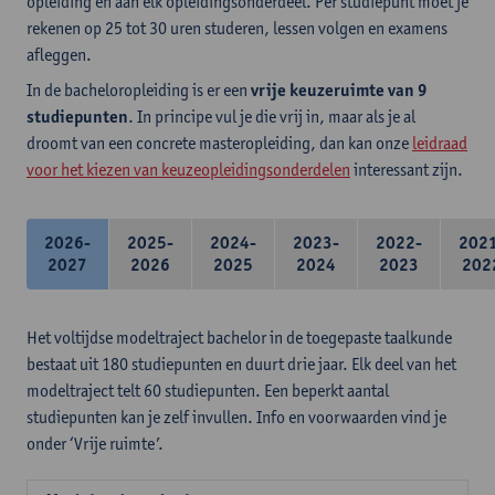
opleiding en aan elk opleidingsonderdeel. Per studiepunt moet je
rekenen op 25 tot 30 uren studeren, lessen volgen en examens
afleggen.
In de bacheloropleiding is er een
vrije keuzeruimte van 9
studiepunten
. In principe vul je die vrij in, maar als je al
droomt van een concrete masteropleiding, dan kan onze
leidraad
voor het kiezen van keuzeopleidingsonderdelen
interessant zijn.
2026-
2025-
2024-
2023-
2022-
202
2027
2026
2025
2024
2023
202
Het voltijdse modeltraject bachelor in de toegepaste taalkunde
bestaat uit 180 studiepunten en duurt drie jaar. Elk deel van het
modeltraject telt 60 studiepunten. Een beperkt aantal
studiepunten kan je zelf invullen. Info en voorwaarden vind je
onder ‘Vrije ruimte’.