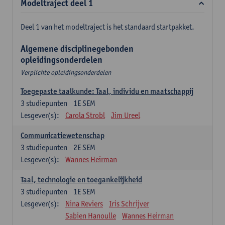
Modeltraject deel 1
Deel 1 van het modeltraject is het standaard startpakket.
Algemene disciplinegebonden
opleidingsonderdelen
Verplichte opleidingsonderdelen
Toegepaste taalkunde: Taal, individu en maatschappij
3
studiepunten
1E SEM
Lesgever(s):
Carola Strobl
Jim Ureel
Communicatiewetenschap
3
studiepunten
2E SEM
Lesgever(s):
Wannes Heirman
Taal, technologie en toegankelijkheid
3
studiepunten
1E SEM
Lesgever(s):
Nina Reviers
Iris Schrijver
Sabien Hanoulle
Wannes Heirman