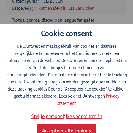
6
studiepunten
1E/2E SEM
Lesgever(s):
Katrien Lievois
Isa Van Acker
Textes, genres, discours en langue française
6
studiepunten
1E/2E SEM
Cookie consent
Lesgever(s):
Kris Peeters
De UAntwerpen maakt gebruik van cookies en daarmee
Spaans: verplichte opleidingsonderdelen
vergelijkbare technieken voor het functioneren, meten en
optimaliseren van de website. Ook worden er cookies geplaatst om
Gramática española 1
b.v. YouTubefilmpjes te kunnen tonen en voor
3
studiepunten
1E SEM
marketingdoeleinden. Deze laatste categorie betreffen de tracking
Lesgever(s):
Anne Verhaert
cookies. Uw internetgedrag kan worden gevolgd door middel van
Gramática española 2
deze tracking cookies Door op 'Accepteer alle cookies' te klikken
3
studiepunten
2E SEM
gaat u hiermee akkoord. Lees ook het UAntwerpen
Privacy
Lesgever(s):
Anne Verhaert
statement
Lengua española: Destrezas básicas
Stel je persoonlijke voorkeuren in
3
studiepunten
1E SEM
Lesgever(s):
Sabela Moreno Pereiro
Accepteer alle cookies