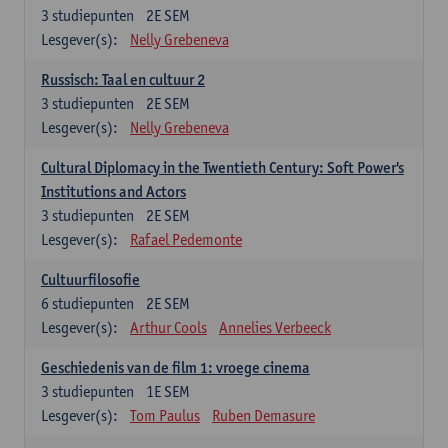
3
studiepunten
2E SEM
Lesgever(s):
Nelly Grebeneva
Russisch: Taal en cultuur 2
3
studiepunten
2E SEM
Lesgever(s):
Nelly Grebeneva
Cultural Diplomacy in the Twentieth Century: Soft Power's
Institutions and Actors
3
studiepunten
2E SEM
Lesgever(s):
Rafael Pedemonte
Cultuurfilosofie
6
studiepunten
2E SEM
Lesgever(s):
Arthur Cools
Annelies Verbeeck
Geschiedenis van de film 1: vroege cinema
3
studiepunten
1E SEM
Lesgever(s):
Tom Paulus
Ruben Demasure