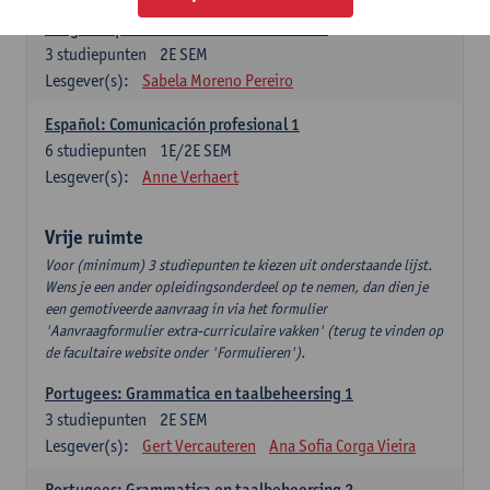
Lengua española: Destrezas intermedias
3
studiepunten
2E SEM
Lesgever(s):
Sabela Moreno Pereiro
Español: Comunicación profesional 1
6
studiepunten
1E/2E SEM
Lesgever(s):
Anne Verhaert
Vrije ruimte
Voor (minimum) 3 studiepunten te kiezen uit onderstaande lijst.
Wens je een ander opleidingsonderdeel op te nemen, dan dien je
een gemotiveerde aanvraag in via het formulier
'Aanvraagformulier extra-curriculaire vakken' (terug te vinden op
de facultaire website onder 'Formulieren').
Portugees: Grammatica en taalbeheersing 1
3
studiepunten
2E SEM
Lesgever(s):
Gert Vercauteren
Ana Sofia Corga Vieira
Portugees: Grammatica en taalbeheersing 2