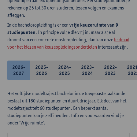
opleiding en aan elk opleidingsonderdeel. Per studiepunt moet je
rekenen op 25 tot 30 uren studeren, lessen volgen en examens
afleggen.
In de bacheloropleiding is er een
vrije keuzeruimte van 9
studiepunten
. In principe vul je die vrij in, maar als je al
droomt van een concrete masteropleiding, dan kan onze
leidraad
voor het kiezen van keuzeopleidingsonderdelen
interessant zijn.
2026-
2025-
2024-
2023-
2022-
202
2027
2026
2025
2024
2023
202
Het voltijdse modeltraject bachelor in de toegepaste taalkunde
bestaat uit 180 studiepunten en duurt drie jaar. Elk deel van het
modeltraject telt 60 studiepunten. Een beperkt aantal
studiepunten kan je zelf invullen. Info en voorwaarden vind je
onder ‘Vrije ruimte’.