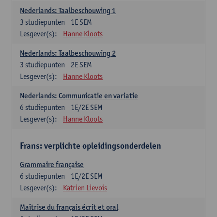
Nederlands: Taalbeschouwing 1
3
studiepunten
1E SEM
Lesgever(s):
Hanne Kloots
Nederlands: Taalbeschouwing 2
3
studiepunten
2E SEM
Lesgever(s):
Hanne Kloots
Nederlands: Communicatie en variatie
6
studiepunten
1E/2E SEM
Lesgever(s):
Hanne Kloots
Frans: verplichte opleidingsonderdelen
Grammaire française
6
studiepunten
1E/2E SEM
Lesgever(s):
Katrien Lievois
Maîtrise du français écrit et oral