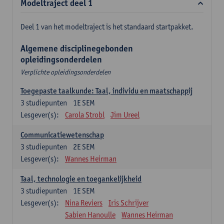
Modeltraject deel 1
Deel 1 van het modeltraject is het standaard startpakket.
Algemene disciplinegebonden
opleidingsonderdelen
Verplichte opleidingsonderdelen
Toegepaste taalkunde: Taal, individu en maatschappij
3
studiepunten
1E SEM
Lesgever(s):
Carola Strobl
Jim Ureel
Communicatiewetenschap
3
studiepunten
2E SEM
Lesgever(s):
Wannes Heirman
Taal, technologie en toegankelijkheid
3
studiepunten
1E SEM
Lesgever(s):
Nina Reviers
Iris Schrijver
Sabien Hanoulle
Wannes Heirman