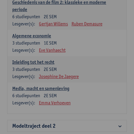
Geschiedenis van de film 2: klassieke en moderne
periode
6
studiepunten
2E SEM
Lesgever(s):
Gertjan Willems
Ruben Demasure
Algemene economie
3
studiepunten
1E SEM
Lesgever(s):
Eve Vanhaecht
Inleiding tot het recht
3
studiepunten
2E SEM
Lesgever(s):
Josephine De Jaegere
Media, macht en samenleving
6
studiepunten
2E SEM
Lesgever(s):
Emma Verhoeven
Modeltraject deel 2