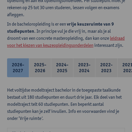
opleiding en aan elk opleidingsonderdeel. Per studiepunt moet je
rekenen op 25 tot 30 uren studeren, lessen volgen en examens
afleggen.
In de bacheloropleiding is er een
vrije keuzeruimte van 9
studiepunten
. In principe vul je die vrij in, maar als je al
droomt van een concrete masteropleiding, dan kan onze
leidraad
voor het kiezen van keuzeopleidingsonderdelen
interessant zijn.
2026-
2025-
2024-
2023-
2022-
202
2027
2026
2025
2024
2023
202
Het voltijdse modeltraject bachelor in de toegepaste taalkunde
bestaat uit 180 studiepunten en duurt drie jaar. Elk deel van het
modeltraject telt 60 studiepunten. Een beperkt aantal
studiepunten kan je zelf invullen. Info en voorwaarden vind je
onder ‘Vrije ruimte’.