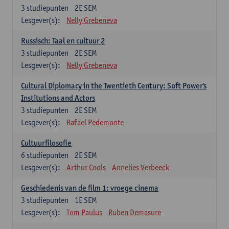
3
studiepunten
2E SEM
Lesgever(s):
Nelly Grebeneva
Russisch: Taal en cultuur 2
3
studiepunten
2E SEM
Lesgever(s):
Nelly Grebeneva
Cultural Diplomacy in the Twentieth Century: Soft Power's
Institutions and Actors
3
studiepunten
2E SEM
Lesgever(s):
Rafael Pedemonte
Cultuurfilosofie
6
studiepunten
2E SEM
Lesgever(s):
Arthur Cools
Annelies Verbeeck
Geschiedenis van de film 1: vroege cinema
3
studiepunten
1E SEM
Lesgever(s):
Tom Paulus
Ruben Demasure