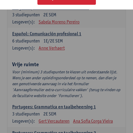
Lengua española: Destrezas intermedias
3
studiepunten
2E SEM
Lesgever(s):
Sabela Moreno Pereiro
Español: Comunicación profesional 1
6
studiepunten
1E/2E SEM
Lesgever(s):
Anne Verhaert
Vrije ruimte
Voor (minimum) 3 studiepunten te kiezen uit onderstaande lijst.
Wens je een ander opleidingsonderdeel op te nemen, dan dien je
een gemotiveerde aanvraag in via het formulier
'Aanvraagformulier extra-curriculaire vakken' (terug te vinden op
de facultaire website onder 'Formulieren').
Portugees: Grammatica en taalbeheersing 1
3
studiepunten
2E SEM
Lesgever(s):
Gert Vercauteren
Ana Sofia Corga Vieira
Portugees: Grammatica en taalbeheersing 2