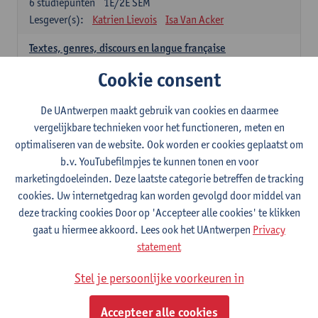
6
studiepunten
1E/2E SEM
Lesgever(s):
Katrien Lievois
Isa Van Acker
Textes, genres, discours en langue française
6
studiepunten
1E/2E SEM
Cookie consent
Lesgever(s):
Kris Peeters
De UAntwerpen maakt gebruik van cookies en daarmee
Spaans: verplichte opleidingsonderdelen
vergelijkbare technieken voor het functioneren, meten en
optimaliseren van de website. Ook worden er cookies geplaatst om
Gramática española 1
b.v. YouTubefilmpjes te kunnen tonen en voor
3
studiepunten
1E SEM
marketingdoeleinden. Deze laatste categorie betreffen de tracking
Lesgever(s):
Anne Verhaert
cookies. Uw internetgedrag kan worden gevolgd door middel van
Gramática española 2
deze tracking cookies Door op 'Accepteer alle cookies' te klikken
3
studiepunten
2E SEM
gaat u hiermee akkoord. Lees ook het UAntwerpen
Privacy
Lesgever(s):
Anne Verhaert
statement
Lengua española: Destrezas básicas
Stel je persoonlijke voorkeuren in
3
studiepunten
1E SEM
Lesgever(s):
Sabela Moreno Pereiro
Accepteer alle cookies