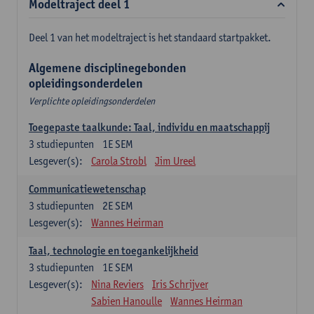
Modeltraject deel 1
Deel 1 van het modeltraject is het standaard startpakket.
Algemene disciplinegebonden
opleidingsonderdelen
Verplichte opleidingsonderdelen
Toegepaste taalkunde: Taal, individu en maatschappij
3
studiepunten
1E SEM
Lesgever(s):
Carola Strobl
Jim Ureel
Communicatiewetenschap
3
studiepunten
2E SEM
Lesgever(s):
Wannes Heirman
Taal, technologie en toegankelijkheid
3
studiepunten
1E SEM
Lesgever(s):
Nina Reviers
Iris Schrijver
Sabien Hanoulle
Wannes Heirman