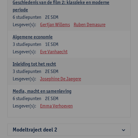
Geschiedenis van de film 2: klassieke en moderne
periode
6
studiepunten
2E SEM
Lesgever(s):
Gertjan Willems
Ruben Demasure
Algemene economie
3
studiepunten
1E SEM
Lesgever(s):
Eve Vanhaecht
Inleiding tot het recht
3
studiepunten
2E SEM
Lesgever(s):
Josephine De Jaegere
Media, macht en samenleving
6
studiepunten
2E SEM
Lesgever(s):
Emma Verhoeven
Modeltraject deel 2