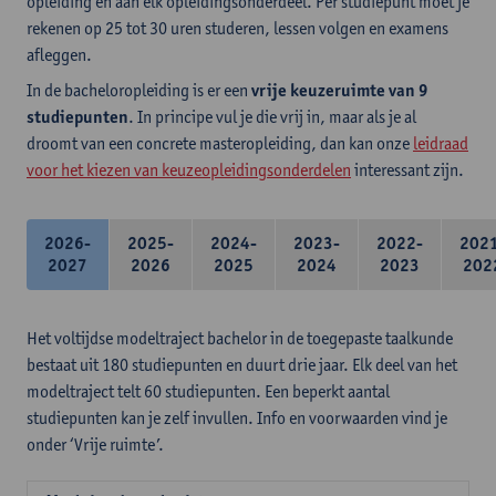
opleiding en aan elk opleidingsonderdeel. Per studiepunt moet je
rekenen op 25 tot 30 uren studeren, lessen volgen en examens
afleggen.
In de bacheloropleiding is er een
vrije keuzeruimte van 9
studiepunten
. In principe vul je die vrij in, maar als je al
droomt van een concrete masteropleiding, dan kan onze
leidraad
voor het kiezen van keuzeopleidingsonderdelen
interessant zijn.
2026-
2025-
2024-
2023-
2022-
202
2027
2026
2025
2024
2023
202
Het voltijdse modeltraject bachelor in de toegepaste taalkunde
bestaat uit 180 studiepunten en duurt drie jaar. Elk deel van het
modeltraject telt 60 studiepunten. Een beperkt aantal
studiepunten kan je zelf invullen. Info en voorwaarden vind je
onder ‘Vrije ruimte’.