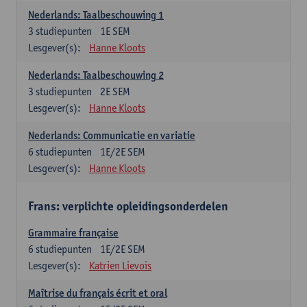
Nederlands: Taalbeschouwing 1
3
studiepunten
1E SEM
Lesgever(s):
Hanne Kloots
Nederlands: Taalbeschouwing 2
3
studiepunten
2E SEM
Lesgever(s):
Hanne Kloots
Nederlands: Communicatie en variatie
6
studiepunten
1E/2E SEM
Lesgever(s):
Hanne Kloots
Frans: verplichte opleidingsonderdelen
Grammaire française
6
studiepunten
1E/2E SEM
Lesgever(s):
Katrien Lievois
Maîtrise du français écrit et oral