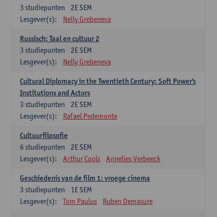
3
studiepunten
2E SEM
Lesgever(s):
Nelly Grebeneva
Russisch: Taal en cultuur 2
3
studiepunten
2E SEM
Lesgever(s):
Nelly Grebeneva
Cultural Diplomacy in the Twentieth Century: Soft Power's
Institutions and Actors
3
studiepunten
2E SEM
Lesgever(s):
Rafael Pedemonte
Cultuurfilosofie
6
studiepunten
2E SEM
Lesgever(s):
Arthur Cools
Annelies Verbeeck
Geschiedenis van de film 1: vroege cinema
3
studiepunten
1E SEM
Lesgever(s):
Tom Paulus
Ruben Demasure