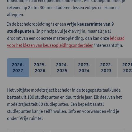
opleiding en aan elk opleidingsonderdeel. Per studiepunt moet je
rekenen op 25 tot 30 uren studeren, lessen volgen en examens
afleggen.
In de bacheloropleiding is er een
vrije keuzeruimte van 9
studiepunten
. In principe vul je die vrij in, maar als je al
droomt van een concrete masteropleiding, dan kan onze
leidraad
voor het kiezen van keuzeopleidingsonderdelen
interessant zijn.
2026-
2025-
2024-
2023-
2022-
202
2027
2026
2025
2024
2023
202
Het voltijdse modeltraject bachelor in de toegepaste taalkunde
bestaat uit 180 studiepunten en duurt drie jaar. Elk deel van het
modeltraject telt 60 studiepunten. Een beperkt aantal
studiepunten kan je zelf invullen. Info en voorwaarden vind je
onder ‘Vrije ruimte’.