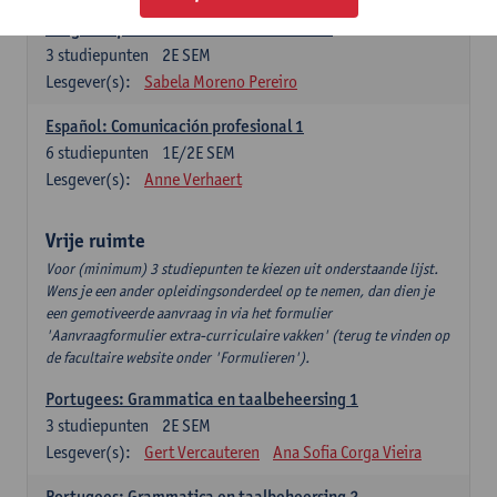
Lengua española: Destrezas intermedias
3
studiepunten
2E SEM
Lesgever(s):
Sabela Moreno Pereiro
Español: Comunicación profesional 1
6
studiepunten
1E/2E SEM
Lesgever(s):
Anne Verhaert
Vrije ruimte
Voor (minimum) 3 studiepunten te kiezen uit onderstaande lijst.
Wens je een ander opleidingsonderdeel op te nemen, dan dien je
een gemotiveerde aanvraag in via het formulier
'Aanvraagformulier extra-curriculaire vakken' (terug te vinden op
de facultaire website onder 'Formulieren').
Portugees: Grammatica en taalbeheersing 1
3
studiepunten
2E SEM
Lesgever(s):
Gert Vercauteren
Ana Sofia Corga Vieira
Portugees: Grammatica en taalbeheersing 2