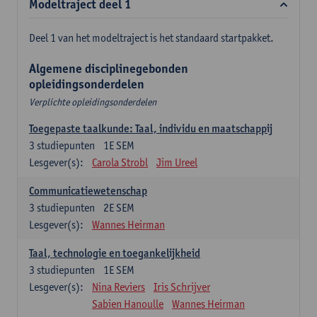
Modeltraject deel 1
Deel 1 van het modeltraject is het standaard startpakket.
Algemene disciplinegebonden
opleidingsonderdelen
Verplichte opleidingsonderdelen
Toegepaste taalkunde: Taal, individu en maatschappij
3
studiepunten
1E SEM
Lesgever(s):
Carola Strobl
Jim Ureel
Communicatiewetenschap
3
studiepunten
2E SEM
Lesgever(s):
Wannes Heirman
Taal, technologie en toegankelijkheid
3
studiepunten
1E SEM
Lesgever(s):
Nina Reviers
Iris Schrijver
Sabien Hanoulle
Wannes Heirman