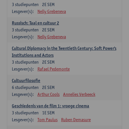
3
studiepunten
2E SEM
Lesgever(s):
Nelly Grebeneva
Russisch: Taal en cultuur 2
3
studiepunten
2E SEM
Lesgever(s):
Nelly Grebeneva
Cultural Diplomacy in the Twentieth Century: Soft Power's
Institutions and Actors
3
studiepunten
2E SEM
Lesgever(s):
Rafael Pedemonte
Cultuurfilosofie
6
studiepunten
2E SEM
Lesgever(s):
Arthur Cools
Annelies Verbeeck
Geschiedenis van de film 1: vroege cinema
3
studiepunten
1E SEM
Lesgever(s):
Tom Paulus
Ruben Demasure