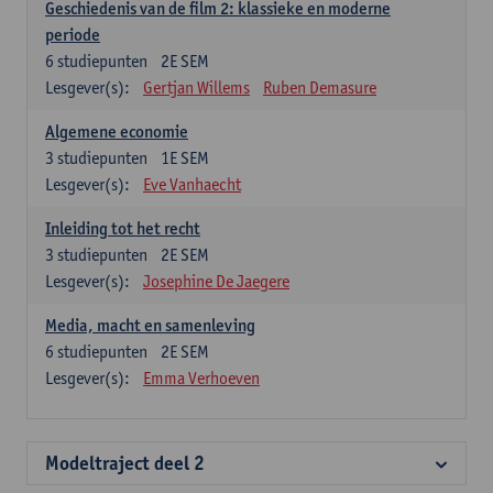
Geschiedenis van de film 2: klassieke en moderne
periode
6
studiepunten
2E SEM
Lesgever(s):
Gertjan Willems
Ruben Demasure
Algemene economie
3
studiepunten
1E SEM
Lesgever(s):
Eve Vanhaecht
Inleiding tot het recht
3
studiepunten
2E SEM
Lesgever(s):
Josephine De Jaegere
Media, macht en samenleving
6
studiepunten
2E SEM
Lesgever(s):
Emma Verhoeven
Modeltraject deel 2