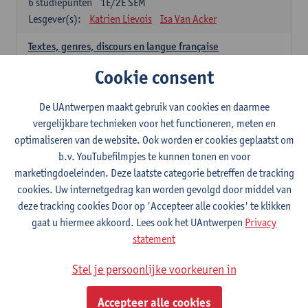
6
studiepunten
1E/2E SEM
Lesgever(s):
Katrien Lievois
Isa Van Acker
Textes, genres, discours en langue française
6
studiepunten
1E/2E SEM
Cookie consent
Lesgever(s):
Kris Peeters
De UAntwerpen maakt gebruik van cookies en daarmee
Spaans: verplichte opleidingsonderdelen
vergelijkbare technieken voor het functioneren, meten en
optimaliseren van de website. Ook worden er cookies geplaatst om
Gramática española 1
b.v. YouTubefilmpjes te kunnen tonen en voor
3
studiepunten
1E SEM
marketingdoeleinden. Deze laatste categorie betreffen de tracking
Lesgever(s):
Anne Verhaert
cookies. Uw internetgedrag kan worden gevolgd door middel van
Gramática española 2
deze tracking cookies Door op 'Accepteer alle cookies' te klikken
3
studiepunten
2E SEM
gaat u hiermee akkoord. Lees ook het UAntwerpen
Privacy
Lesgever(s):
Anne Verhaert
statement
Lengua española: Destrezas básicas
Stel je persoonlijke voorkeuren in
3
studiepunten
1E SEM
Lesgever(s):
Sabela Moreno Pereiro
Accepteer alle cookies