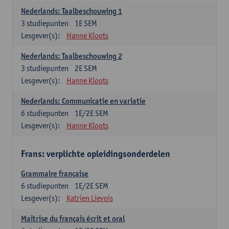
Nederlands: Taalbeschouwing 1
3
studiepunten
1E SEM
Lesgever(s):
Hanne Kloots
Nederlands: Taalbeschouwing 2
3
studiepunten
2E SEM
Lesgever(s):
Hanne Kloots
Nederlands: Communicatie en variatie
6
studiepunten
1E/2E SEM
Lesgever(s):
Hanne Kloots
Frans: verplichte opleidingsonderdelen
Grammaire française
6
studiepunten
1E/2E SEM
Lesgever(s):
Katrien Lievois
Maîtrise du français écrit et oral