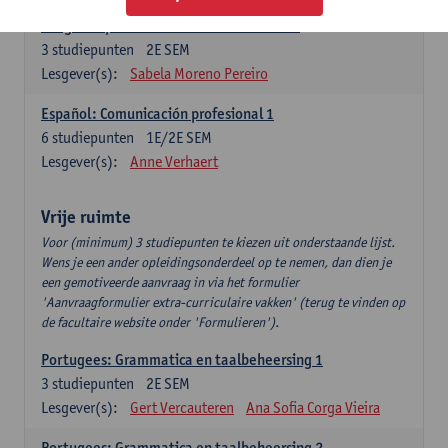
Lengua española: Destrezas intermedias
3
studiepunten
2E SEM
Lesgever(s):
Sabela Moreno Pereiro
Español: Comunicación profesional 1
6
studiepunten
1E/2E SEM
Lesgever(s):
Anne Verhaert
Vrije ruimte
Voor (minimum) 3 studiepunten te kiezen uit onderstaande lijst.
Wens je een ander opleidingsonderdeel op te nemen, dan dien je
een gemotiveerde aanvraag in via het formulier
'Aanvraagformulier extra-curriculaire vakken' (terug te vinden op
de facultaire website onder 'Formulieren').
Portugees: Grammatica en taalbeheersing 1
3
studiepunten
2E SEM
Lesgever(s):
Gert Vercauteren
Ana Sofia Corga Vieira
Portugees: Grammatica en taalbeheersing 2