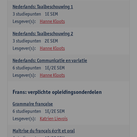
Nederlands: Taalbeschouwing 1
3
studiepunten
1E SEM
Lesgever(s):
Hanne Kloots
Nederlands: Taalbeschouwing 2
3
studiepunten
2E SEM
Lesgever(s):
Hanne Kloots
Nederlands: Communicatie en variatie
6
studiepunten
1E/2E SEM
Lesgever(s):
Hanne Kloots
Frans: verplichte opleidingsonderdelen
Grammaire française
6
studiepunten
1E/2E SEM
Lesgever(s):
Katrien Lievois
Maîtrise du français écrit et oral