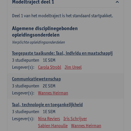
Modeltraject deel 1
Deel 1 van het modeltraject is het standaard startpakket.
Algemene disciplinegebonden
opleidingsonderdelen
Verplichte opleidingsonderdelen
Toegepaste taalkunde: Taal, individu en maatschappij
3
studiepunten
1E SEM
Lesgever(s):
Carola Strobl
Jim Ureel
Communicatiewetenschap
3
studiepunten
2E SEM
Lesgever(s):
Wannes Heirman
Taal, technologie en toegankelijkheid
3
studiepunten
1E SEM
Lesgever(s):
Nina Reviers
Iris Schrijver
Sabien Hanoulle
Wannes Heirman