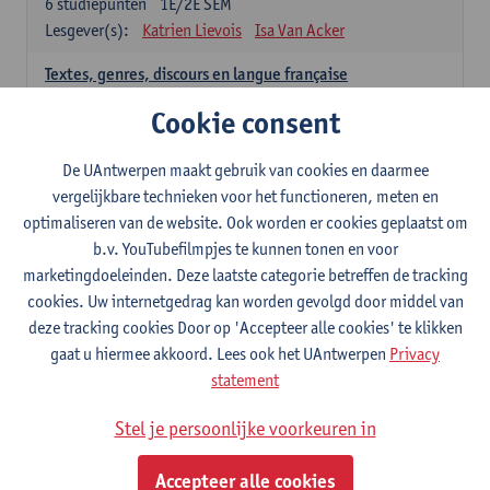
6
studiepunten
1E/2E SEM
Lesgever(s):
Katrien Lievois
Isa Van Acker
Textes, genres, discours en langue française
6
studiepunten
1E/2E SEM
Cookie consent
Lesgever(s):
Kris Peeters
De UAntwerpen maakt gebruik van cookies en daarmee
Spaans: verplichte opleidingsonderdelen
vergelijkbare technieken voor het functioneren, meten en
optimaliseren van de website. Ook worden er cookies geplaatst om
Gramática española 1
b.v. YouTubefilmpjes te kunnen tonen en voor
3
studiepunten
1E SEM
marketingdoeleinden. Deze laatste categorie betreffen de tracking
Lesgever(s):
Anne Verhaert
cookies. Uw internetgedrag kan worden gevolgd door middel van
Gramática española 2
deze tracking cookies Door op 'Accepteer alle cookies' te klikken
3
studiepunten
2E SEM
gaat u hiermee akkoord. Lees ook het UAntwerpen
Privacy
Lesgever(s):
Anne Verhaert
statement
Lengua española: Destrezas básicas
Stel je persoonlijke voorkeuren in
3
studiepunten
1E SEM
Lesgever(s):
Sabela Moreno Pereiro
Accepteer alle cookies