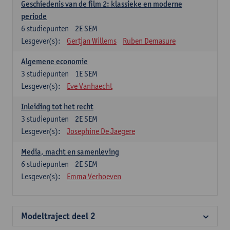
Geschiedenis van de film 2: klassieke en moderne
periode
6
studiepunten
2E SEM
Lesgever(s):
Gertjan Willems
Ruben Demasure
Algemene economie
3
studiepunten
1E SEM
Lesgever(s):
Eve Vanhaecht
Inleiding tot het recht
3
studiepunten
2E SEM
Lesgever(s):
Josephine De Jaegere
Media, macht en samenleving
6
studiepunten
2E SEM
Lesgever(s):
Emma Verhoeven
Modeltraject deel 2