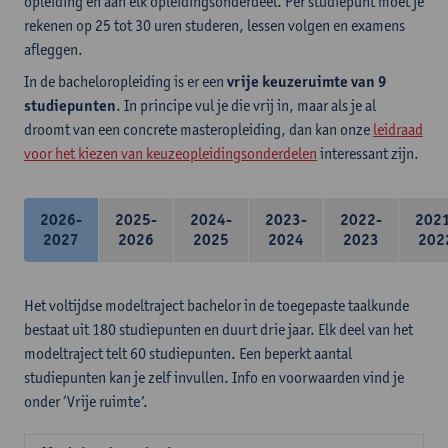
opleiding en aan elk opleidingsonderdeel. Per studiepunt moet je
rekenen op 25 tot 30 uren studeren, lessen volgen en examens
afleggen.
In de bacheloropleiding is er een
vrije keuzeruimte van 9
studiepunten
. In principe vul je die vrij in, maar als je al
droomt van een concrete masteropleiding, dan kan onze
leidraad
voor het kiezen van keuzeopleidingsonderdelen
interessant zijn.
2026-
2025-
2024-
2023-
2022-
202
2027
2026
2025
2024
2023
202
Het voltijdse modeltraject bachelor in de toegepaste taalkunde
bestaat uit 180 studiepunten en duurt drie jaar. Elk deel van het
modeltraject telt 60 studiepunten. Een beperkt aantal
studiepunten kan je zelf invullen. Info en voorwaarden vind je
onder ‘Vrije ruimte’.