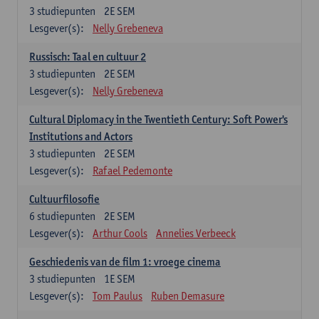
3
studiepunten
2E SEM
Lesgever(s):
Nelly Grebeneva
Russisch: Taal en cultuur 2
3
studiepunten
2E SEM
Lesgever(s):
Nelly Grebeneva
Cultural Diplomacy in the Twentieth Century: Soft Power's
Institutions and Actors
3
studiepunten
2E SEM
Lesgever(s):
Rafael Pedemonte
Cultuurfilosofie
6
studiepunten
2E SEM
Lesgever(s):
Arthur Cools
Annelies Verbeeck
Geschiedenis van de film 1: vroege cinema
3
studiepunten
1E SEM
Lesgever(s):
Tom Paulus
Ruben Demasure