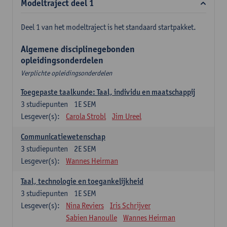
Modeltraject deel 1
Deel 1 van het modeltraject is het standaard startpakket.
Algemene disciplinegebonden
opleidingsonderdelen
Verplichte opleidingsonderdelen
Toegepaste taalkunde: Taal, individu en maatschappij
3
studiepunten
1E SEM
Lesgever(s):
Carola Strobl
Jim Ureel
Communicatiewetenschap
3
studiepunten
2E SEM
Lesgever(s):
Wannes Heirman
Taal, technologie en toegankelijkheid
3
studiepunten
1E SEM
Lesgever(s):
Nina Reviers
Iris Schrijver
Sabien Hanoulle
Wannes Heirman