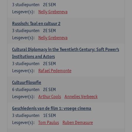
3
studiepunten
2E SEM
Lesgever(s):
Nelly Grebeneva
Russisch: Taal en cultuur 2
3
studiepunten
2E SEM
Lesgever(s):
Nelly Grebeneva
Cultural Diplomacy in the Twentieth Century: Soft Power's
Institutions and Actors
3
studiepunten
2E SEM
Lesgever(s):
Rafael Pedemonte
Cultuurfilosofie
6
studiepunten
2E SEM
Lesgever(s):
Arthur Cools
Annelies Verbeeck
Geschiedenis van de film 1: vroege cinema
3
studiepunten
1E SEM
Lesgever(s):
Tom Paulus
Ruben Demasure