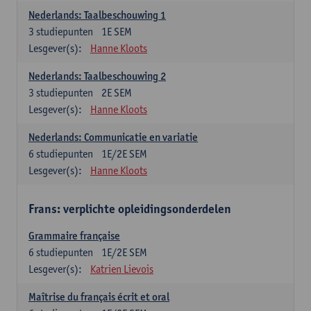
Nederlands: Taalbeschouwing 1
3
studiepunten
1E SEM
Lesgever(s):
Hanne Kloots
Nederlands: Taalbeschouwing 2
3
studiepunten
2E SEM
Lesgever(s):
Hanne Kloots
Nederlands: Communicatie en variatie
6
studiepunten
1E/2E SEM
Lesgever(s):
Hanne Kloots
Frans: verplichte opleidingsonderdelen
Grammaire française
6
studiepunten
1E/2E SEM
Lesgever(s):
Katrien Lievois
Maîtrise du français écrit et oral