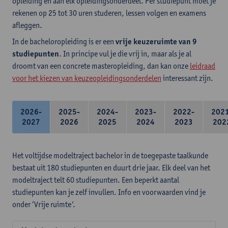
opleiding en aan elk opleidingsonderdeel. Per studiepunt moet je
rekenen op 25 tot 30 uren studeren, lessen volgen en examens
afleggen.
In de bacheloropleiding is er een
vrije keuzeruimte van 9
studiepunten
. In principe vul je die vrij in, maar als je al
droomt van een concrete masteropleiding, dan kan onze
leidraad
voor het kiezen van keuzeopleidingsonderdelen
interessant zijn.
2026-
2025-
2024-
2023-
2022-
202
2027
2026
2025
2024
2023
202
Het voltijdse modeltraject bachelor in de toegepaste taalkunde
bestaat uit 180 studiepunten en duurt drie jaar. Elk deel van het
modeltraject telt 60 studiepunten. Een beperkt aantal
studiepunten kan je zelf invullen. Info en voorwaarden vind je
onder ‘Vrije ruimte’.