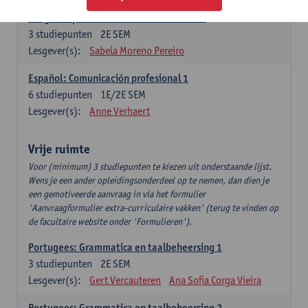
Lengua española: Destrezas intermedias
3
studiepunten
2E SEM
Lesgever(s):
Sabela Moreno Pereiro
Español: Comunicación profesional 1
6
studiepunten
1E/2E SEM
Lesgever(s):
Anne Verhaert
Vrije ruimte
Voor (minimum) 3 studiepunten te kiezen uit onderstaande lijst.
Wens je een ander opleidingsonderdeel op te nemen, dan dien je
een gemotiveerde aanvraag in via het formulier
'Aanvraagformulier extra-curriculaire vakken' (terug te vinden op
de facultaire website onder 'Formulieren').
Portugees: Grammatica en taalbeheersing 1
3
studiepunten
2E SEM
Lesgever(s):
Gert Vercauteren
Ana Sofia Corga Vieira
Portugees: Grammatica en taalbeheersing 2