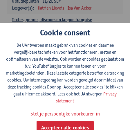
6
studiepunten
1E/2E SEM
Lesgever(s):
Katrien Lievois
Isa Van Acker
Textes, genres, discours en langue française
6
studiepunten
1E/2E SEM
Cookie consent
Lesgever(s):
Kris Peeters
De UAntwerpen maakt gebruik van cookies en daarmee
Spaans: verplichte opleidingsonderdelen
vergelijkbare technieken voor het functioneren, meten en
optimaliseren van de website. Ook worden er cookies geplaatst om
Gramática española 1
b.v. YouTubefilmpjes te kunnen tonen en voor
3
studiepunten
1E SEM
marketingdoeleinden. Deze laatste categorie betreffen de tracking
Lesgever(s):
Anne Verhaert
cookies. Uw internetgedrag kan worden gevolgd door middel van
Gramática española 2
deze tracking cookies Door op 'Accepteer alle cookies' te klikken
3
studiepunten
2E SEM
gaat u hiermee akkoord. Lees ook het UAntwerpen
Privacy
Lesgever(s):
Anne Verhaert
statement
Lengua española: Destrezas básicas
Stel je persoonlijke voorkeuren in
3
studiepunten
1E SEM
Lesgever(s):
Sabela Moreno Pereiro
Accepteer alle cookies