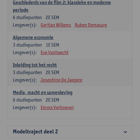
Geschiedenis van de film 2: klassieke en moderne
periode
6
studiepunten
2E SEM
Lesgever(s):
Gertjan Willems
Ruben Demasure
Algemene economie
3
studiepunten
1E SEM
Lesgever(s):
Eve Vanhaecht
Inleiding tot het recht
3
studiepunten
2E SEM
Lesgever(s):
Josephine De Jaegere
Media, macht en samenleving
6
studiepunten
2E SEM
Lesgever(s):
Emma Verhoeven
Modeltraject deel 2