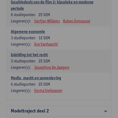
Geschiedenis van de film 2: klassieke en moderne
periode
6
studiepunten
2E SEM
Lesgever(s):
Gertjan Willems
Ruben Demasure
Algemene economie
3
studiepunten
1E SEM
Lesgever(s):
Eve Vanhaecht
Inleiding tot het recht
3
studiepunten
2E SEM
Lesgever(s):
Josephine De Jaegere
Media, macht en samenleving
6
studiepunten
2E SEM
Lesgever(s):
Emma Verhoeven
Modeltraject deel 2