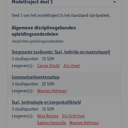
Modeltraject deel 1
Deel 1 van het modeltraject is het standaard startpakket.
Algemene disciplinegebonden
opleidingsonderdelen
Verplichte opleidingsonderdelen
Toegepaste taalkunde: Taal, individu en maatschappij
3
studiepunten
1E SEM
Lesgever(s):
Carola Strobl
Jim Ureel
Communicatiewetenschap
3
studiepunten
2E SEM
Lesgever(s):
Wannes Heirman
Taal, technologie en toegankelijkheid
3
studiepunten
1E SEM
Lesgever(s):
Nina Reviers
Iris Schrijver
Sabien Hanoulle
Wannes Heirman