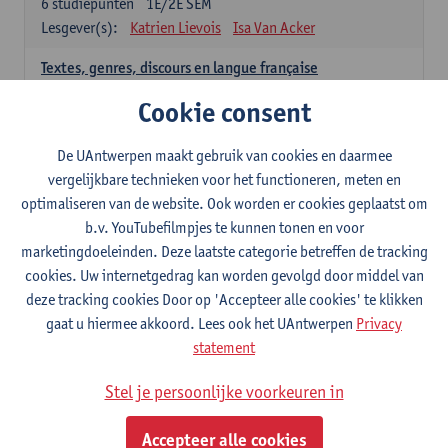
6
studiepunten
1E/2E SEM
Lesgever(s):
Katrien Lievois
Isa Van Acker
Textes, genres, discours en langue française
6
studiepunten
1E/2E SEM
Cookie consent
Lesgever(s):
Kris Peeters
De UAntwerpen maakt gebruik van cookies en daarmee
Spaans: verplichte opleidingsonderdelen
vergelijkbare technieken voor het functioneren, meten en
optimaliseren van de website. Ook worden er cookies geplaatst om
Gramática española 1
b.v. YouTubefilmpjes te kunnen tonen en voor
3
studiepunten
1E SEM
marketingdoeleinden. Deze laatste categorie betreffen de tracking
Lesgever(s):
Anne Verhaert
cookies. Uw internetgedrag kan worden gevolgd door middel van
Gramática española 2
deze tracking cookies Door op 'Accepteer alle cookies' te klikken
3
studiepunten
2E SEM
gaat u hiermee akkoord. Lees ook het UAntwerpen
Privacy
Lesgever(s):
Anne Verhaert
statement
Lengua española: Destrezas básicas
Stel je persoonlijke voorkeuren in
3
studiepunten
1E SEM
Lesgever(s):
Sabela Moreno Pereiro
Accepteer alle cookies