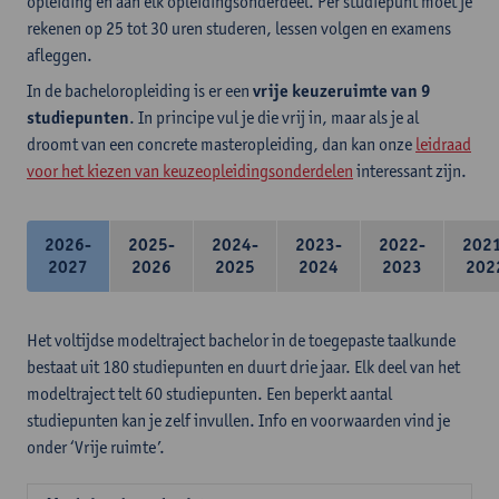
opleiding en aan elk opleidingsonderdeel. Per studiepunt moet je
rekenen op 25 tot 30 uren studeren, lessen volgen en examens
afleggen.
In de bacheloropleiding is er een
vrije keuzeruimte van 9
studiepunten
. In principe vul je die vrij in, maar als je al
droomt van een concrete masteropleiding, dan kan onze
leidraad
voor het kiezen van keuzeopleidingsonderdelen
interessant zijn.
2026-
2025-
2024-
2023-
2022-
202
2027
2026
2025
2024
2023
202
Het voltijdse modeltraject bachelor in de toegepaste taalkunde
bestaat uit 180 studiepunten en duurt drie jaar. Elk deel van het
modeltraject telt 60 studiepunten. Een beperkt aantal
studiepunten kan je zelf invullen. Info en voorwaarden vind je
onder ‘Vrije ruimte’.