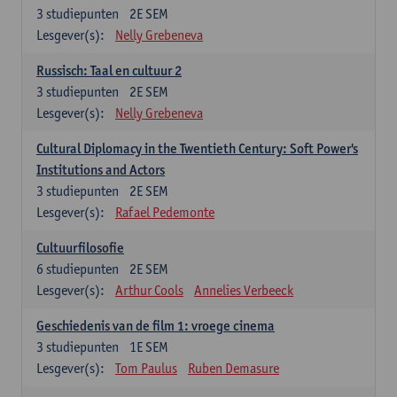
3
studiepunten
2E SEM
Lesgever(s):
Nelly Grebeneva
Russisch: Taal en cultuur 2
3
studiepunten
2E SEM
Lesgever(s):
Nelly Grebeneva
Cultural Diplomacy in the Twentieth Century: Soft Power's
Institutions and Actors
3
studiepunten
2E SEM
Lesgever(s):
Rafael Pedemonte
Cultuurfilosofie
6
studiepunten
2E SEM
Lesgever(s):
Arthur Cools
Annelies Verbeeck
Geschiedenis van de film 1: vroege cinema
3
studiepunten
1E SEM
Lesgever(s):
Tom Paulus
Ruben Demasure