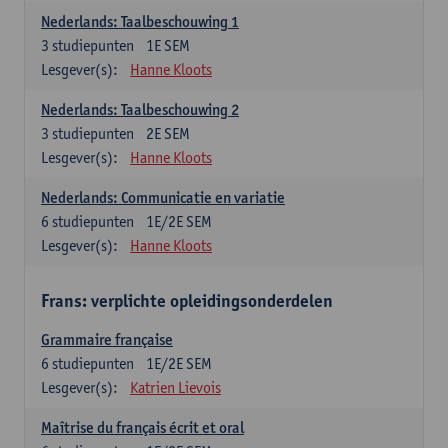
Nederlands: Taalbeschouwing 1
3
studiepunten
1E SEM
Lesgever(s):
Hanne Kloots
Nederlands: Taalbeschouwing 2
3
studiepunten
2E SEM
Lesgever(s):
Hanne Kloots
Nederlands: Communicatie en variatie
6
studiepunten
1E/2E SEM
Lesgever(s):
Hanne Kloots
Frans: verplichte opleidingsonderdelen
Grammaire française
6
studiepunten
1E/2E SEM
Lesgever(s):
Katrien Lievois
Maîtrise du français écrit et oral