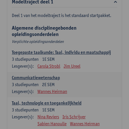
Modeltraject deel 1
Deel 1 van het modeltraject is het standaard startpakket.
Algemene disciplinegebonden
opleidingsonderdelen
Verplichte opleidingsonderdelen
Toegepaste taalkunde: Taal, individu en maatschappij
3
studiepunten
1E SEM
Lesgever(s):
Carola Strobl
Jim Ureel
Communicatiewetenschap
3
studiepunten
2E SEM
Lesgever(s):
Wannes Heirman
Taal, technologie en toegankelijkheid
3
studiepunten
1E SEM
Lesgever(s):
Nina Reviers
Iris Schrijver
Sabien Hanoulle
Wannes Heirman