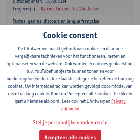
6
studiepunten
1E/2E SEM
Lesgever(s):
Katrien Lievois
Isa Van Acker
Textes, genres, discours en langue française
6
studiepunten
1E/2E SEM
Cookie consent
Lesgever(s):
Kris Peeters
De UAntwerpen maakt gebruik van cookies en daarmee
Spaans: verplichte opleidingsonderdelen
vergelijkbare technieken voor het functioneren, meten en
optimaliseren van de website. Ook worden er cookies geplaatst om
Gramática española 1
b.v. YouTubefilmpjes te kunnen tonen en voor
3
studiepunten
1E SEM
marketingdoeleinden. Deze laatste categorie betreffen de tracking
Lesgever(s):
Anne Verhaert
cookies. Uw internetgedrag kan worden gevolgd door middel van
Gramática española 2
deze tracking cookies Door op 'Accepteer alle cookies' te klikken
3
studiepunten
2E SEM
gaat u hiermee akkoord. Lees ook het UAntwerpen
Privacy
Lesgever(s):
Anne Verhaert
statement
Lengua española: Destrezas básicas
Stel je persoonlijke voorkeuren in
3
studiepunten
1E SEM
Lesgever(s):
Sabela Moreno Pereiro
Accepteer alle cookies