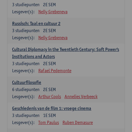
3
studiepunten
2E SEM
Lesgever(s):
Nelly Grebeneva
Russisch: Taal en cultuur 2
3
studiepunten
2E SEM
Lesgever(s):
Nelly Grebeneva
Cultural Diplomacy in the Twentieth Century: Soft Power's
Institutions and Actors
3
studiepunten
2E SEM
Lesgever(s):
Rafael Pedemonte
Cultuurfilosofie
6
studiepunten
2E SEM
Lesgever(s):
Arthur Cools
Annelies Verbeeck
Geschiedenis van de film 1: vroege cinema
3
studiepunten
1E SEM
Lesgever(s):
Tom Paulus
Ruben Demasure