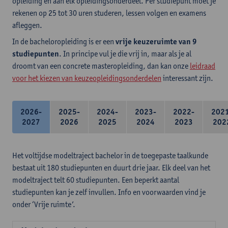
opleiding en aan elk opleidingsonderdeel. Per studiepunt moet je
rekenen op 25 tot 30 uren studeren, lessen volgen en examens
afleggen.
In de bacheloropleiding is er een
vrije keuzeruimte van 9
studiepunten
. In principe vul je die vrij in, maar als je al
droomt van een concrete masteropleiding, dan kan onze
leidraad
voor het kiezen van keuzeopleidingsonderdelen
interessant zijn.
2026-
2025-
2024-
2023-
2022-
202
2027
2026
2025
2024
2023
202
Het voltijdse modeltraject bachelor in de toegepaste taalkunde
bestaat uit 180 studiepunten en duurt drie jaar. Elk deel van het
modeltraject telt 60 studiepunten. Een beperkt aantal
studiepunten kan je zelf invullen. Info en voorwaarden vind je
onder ‘Vrije ruimte’.