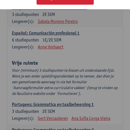
Lengua española: Destrezas intermedias
3
studiepunten
2E SEM
Lesgever(s):
Sabela Moreno Pereiro
Español: Comunicación profesional 1
6
studiepunten
1E/2E SEM
Lesgever(s):
Anne Verhaert
Vrije ruimte
Voor (minimum) 3 studiepunten te kiezen uit onderstaande lijst.
Wens je een ander opleidingsonderdeel op te nemen, dan dien je
een gemotiveerde aanvraag in via het formulier
'Aanvraagformulier extra-curriculaire vakken' (terug te vinden op
de facultaire website onder 'Formulieren').
Portugees: Grammatica en taalbeheersing 1
3
studiepunten
2E SEM
Lesgever(s):
Gert Vercauteren
Ana Sofia Corga Vieira
Portugees: Grammatica en taalbeheersing 2