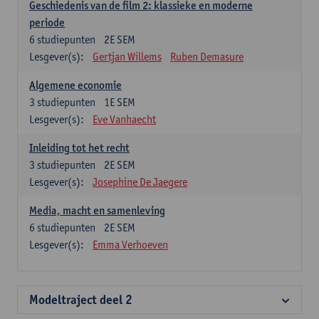
Geschiedenis van de film 2: klassieke en moderne
periode
6
studiepunten
2E SEM
Lesgever(s):
Gertjan Willems
Ruben Demasure
Algemene economie
3
studiepunten
1E SEM
Lesgever(s):
Eve Vanhaecht
Inleiding tot het recht
3
studiepunten
2E SEM
Lesgever(s):
Josephine De Jaegere
Media, macht en samenleving
6
studiepunten
2E SEM
Lesgever(s):
Emma Verhoeven
Modeltraject deel 2