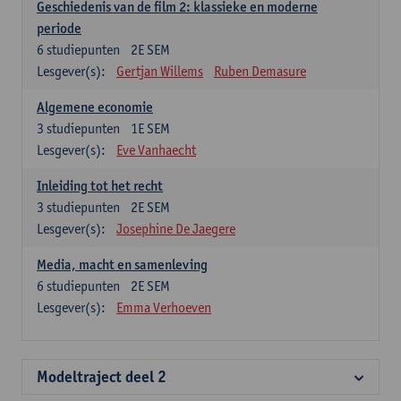
Geschiedenis van de film 2: klassieke en moderne
periode
6
studiepunten
2E SEM
Lesgever(s):
Gertjan Willems
Ruben Demasure
Algemene economie
3
studiepunten
1E SEM
Lesgever(s):
Eve Vanhaecht
Inleiding tot het recht
3
studiepunten
2E SEM
Lesgever(s):
Josephine De Jaegere
Media, macht en samenleving
6
studiepunten
2E SEM
Lesgever(s):
Emma Verhoeven
Modeltraject deel 2