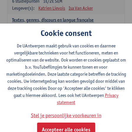
6
studiepunten
1E/2E SEM
Lesgever(s):
Katrien Lievois
Isa Van Acker
Textes, genres, discours en langue française
6
studiepunten
1E/2E SEM
Cookie consent
Lesgever(s):
Kris Peeters
De UAntwerpen maakt gebruik van cookies en daarmee
Spaans: verplichte opleidingsonderdelen
vergelijkbare technieken voor het functioneren, meten en
optimaliseren van de website. Ook worden er cookies geplaatst om
Gramática española 1
b.v. YouTubefilmpjes te kunnen tonen en voor
3
studiepunten
1E SEM
marketingdoeleinden. Deze laatste categorie betreffen de tracking
Lesgever(s):
Anne Verhaert
cookies. Uw internetgedrag kan worden gevolgd door middel van
Gramática española 2
deze tracking cookies Door op 'Accepteer alle cookies' te klikken
3
studiepunten
2E SEM
gaat u hiermee akkoord. Lees ook het UAntwerpen
Privacy
Lesgever(s):
Anne Verhaert
statement
Lengua española: Destrezas básicas
Stel je persoonlijke voorkeuren in
3
studiepunten
1E SEM
Lesgever(s):
Sabela Moreno Pereiro
Accepteer alle cookies