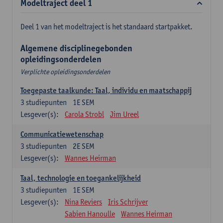
Modeltraject deel 1
Deel 1 van het modeltraject is het standaard startpakket.
Algemene disciplinegebonden
opleidingsonderdelen
Verplichte opleidingsonderdelen
Toegepaste taalkunde: Taal, individu en maatschappij
3
studiepunten
1E SEM
Lesgever(s):
Carola Strobl
Jim Ureel
Communicatiewetenschap
3
studiepunten
2E SEM
Lesgever(s):
Wannes Heirman
Taal, technologie en toegankelijkheid
3
studiepunten
1E SEM
Lesgever(s):
Nina Reviers
Iris Schrijver
Sabien Hanoulle
Wannes Heirman