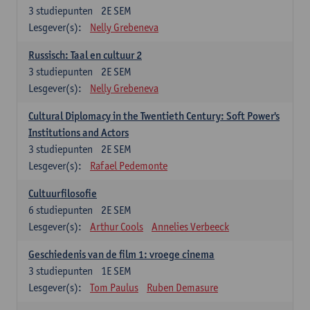
3
studiepunten
2E SEM
Lesgever(s):
Nelly Grebeneva
Russisch: Taal en cultuur 2
3
studiepunten
2E SEM
Lesgever(s):
Nelly Grebeneva
Cultural Diplomacy in the Twentieth Century: Soft Power's
Institutions and Actors
3
studiepunten
2E SEM
Lesgever(s):
Rafael Pedemonte
Cultuurfilosofie
6
studiepunten
2E SEM
Lesgever(s):
Arthur Cools
Annelies Verbeeck
Geschiedenis van de film 1: vroege cinema
3
studiepunten
1E SEM
Lesgever(s):
Tom Paulus
Ruben Demasure