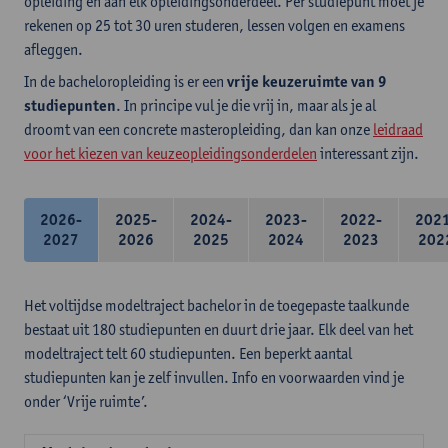
opleiding en aan elk opleidingsonderdeel. Per studiepunt moet je
rekenen op 25 tot 30 uren studeren, lessen volgen en examens
afleggen.
In de bacheloropleiding is er een
vrije keuzeruimte van 9
studiepunten
. In principe vul je die vrij in, maar als je al
droomt van een concrete masteropleiding, dan kan onze
leidraad
voor het kiezen van keuzeopleidingsonderdelen
interessant zijn.
2026-
2025-
2024-
2023-
2022-
202
2027
2026
2025
2024
2023
202
Het voltijdse modeltraject bachelor in de toegepaste taalkunde
bestaat uit 180 studiepunten en duurt drie jaar. Elk deel van het
modeltraject telt 60 studiepunten. Een beperkt aantal
studiepunten kan je zelf invullen. Info en voorwaarden vind je
onder ‘Vrije ruimte’.