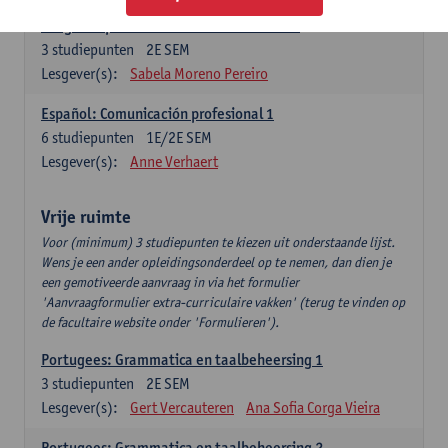
Lengua española: Destrezas intermedias
3
studiepunten
2E SEM
Lesgever(s):
Sabela Moreno Pereiro
Español: Comunicación profesional 1
6
studiepunten
1E/2E SEM
Lesgever(s):
Anne Verhaert
Vrije ruimte
Voor (minimum) 3 studiepunten te kiezen uit onderstaande lijst.
Wens je een ander opleidingsonderdeel op te nemen, dan dien je
een gemotiveerde aanvraag in via het formulier
'Aanvraagformulier extra-curriculaire vakken' (terug te vinden op
de facultaire website onder 'Formulieren').
Portugees: Grammatica en taalbeheersing 1
3
studiepunten
2E SEM
Lesgever(s):
Gert Vercauteren
Ana Sofia Corga Vieira
Portugees: Grammatica en taalbeheersing 2