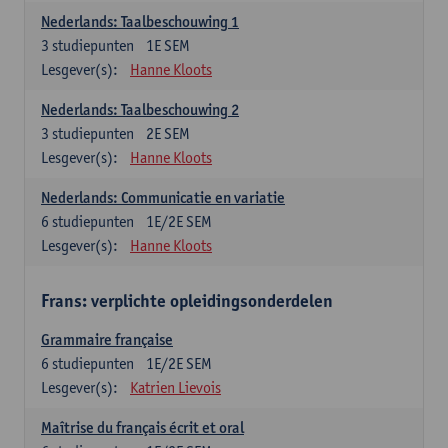
Nederlands: Taalbeschouwing 1
3
studiepunten
1E SEM
Lesgever(s):
Hanne Kloots
Nederlands: Taalbeschouwing 2
3
studiepunten
2E SEM
Lesgever(s):
Hanne Kloots
Nederlands: Communicatie en variatie
6
studiepunten
1E/2E SEM
Lesgever(s):
Hanne Kloots
Frans: verplichte opleidingsonderdelen
Grammaire française
6
studiepunten
1E/2E SEM
Lesgever(s):
Katrien Lievois
Maîtrise du français écrit et oral