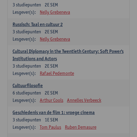
3
studiepunten
2E SEM
Lesgever(s):
Nelly Grebeneva
Russisch: Taal en cultuur 2
3
studiepunten
2E SEM
Lesgever(s):
Nelly Grebeneva
Cultural Diplomacy in the Twentieth Century: Soft Power's
Institutions and Actors
3
studiepunten
2E SEM
Lesgever(s):
Rafael Pedemonte
Cultuurfilosofie
6
studiepunten
2E SEM
Lesgever(s):
Arthur Cools
Annelies Verbeeck
Geschiedenis van de film 1: vroege cinema
3
studiepunten
1E SEM
Lesgever(s):
Tom Paulus
Ruben Demasure