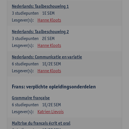
Nederlands: Taalbeschouwing 1
3
studiepunten
1E SEM
Lesgever(s):
Hanne Kloots
Nederlands: Taalbeschouwing 2
3
studiepunten
2E SEM
Lesgever(s):
Hanne Kloots
Nederlands: Communicatie en variatie
6
studiepunten
1E/2E SEM
Lesgever(s):
Hanne Kloots
Frans: verplichte opleidingsonderdelen
Grammaire française
6
studiepunten
1E/2E SEM
Lesgever(s):
Katrien Lievois
Maîtrise du français écrit et oral