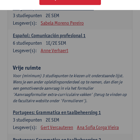
Lengua española: Destrezas intermedias
3
studiepunten
2E SEM
Lesgever(s):
Sabela Moreno Pereiro
Español: Comunicación profesional 1
6
studiepunten
1E/2E SEM
Lesgever(s):
Anne Verhaert
Vrije ruimte
Voor (minimum) 3 studiepunten te kiezen uit onderstaande lijst.
Wens je een ander opleidingsonderdeel op te nemen, dan dien je
een gemotiveerde aanvraag in via het formulier
'Aanvraagformulier extra-curriculaire vakken' (terug te vinden op
de facultaire website onder 'Formulieren').
Portugees: Grammatica en taalbeheersing 1
3
studiepunten
2E SEM
Lesgever(s):
Gert Vercauteren
Ana Sofia Corga Vieira
Portugees: Grammatica en taalbeheersing 2