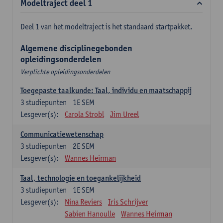
Modeltraject deel 1
Deel 1 van het modeltraject is het standaard startpakket.
Algemene disciplinegebonden
opleidingsonderdelen
Verplichte opleidingsonderdelen
Toegepaste taalkunde: Taal, individu en maatschappij
3
studiepunten
1E SEM
Lesgever(s):
Carola Strobl
Jim Ureel
Communicatiewetenschap
3
studiepunten
2E SEM
Lesgever(s):
Wannes Heirman
Taal, technologie en toegankelijkheid
3
studiepunten
1E SEM
Lesgever(s):
Nina Reviers
Iris Schrijver
Sabien Hanoulle
Wannes Heirman