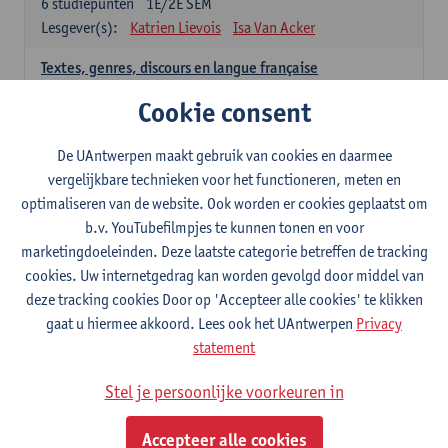
6
studiepunten
1E/2E SEM
Lesgever(s):
Katrien Lievois
Isa Van Acker
Textes, genres, discours en langue française
6
studiepunten
1E/2E SEM
Cookie consent
Lesgever(s):
Kris Peeters
De UAntwerpen maakt gebruik van cookies en daarmee
Spaans: verplichte opleidingsonderdelen
vergelijkbare technieken voor het functioneren, meten en
optimaliseren van de website. Ook worden er cookies geplaatst om
Gramática española 1
b.v. YouTubefilmpjes te kunnen tonen en voor
3
studiepunten
1E SEM
marketingdoeleinden. Deze laatste categorie betreffen de tracking
Lesgever(s):
Anne Verhaert
cookies. Uw internetgedrag kan worden gevolgd door middel van
Gramática española 2
deze tracking cookies Door op 'Accepteer alle cookies' te klikken
3
studiepunten
2E SEM
gaat u hiermee akkoord. Lees ook het UAntwerpen
Privacy
Lesgever(s):
Anne Verhaert
statement
Lengua española: Destrezas básicas
Stel je persoonlijke voorkeuren in
3
studiepunten
1E SEM
Lesgever(s):
Sabela Moreno Pereiro
Accepteer alle cookies