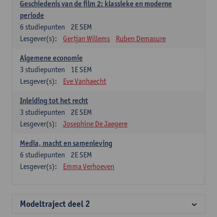
Geschiedenis van de film 2: klassieke en moderne
periode
6
studiepunten
2E SEM
Lesgever(s):
Gertjan Willems
Ruben Demasure
Algemene economie
3
studiepunten
1E SEM
Lesgever(s):
Eve Vanhaecht
Inleiding tot het recht
3
studiepunten
2E SEM
Lesgever(s):
Josephine De Jaegere
Media, macht en samenleving
6
studiepunten
2E SEM
Lesgever(s):
Emma Verhoeven
Modeltraject deel 2