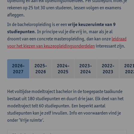
opleiding en aan elk opleidingsonderdeel. Per studiepunt moet je
rekenen op 25 tot 30 uren studeren, lessen volgen en examens
afleggen.
In de bacheloropleiding is er een
vrije keuzeruimte van 9
studiepunten
. In principe vul je die vrij in, maar als je al
droomt van een concrete masteropleiding, dan kan onze
leidraad
voor het kiezen van keuzeopleidingsonderdelen
interessant zijn.
2026-
2025-
2024-
2023-
2022-
202
2027
2026
2025
2024
2023
202
Het voltijdse modeltraject bachelor in de toegepaste taalkunde
bestaat uit 180 studiepunten en duurt drie jaar. Elk deel van het
modeltraject telt 60 studiepunten. Een beperkt aantal
studiepunten kan je zelf invullen. Info en voorwaarden vind je
onder ‘Vrije ruimte’.