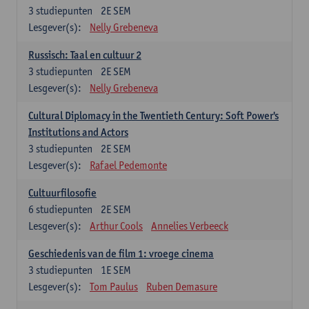
3
studiepunten
2E SEM
Lesgever(s):
Nelly Grebeneva
Russisch: Taal en cultuur 2
3
studiepunten
2E SEM
Lesgever(s):
Nelly Grebeneva
Cultural Diplomacy in the Twentieth Century: Soft Power's
Institutions and Actors
3
studiepunten
2E SEM
Lesgever(s):
Rafael Pedemonte
Cultuurfilosofie
6
studiepunten
2E SEM
Lesgever(s):
Arthur Cools
Annelies Verbeeck
Geschiedenis van de film 1: vroege cinema
3
studiepunten
1E SEM
Lesgever(s):
Tom Paulus
Ruben Demasure