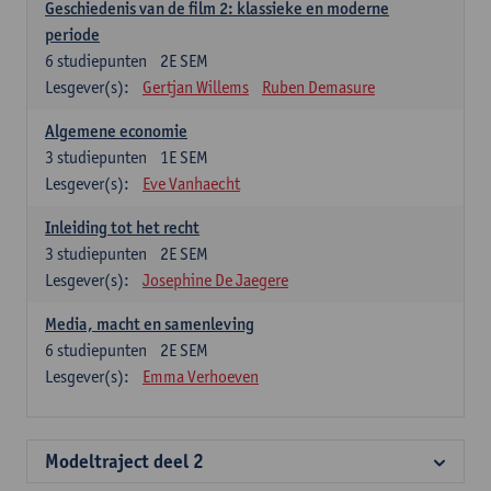
Geschiedenis van de film 2: klassieke en moderne
periode
6
studiepunten
2E SEM
Lesgever(s):
Gertjan Willems
Ruben Demasure
Algemene economie
3
studiepunten
1E SEM
Lesgever(s):
Eve Vanhaecht
Inleiding tot het recht
3
studiepunten
2E SEM
Lesgever(s):
Josephine De Jaegere
Media, macht en samenleving
6
studiepunten
2E SEM
Lesgever(s):
Emma Verhoeven
Modeltraject deel 2