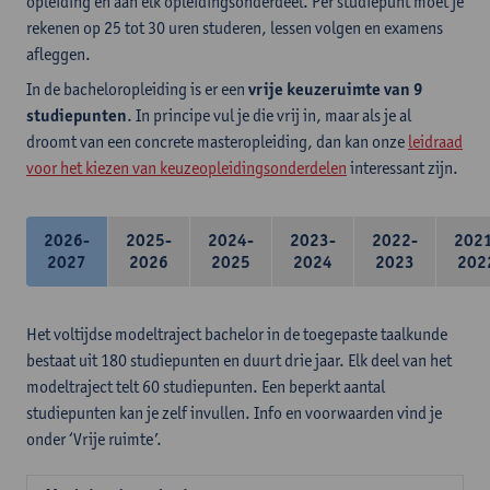
opleiding en aan elk opleidingsonderdeel. Per studiepunt moet je
rekenen op 25 tot 30 uren studeren, lessen volgen en examens
afleggen.
In de bacheloropleiding is er een
vrije keuzeruimte van 9
studiepunten
. In principe vul je die vrij in, maar als je al
droomt van een concrete masteropleiding, dan kan onze
leidraad
voor het kiezen van keuzeopleidingsonderdelen
interessant zijn.
2026-
2025-
2024-
2023-
2022-
202
2027
2026
2025
2024
2023
202
Het voltijdse modeltraject bachelor in de toegepaste taalkunde
bestaat uit 180 studiepunten en duurt drie jaar. Elk deel van het
modeltraject telt 60 studiepunten. Een beperkt aantal
studiepunten kan je zelf invullen. Info en voorwaarden vind je
onder ‘Vrije ruimte’.