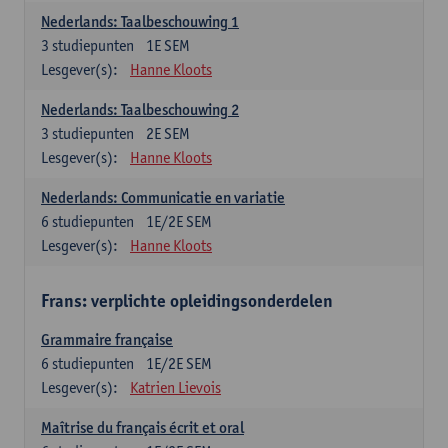
Nederlands: Taalbeschouwing 1
3
studiepunten
1E SEM
Lesgever(s):
Hanne Kloots
Nederlands: Taalbeschouwing 2
3
studiepunten
2E SEM
Lesgever(s):
Hanne Kloots
Nederlands: Communicatie en variatie
6
studiepunten
1E/2E SEM
Lesgever(s):
Hanne Kloots
Frans: verplichte opleidingsonderdelen
Grammaire française
6
studiepunten
1E/2E SEM
Lesgever(s):
Katrien Lievois
Maîtrise du français écrit et oral