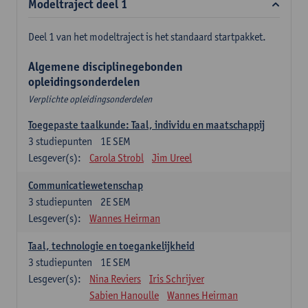
Modeltraject deel 1
Deel 1 van het modeltraject is het standaard startpakket.
Algemene disciplinegebonden
opleidingsonderdelen
Verplichte opleidingsonderdelen
Toegepaste taalkunde: Taal, individu en maatschappij
3
studiepunten
1E SEM
Lesgever(s):
Carola Strobl
Jim Ureel
Communicatiewetenschap
3
studiepunten
2E SEM
Lesgever(s):
Wannes Heirman
Taal, technologie en toegankelijkheid
3
studiepunten
1E SEM
Lesgever(s):
Nina Reviers
Iris Schrijver
Sabien Hanoulle
Wannes Heirman