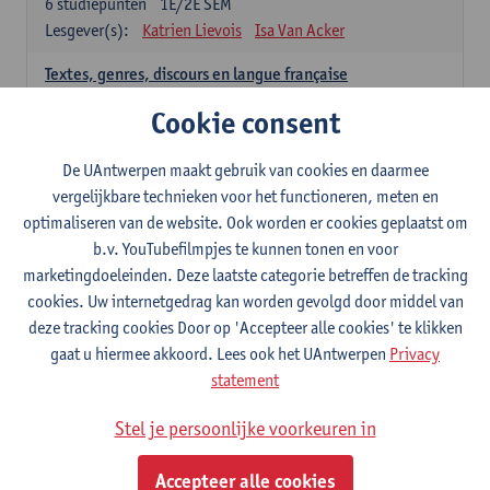
6
studiepunten
1E/2E SEM
Lesgever(s):
Katrien Lievois
Isa Van Acker
Textes, genres, discours en langue française
6
studiepunten
1E/2E SEM
Cookie consent
Lesgever(s):
Kris Peeters
De UAntwerpen maakt gebruik van cookies en daarmee
Spaans: verplichte opleidingsonderdelen
vergelijkbare technieken voor het functioneren, meten en
optimaliseren van de website. Ook worden er cookies geplaatst om
Gramática española 1
b.v. YouTubefilmpjes te kunnen tonen en voor
3
studiepunten
1E SEM
marketingdoeleinden. Deze laatste categorie betreffen de tracking
Lesgever(s):
Anne Verhaert
cookies. Uw internetgedrag kan worden gevolgd door middel van
Gramática española 2
deze tracking cookies Door op 'Accepteer alle cookies' te klikken
3
studiepunten
2E SEM
gaat u hiermee akkoord. Lees ook het UAntwerpen
Privacy
Lesgever(s):
Anne Verhaert
statement
Lengua española: Destrezas básicas
Stel je persoonlijke voorkeuren in
3
studiepunten
1E SEM
Lesgever(s):
Sabela Moreno Pereiro
Accepteer alle cookies