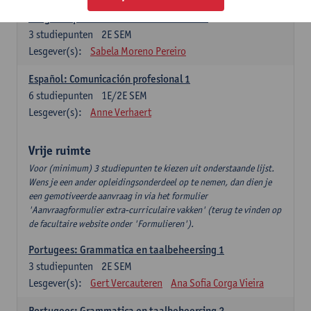
Lengua española: Destrezas intermedias
3
studiepunten
2E SEM
Lesgever(s):
Sabela Moreno Pereiro
Español: Comunicación profesional 1
6
studiepunten
1E/2E SEM
Lesgever(s):
Anne Verhaert
Vrije ruimte
Voor (minimum) 3 studiepunten te kiezen uit onderstaande lijst.
Wens je een ander opleidingsonderdeel op te nemen, dan dien je
een gemotiveerde aanvraag in via het formulier
'Aanvraagformulier extra-curriculaire vakken' (terug te vinden op
de facultaire website onder 'Formulieren').
Portugees: Grammatica en taalbeheersing 1
3
studiepunten
2E SEM
Lesgever(s):
Gert Vercauteren
Ana Sofia Corga Vieira
Portugees: Grammatica en taalbeheersing 2