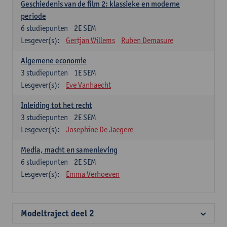
Geschiedenis van de film 2: klassieke en moderne
periode
6
studiepunten
2E SEM
Lesgever(s):
Gertjan Willems
Ruben Demasure
Algemene economie
3
studiepunten
1E SEM
Lesgever(s):
Eve Vanhaecht
Inleiding tot het recht
3
studiepunten
2E SEM
Lesgever(s):
Josephine De Jaegere
Media, macht en samenleving
6
studiepunten
2E SEM
Lesgever(s):
Emma Verhoeven
Modeltraject deel 2