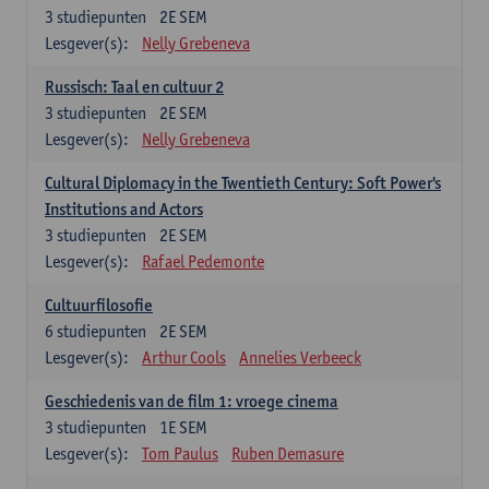
3
studiepunten
2E SEM
Lesgever(s):
Nelly Grebeneva
Russisch: Taal en cultuur 2
3
studiepunten
2E SEM
Lesgever(s):
Nelly Grebeneva
Cultural Diplomacy in the Twentieth Century: Soft Power's
Institutions and Actors
3
studiepunten
2E SEM
Lesgever(s):
Rafael Pedemonte
Cultuurfilosofie
6
studiepunten
2E SEM
Lesgever(s):
Arthur Cools
Annelies Verbeeck
Geschiedenis van de film 1: vroege cinema
3
studiepunten
1E SEM
Lesgever(s):
Tom Paulus
Ruben Demasure