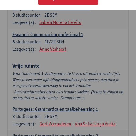
Lengua española: Destrezas intermedias
3
studiepunten
2E SEM
Lesgever(s):
Sabela Moreno Pereiro
Español: Comunicación profesional 1
6
studiepunten
1E/2E SEM
Lesgever(s):
Anne Verhaert
Vrije ruimte
Voor (minimum) 3 studiepunten te kiezen uit onderstaande lijst.
Wens je een ander opleidingsonderdeel op te nemen, dan dien je
een gemotiveerde aanvraag in via het formulier
'Aanvraagformulier extra-curriculaire vakken' (terug te vinden op
de facultaire website onder 'Formulieren').
Portugees: Grammatica en taalbeheersing 1
3
studiepunten
2E SEM
Lesgever(s):
Gert Vercauteren
Ana Sofia Corga Vieira
Portugees: Grammatica en taalbeheersing 2