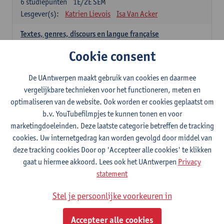
6
studiepunten
1E/2E SEM
Lesgever(s):
Katrien Lievois
Isa Van Acker
Textes, genres, discours en langue française
6
studiepunten
1E/2E SEM
Cookie consent
Lesgever(s):
Kris Peeters
De UAntwerpen maakt gebruik van cookies en daarmee
Spaans: verplichte opleidingsonderdelen
vergelijkbare technieken voor het functioneren, meten en
optimaliseren van de website. Ook worden er cookies geplaatst om
Gramática española 1
b.v. YouTubefilmpjes te kunnen tonen en voor
3
studiepunten
1E SEM
marketingdoeleinden. Deze laatste categorie betreffen de tracking
Lesgever(s):
Anne Verhaert
cookies. Uw internetgedrag kan worden gevolgd door middel van
Gramática española 2
deze tracking cookies Door op 'Accepteer alle cookies' te klikken
3
studiepunten
2E SEM
gaat u hiermee akkoord. Lees ook het UAntwerpen
Privacy
Lesgever(s):
Anne Verhaert
statement
Lengua española: Destrezas básicas
Stel je persoonlijke voorkeuren in
3
studiepunten
1E SEM
Lesgever(s):
Sabela Moreno Pereiro
Accepteer alle cookies