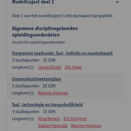
Modeltraject deel 1
Deel 1 van het modeltraject is het standaard startpakket.
Algemene disciplinegebonden
opleidingsonderdelen
Verplichte opleidingsonderdelen
Toegepaste taalkunde: Taal, individu en maatschappij
3
studiepunten
1E SEM
Lesgever(s):
Carola Strobl
Jim Ureel
Communicatiewetenschap
3
studiepunten
2E SEM
Lesgever(s):
Wannes Heirman
Taal, technologie en toegankelijkheid
3
studiepunten
1E SEM
Lesgever(s):
Nina Reviers
Iris Schrijver
Sabien Hanoulle
Wannes Heirman