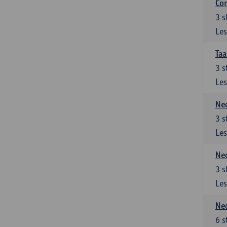
Co
3
s
Les
Taa
3
s
Les
Ned
3
s
Les
Ned
3
s
Les
Ned
6
s