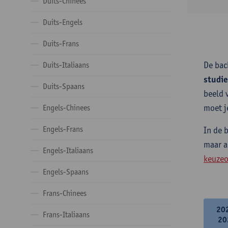
Duits-Chinees
Duits-Engels
Duits-Frans
De bac
Duits-Italiaans
studi
Duits-Spaans
beeld 
moet j
Engels-Chinees
Engels-Frans
In de 
maar a
Engels-Italiaans
keuzeo
Engels-Spaans
Frans-Chinees
20
Frans-Italiaans
20