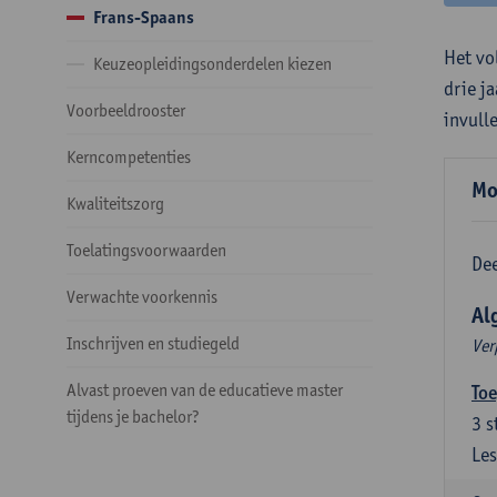
Frans-Spaans
Het vo
Keuzeopleidingsonderdelen kiezen
drie j
Voorbeeldrooster
invull
Kerncompetenties
Mo
Kwaliteitszorg
Toelatingsvoorwaarden
Dee
Verwachte voorkennis
Al
Inschrijven en studiegeld
Ver
Alvast proeven van de educatieve master
Toe
tijdens je bachelor?
3
s
Les