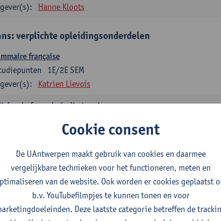
gever(s):
Hanne Kloots
ans: verplichte opleidingsonderdelen
mmaire française
tudiepunten
1E/2E SEM
gever(s):
Katrien Lievois
trise du français écrit et oral
tudiepunten
1E/2E SEM
Cookie consent
gever(s):
Katrien Lievois
Isa Van Acker
De UAntwerpen maakt gebruik van cookies en daarmee
tes, genres, discours en langue française
vergelijkbare technieken voor het functioneren, meten en
tudiepunten
1E/2E SEM
ptimaliseren van de website. Ook worden er cookies geplaatst 
gever(s):
Kris Peeters
b.v. YouTubefilmpjes te kunnen tonen en voor
arketingdoeleinden. Deze laatste categorie betreffen de tracki
aans: verplichte opleidingsonderdelen