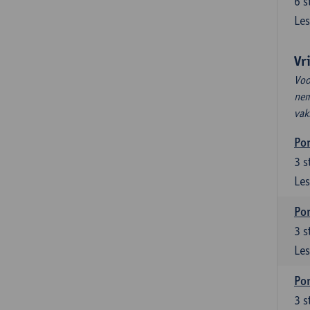
6
s
Les
Vr
Voo
nem
vak
Por
3
s
Les
Por
3
s
Les
Por
3
s