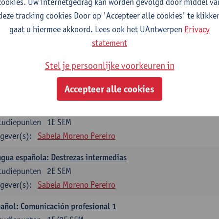
cookies. Uw internetgedrag kan worden gevolgd door middel va
mática española 1
deze tracking cookies Door op 'Accepteer alle cookies' te klikke
tudiepunten
1E SEM
gaat u hiermee akkoord. Lees ook het UAntwerpen
Privacy
gever(s):
Anne Verhaert
statement
mática española 2
Stel je persoonlijke voorkeuren in
tudiepunten
2E SEM
gever(s):
Anne Verhaert
Accepteer alle cookies
gua española: Destrezas básicas
tudiepunten
1E SEM
gever(s):
Sabela Moreno Pereiro
gua española: Destrezas intermedias
tudiepunten
2E SEM
gever(s):
Sabela Moreno Pereiro
añol: Comunicación profesional 1