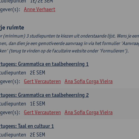
tudiepunten
1E/2E SEM
gever(s):
Anne Verhaert
ije ruimte
r (minimum) 3 studiepunten te kiezen uit onderstaande lijst. Wens je ee
en, dan dien je een gemotiveerde aanvraag in via het formulier 'Aanvraag
ken' (terug te vinden op de facultaire website onder 'Formulieren').
tugees: Grammatica en taalbeheersing 1
tudiepunten
2E SEM
gever(s):
Gert Vercauteren
Ana Sofia Corga Vieira
tugees: Grammatica en taalbeheersing 2
tudiepunten
1E SEM
gever(s):
Gert Vercauteren
Ana Sofia Corga Vieira
tugees: Taal en cultuur 1
tudiepunten
2E SEM