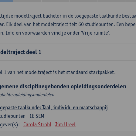
ltijdse modeltraject bachelor in de toegepaste taalkunde besta
aar. Elk deel van het modeltraject telt 60 studiepunten. Een bepe
en. Info en voorwaarden vind je onder ‘Vrije ruimte’.
deltraject deel 1
l 1 van het modeltraject is het standaard startpakket.
gemene disciplinegebonden opleidingsonderdelen
plichte opleidingsonderdelen
gepaste taalkunde: Taal, individu en maatschappij
tudiepunten
1E SEM
gever(s):
Carola Strobl
Jim Ureel