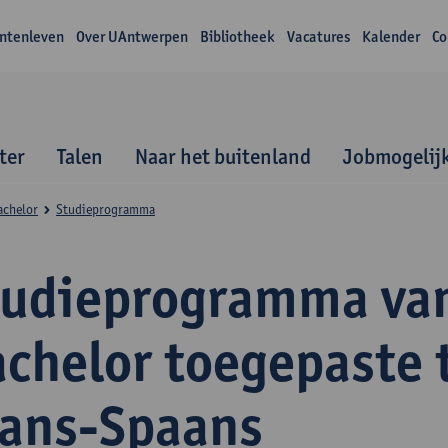
ntenleven
Over UAntwerpen
Bibliotheek
Vacatures
Kalender
Co
ter
Talen
Naar het buitenland
Jobmogelij
achelor
Studieprogramma
tudieprogramma va
achelor toegepaste 
rans-Spaans