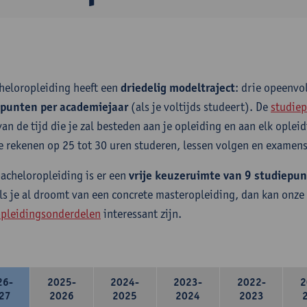
heloropleiding heeft een
driedelig modeltraject
: drie opeenv
epunten per academiejaar
(als je voltijds studeert). De
studiep
van de tijd die je zal besteden aan je opleiding en aan elk ople
e rekenen op 25 tot 30 uren studeren, lessen volgen en examens
bacheloropleiding is er een
vrije keuzeruimte van 9 studiepu
ls je al droomt van een concrete masteropleiding, dan kan onze
pleidingsonderdelen
interessant zijn.
26-
2025-
2024-
2023-
2022-
2
27
2026
2025
2024
2023