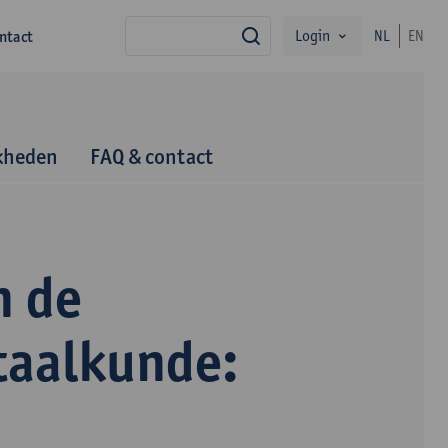
Login
ntact
NL
EN
zoek
kheden
FAQ & contact
n de
taalkunde: