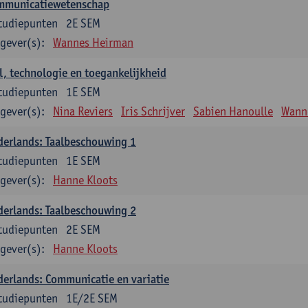
mmunicatiewetenschap
tudiepunten
2E SEM
gever(s):
Wannes Heirman
l, technologie en toegankelijkheid
tudiepunten
1E SEM
gever(s):
Nina Reviers
Iris Schrijver
Sabien Hanoulle
Wann
erlands: Taalbeschouwing 1
tudiepunten
1E SEM
gever(s):
Hanne Kloots
erlands: Taalbeschouwing 2
tudiepunten
2E SEM
gever(s):
Hanne Kloots
erlands: Communicatie en variatie
tudiepunten
1E/2E SEM