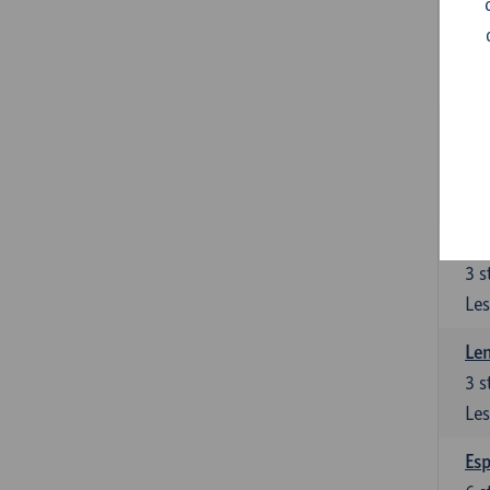
Gra
3
s
Les
Gra
3
s
Les
Len
3
s
Les
Len
3
s
Les
Esp