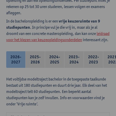
opleiding en aan elk opleidingsonderdeel. Per studiepunt moet je
rekenen op 25 tot 30 uren studeren, lessen volgen en examens
afleggen.
In de bacheloropleiding is er een
vrije keuzeruimte van 9
studiepunten
. In principe vul je die vrij in, maar als je al
droomt van een concrete masteropleiding, dan kan onze
leidraad
voor het kiezen van keuzeopleidingsonderdelen
interessant zijn.
2026-
2025-
2024-
2023-
2022-
202
2027
2026
2025
2024
2023
202
Het voltijdse modeltraject bachelor in de toegepaste taalkunde
bestaat uit 180 studiepunten en duurt drie jaar. Elk deel van het
modeltraject telt 60 studiepunten. Een beperkt aantal
studiepunten kan je zelf invullen. Info en voorwaarden vind je
onder ‘Vrije ruimte’.