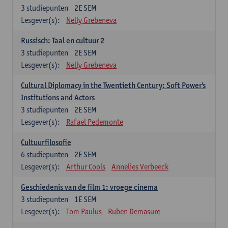
3
studiepunten
2E SEM
Lesgever(s):
Nelly Grebeneva
Russisch: Taal en cultuur 2
3
studiepunten
2E SEM
Lesgever(s):
Nelly Grebeneva
Cultural Diplomacy in the Twentieth Century: Soft Power's
Institutions and Actors
3
studiepunten
2E SEM
Lesgever(s):
Rafael Pedemonte
Cultuurfilosofie
6
studiepunten
2E SEM
Lesgever(s):
Arthur Cools
Annelies Verbeeck
Geschiedenis van de film 1: vroege cinema
3
studiepunten
1E SEM
Lesgever(s):
Tom Paulus
Ruben Demasure