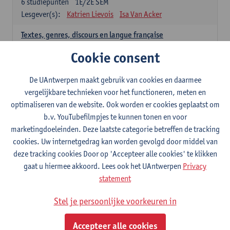
6
studiepunten
1E/2E SEM
Lesgever(s):
Katrien Lievois
Isa Van Acker
Textes, genres, discours en langue française
6
studiepunten
1E/2E SEM
Cookie consent
Lesgever(s):
Kris Peeters
De UAntwerpen maakt gebruik van cookies en daarmee
Spaans: verplichte opleidingsonderdelen
vergelijkbare technieken voor het functioneren, meten en
optimaliseren van de website. Ook worden er cookies geplaatst om
Gramática española 1
b.v. YouTubefilmpjes te kunnen tonen en voor
3
studiepunten
1E SEM
marketingdoeleinden. Deze laatste categorie betreffen de tracking
Lesgever(s):
Anne Verhaert
cookies. Uw internetgedrag kan worden gevolgd door middel van
Gramática española 2
deze tracking cookies Door op 'Accepteer alle cookies' te klikken
3
studiepunten
2E SEM
gaat u hiermee akkoord. Lees ook het UAntwerpen
Privacy
Lesgever(s):
Anne Verhaert
statement
Lengua española: Destrezas básicas
Stel je persoonlijke voorkeuren in
3
studiepunten
1E SEM
Lesgever(s):
Sabela Moreno Pereiro
Accepteer alle cookies