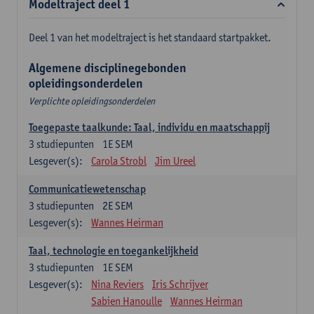
Modeltraject deel 1
Deel 1 van het modeltraject is het standaard startpakket.
Algemene disciplinegebonden
opleidingsonderdelen
Verplichte opleidingsonderdelen
Toegepaste taalkunde: Taal, individu en maatschappij
3
studiepunten
1E SEM
Lesgever(s):
Carola Strobl
Jim Ureel
Communicatiewetenschap
3
studiepunten
2E SEM
Lesgever(s):
Wannes Heirman
Taal, technologie en toegankelijkheid
3
studiepunten
1E SEM
Lesgever(s):
Nina Reviers
Iris Schrijver
Sabien Hanoulle
Wannes Heirman