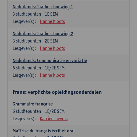
Nederlands: Taalbeschouwing 1
3
studiepunten
1E SEM
Lesgever(s):
Hanne Kloots
Nederlands: Taalbeschouwing 2
3
studiepunten
2E SEM
Lesgever(s):
Hanne Kloots
Nederlands: Communicatie en variatie
6
studiepunten
1E/2E SEM
Lesgever(s):
Hanne Kloots
Frans: verplichte opleidingsonderdelen
Grammaire française
6
studiepunten
1E/2E SEM
Lesgever(s):
Katrien Lievois
Maîtrise du français écrit et oral