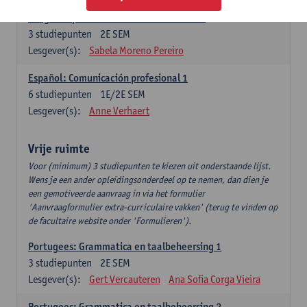
Lengua española: Destrezas intermedias
3
studiepunten
2E SEM
Lesgever(s):
Sabela Moreno Pereiro
Español: Comunicación profesional 1
6
studiepunten
1E/2E SEM
Lesgever(s):
Anne Verhaert
Vrije ruimte
Voor (minimum) 3 studiepunten te kiezen uit onderstaande lijst.
Wens je een ander opleidingsonderdeel op te nemen, dan dien je
een gemotiveerde aanvraag in via het formulier
'Aanvraagformulier extra-curriculaire vakken' (terug te vinden op
de facultaire website onder 'Formulieren').
Portugees: Grammatica en taalbeheersing 1
3
studiepunten
2E SEM
Lesgever(s):
Gert Vercauteren
Ana Sofia Corga Vieira
Portugees: Grammatica en taalbeheersing 2