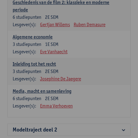
Geschiedenis van de film 2: klassieke en moderne
periode
6
studiepunten
2E SEM
Lesgever(s):
Gertjan Willems
Ruben Demasure
Algemene economie
3
studiepunten
1E SEM
Lesgever(s):
Eve Vanhaecht
Inleiding tot het recht
3
studiepunten
2E SEM
Lesgever(s):
Josephine De Jaegere
Media, macht en samenleving
6
studiepunten
2E SEM
Lesgever(s):
Emma Verhoeven
Modeltraject deel 2