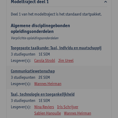
Modeltraject deel 1
Deel 1 van het modeltraject is het standaard startpakket.
Algemene disciplinegebonden
opleidingsonderdelen
Verplichte opleidingsonderdelen
Toegepaste taalkunde: Taal, individu en maatschappij
3
studiepunten
1E SEM
Lesgever(s):
Carola Strobl
Jim Ureel
Communicatiewetenschap
3
studiepunten
2E SEM
Lesgever(s):
Wannes Heirman
Taal, technologie en toegankelijkheid
3
studiepunten
1E SEM
Lesgever(s):
Nina Reviers
Iris Schrijver
Sabien Hanoulle
Wannes Heirman