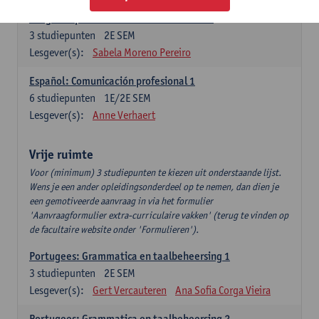
Lengua española: Destrezas intermedias
3
studiepunten
2E SEM
Lesgever(s):
Sabela Moreno Pereiro
Español: Comunicación profesional 1
6
studiepunten
1E/2E SEM
Lesgever(s):
Anne Verhaert
Vrije ruimte
Voor (minimum) 3 studiepunten te kiezen uit onderstaande lijst.
Wens je een ander opleidingsonderdeel op te nemen, dan dien je
een gemotiveerde aanvraag in via het formulier
'Aanvraagformulier extra-curriculaire vakken' (terug te vinden op
de facultaire website onder 'Formulieren').
Portugees: Grammatica en taalbeheersing 1
3
studiepunten
2E SEM
Lesgever(s):
Gert Vercauteren
Ana Sofia Corga Vieira
Portugees: Grammatica en taalbeheersing 2