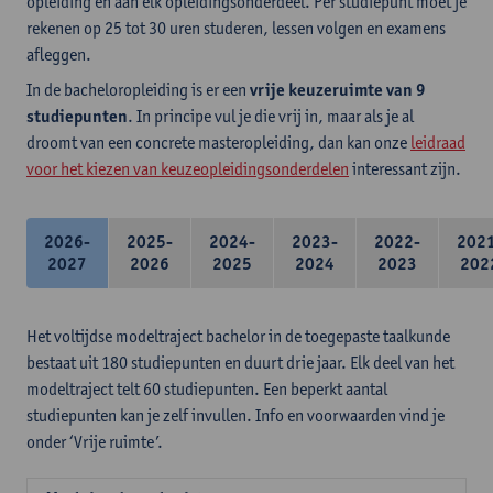
opleiding en aan elk opleidingsonderdeel. Per studiepunt moet je
rekenen op 25 tot 30 uren studeren, lessen volgen en examens
afleggen.
In de bacheloropleiding is er een
vrije keuzeruimte van 9
studiepunten
. In principe vul je die vrij in, maar als je al
droomt van een concrete masteropleiding, dan kan onze
leidraad
voor het kiezen van keuzeopleidingsonderdelen
interessant zijn.
2026-
2025-
2024-
2023-
2022-
202
2027
2026
2025
2024
2023
202
Het voltijdse modeltraject bachelor in de toegepaste taalkunde
bestaat uit 180 studiepunten en duurt drie jaar. Elk deel van het
modeltraject telt 60 studiepunten. Een beperkt aantal
studiepunten kan je zelf invullen. Info en voorwaarden vind je
onder ‘Vrije ruimte’.