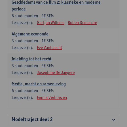
Geschiedenis van de film 2: klassieke en moderne
periode
6
studiepunten
2E SEM
Lesgever(s):
Gertjan Willems
Ruben Demasure
Algemene economie
3
studiepunten
1E SEM
Lesgever(s):
Eve Vanhaecht
Inleiding tot het recht
3
studiepunten
2E SEM
Lesgever(s):
Josephine De Jaegere
Media, macht en samenleving
6
studiepunten
2E SEM
Lesgever(s):
Emma Verhoeven
Modeltraject deel 2