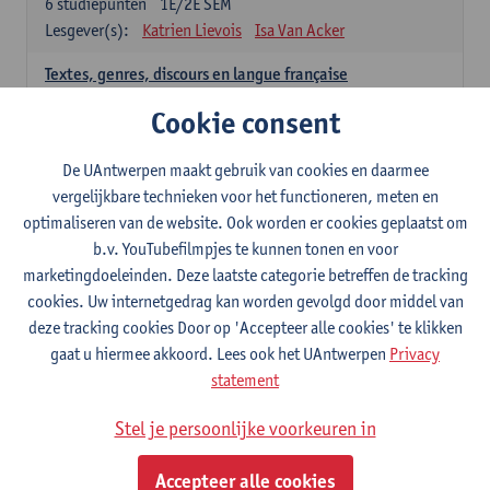
6
studiepunten
1E/2E SEM
Lesgever(s):
Katrien Lievois
Isa Van Acker
Textes, genres, discours en langue française
6
studiepunten
1E/2E SEM
Cookie consent
Lesgever(s):
Kris Peeters
De UAntwerpen maakt gebruik van cookies en daarmee
Spaans: verplichte opleidingsonderdelen
vergelijkbare technieken voor het functioneren, meten en
optimaliseren van de website. Ook worden er cookies geplaatst om
Gramática española 1
b.v. YouTubefilmpjes te kunnen tonen en voor
3
studiepunten
1E SEM
marketingdoeleinden. Deze laatste categorie betreffen de tracking
Lesgever(s):
Anne Verhaert
cookies. Uw internetgedrag kan worden gevolgd door middel van
Gramática española 2
deze tracking cookies Door op 'Accepteer alle cookies' te klikken
3
studiepunten
2E SEM
gaat u hiermee akkoord. Lees ook het UAntwerpen
Privacy
Lesgever(s):
Anne Verhaert
statement
Lengua española: Destrezas básicas
Stel je persoonlijke voorkeuren in
3
studiepunten
1E SEM
Lesgever(s):
Sabela Moreno Pereiro
Accepteer alle cookies