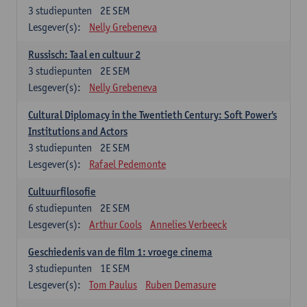
3
studiepunten
2E SEM
Lesgever(s):
Nelly Grebeneva
Russisch: Taal en cultuur 2
3
studiepunten
2E SEM
Lesgever(s):
Nelly Grebeneva
Cultural Diplomacy in the Twentieth Century: Soft Power's
Institutions and Actors
3
studiepunten
2E SEM
Lesgever(s):
Rafael Pedemonte
Cultuurfilosofie
6
studiepunten
2E SEM
Lesgever(s):
Arthur Cools
Annelies Verbeeck
Geschiedenis van de film 1: vroege cinema
3
studiepunten
1E SEM
Lesgever(s):
Tom Paulus
Ruben Demasure