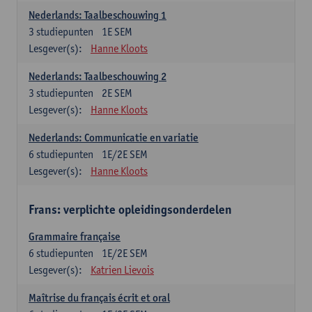
Nederlands: Taalbeschouwing 1
3
studiepunten
1E SEM
Lesgever(s):
Hanne Kloots
Nederlands: Taalbeschouwing 2
3
studiepunten
2E SEM
Lesgever(s):
Hanne Kloots
Nederlands: Communicatie en variatie
6
studiepunten
1E/2E SEM
Lesgever(s):
Hanne Kloots
Frans: verplichte opleidingsonderdelen
Grammaire française
6
studiepunten
1E/2E SEM
Lesgever(s):
Katrien Lievois
Maîtrise du français écrit et oral