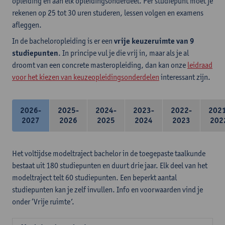
opleiding en aan elk opleidingsonderdeel. Per studiepunt moet je
rekenen op 25 tot 30 uren studeren, lessen volgen en examens
afleggen.
In de bacheloropleiding is er een
vrije keuzeruimte van 9
studiepunten
. In principe vul je die vrij in, maar als je al
droomt van een concrete masteropleiding, dan kan onze
leidraad
voor het kiezen van keuzeopleidingsonderdelen
interessant zijn.
2026-
2025-
2024-
2023-
2022-
202
2027
2026
2025
2024
2023
202
Het voltijdse modeltraject bachelor in de toegepaste taalkunde
bestaat uit 180 studiepunten en duurt drie jaar. Elk deel van het
modeltraject telt 60 studiepunten. Een beperkt aantal
studiepunten kan je zelf invullen. Info en voorwaarden vind je
onder ‘Vrije ruimte’.