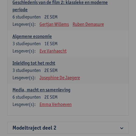
Geschiedenis van de film 2: klassieke en moderne
periode
6
studiepunten
2E SEM
Lesgever(s):
Gertjan Willems
Ruben Demasure
Algemene economie
3
studiepunten
1E SEM
Lesgever(s):
Eve Vanhaecht
Inleiding tot het recht
3
studiepunten
2E SEM
Lesgever(s):
Josephine De Jaegere
Media, macht en samenleving
6
studiepunten
2E SEM
Lesgever(s):
Emma Verhoeven
Modeltraject deel 2