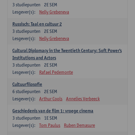
3
studiepunten
2E SEM
Lesgever(s):
Nelly Grebeneva
Russisch: Taal en cultuur 2
3
studiepunten
2E SEM
Lesgever(s):
Nelly Grebeneva
Cultural Diplomacy in the Twentieth Century: Soft Power's
Institutions and Actors
3
studiepunten
2E SEM
Lesgever(s):
Rafael Pedemonte
Cultuurfilosofie
6
studiepunten
2E SEM
Lesgever(s):
Arthur Cools
Annelies Verbeeck
Geschiedenis van de film 1: vroege cinema
3
studiepunten
1E SEM
Lesgever(s):
Tom Paulus
Ruben Demasure