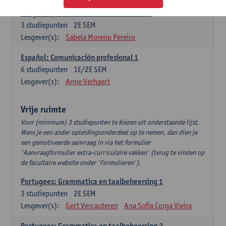
Lengua española: Destrezas intermedias
3
studiepunten
2E SEM
Lesgever(s):
Sabela Moreno Pereiro
Español: Comunicación profesional 1
6
studiepunten
1E/2E SEM
Lesgever(s):
Anne Verhaert
Vrije ruimte
Voor (minimum) 3 studiepunten te kiezen uit onderstaande lijst.
Wens je een ander opleidingsonderdeel op te nemen, dan dien je
een gemotiveerde aanvraag in via het formulier
'Aanvraagformulier extra-curriculaire vakken' (terug te vinden op
de facultaire website onder 'Formulieren').
Portugees: Grammatica en taalbeheersing 1
3
studiepunten
2E SEM
Lesgever(s):
Gert Vercauteren
Ana Sofia Corga Vieira
Portugees: Grammatica en taalbeheersing 2