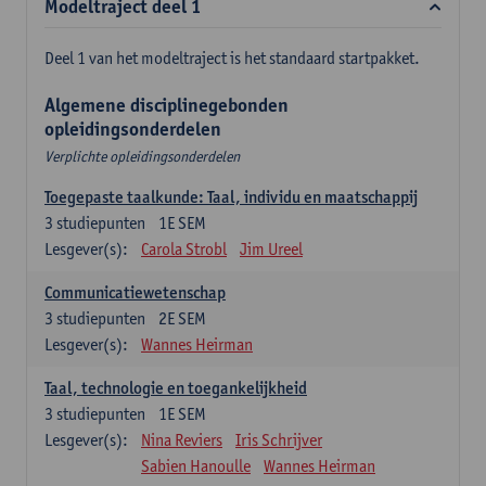
Modeltraject deel 1
Deel 1 van het modeltraject is het standaard startpakket.
Algemene disciplinegebonden
opleidingsonderdelen
Verplichte opleidingsonderdelen
Toegepaste taalkunde: Taal, individu en maatschappij
3
studiepunten
1E SEM
Lesgever(s):
Carola Strobl
Jim Ureel
Communicatiewetenschap
3
studiepunten
2E SEM
Lesgever(s):
Wannes Heirman
Taal, technologie en toegankelijkheid
3
studiepunten
1E SEM
Lesgever(s):
Nina Reviers
Iris Schrijver
Sabien Hanoulle
Wannes Heirman