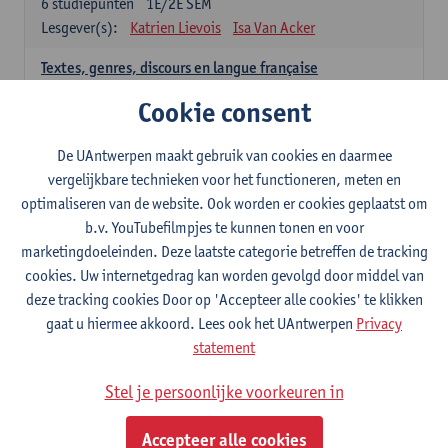
6
studiepunten
1E/2E SEM
Lesgever(s):
Katrien Lievois
Isa Van Acker
Textes, genres, discours en langue française
6
studiepunten
1E/2E SEM
Cookie consent
Lesgever(s):
Kris Peeters
De UAntwerpen maakt gebruik van cookies en daarmee
Spaans: verplichte opleidingsonderdelen
vergelijkbare technieken voor het functioneren, meten en
optimaliseren van de website. Ook worden er cookies geplaatst om
Gramática española 1
b.v. YouTubefilmpjes te kunnen tonen en voor
3
studiepunten
1E SEM
marketingdoeleinden. Deze laatste categorie betreffen de tracking
Lesgever(s):
Anne Verhaert
cookies. Uw internetgedrag kan worden gevolgd door middel van
Gramática española 2
deze tracking cookies Door op 'Accepteer alle cookies' te klikken
3
studiepunten
2E SEM
gaat u hiermee akkoord. Lees ook het UAntwerpen
Privacy
Lesgever(s):
Anne Verhaert
statement
Lengua española: Destrezas básicas
Stel je persoonlijke voorkeuren in
3
studiepunten
1E SEM
Lesgever(s):
Sabela Moreno Pereiro
Accepteer alle cookies