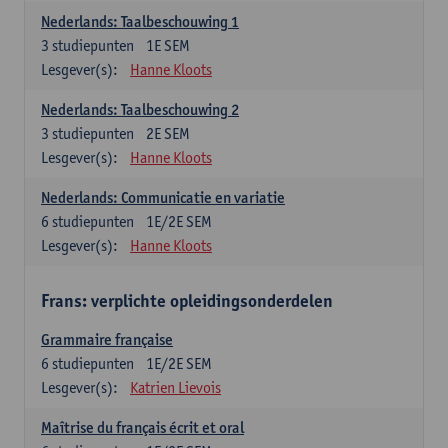
Nederlands: Taalbeschouwing 1
3
studiepunten
1E SEM
Lesgever(s):
Hanne Kloots
Nederlands: Taalbeschouwing 2
3
studiepunten
2E SEM
Lesgever(s):
Hanne Kloots
Nederlands: Communicatie en variatie
6
studiepunten
1E/2E SEM
Lesgever(s):
Hanne Kloots
Frans: verplichte opleidingsonderdelen
Grammaire française
6
studiepunten
1E/2E SEM
Lesgever(s):
Katrien Lievois
Maîtrise du français écrit et oral