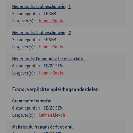
Nederlands: Taalbeschouwing 1
3
studiepunten
1E SEM
Lesgever(s):
Hanne Kloots
Nederlands: Taalbeschouwing 2
3
studiepunten
2E SEM
Lesgever(s):
Hanne Kloots
Nederlands: Communicatie en variatie
6
studiepunten
1E/2E SEM
Lesgever(s):
Hanne Kloots
Frans: verplichte opleidingsonderdelen
Grammaire française
6
studiepunten
1E/2E SEM
Lesgever(s):
Katrien Lievois
Maîtrise du français écrit et oral