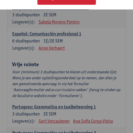
Lengua española: Destrezas intermedias
3
studiepunten
2E SEM
Lesgever(s):
Sabela Moreno Pereiro
Español: Comunicación profesional 1
6
studiepunten
1E/2E SEM
Lesgever(s):
Anne Verhaert
Vrije ruimte
Voor (minimum) 3 studiepunten te kiezen uit onderstaande lijst.
Wens je een ander opleidingsonderdeel op te nemen, dan dien je
een gemotiveerde aanvraag in via het formulier
'Aanvraagformulier extra-curriculaire vakken' (terug te vinden op
de facultaire website onder 'Formulieren').
Portugees: Grammatica en taalbeheersing 1
3
studiepunten
2E SEM
Lesgever(s):
Gert Vercauteren
Ana Sofia Corga Vieira
Portugees: Grammatica en taalbeheersing 2