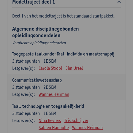
Modeltraject deel 1
Deel 1 van het modeltraject is het standaard startpakket.
Algemene disciplinegebonden
opleidingsonderdelen
Verplichte opleidingsonderdelen
Toegepaste taalkunde: Taal, individu en maatschappij
3
studiepunten
1E SEM
Lesgever(s):
Carola Strobl
Jim Ureel
Communicatiewetenschap
3
studiepunten
2E SEM
Lesgever(s):
Wannes Heirman
Taal, technologie en toegankelijkheid
3
studiepunten
1E SEM
Lesgever(s):
Nina Reviers
Iris Schrijver
Sabien Hanoulle
Wannes Heirman