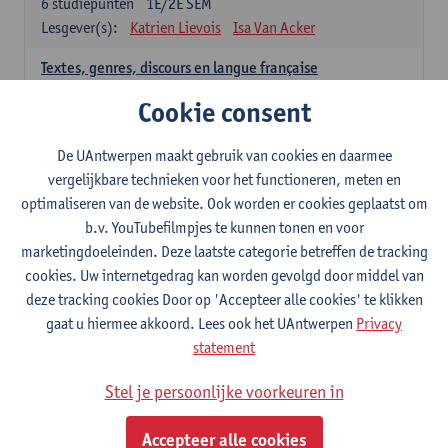
6
studiepunten
1E/2E SEM
Lesgever(s):
Katrien Lievois
Isa Van Acker
Textes, genres, discours en langue française
6
studiepunten
1E/2E SEM
Cookie consent
Lesgever(s):
Kris Peeters
De UAntwerpen maakt gebruik van cookies en daarmee
Spaans: verplichte opleidingsonderdelen
vergelijkbare technieken voor het functioneren, meten en
optimaliseren van de website. Ook worden er cookies geplaatst om
Gramática española 1
b.v. YouTubefilmpjes te kunnen tonen en voor
3
studiepunten
1E SEM
marketingdoeleinden. Deze laatste categorie betreffen de tracking
Lesgever(s):
Anne Verhaert
cookies. Uw internetgedrag kan worden gevolgd door middel van
Gramática española 2
deze tracking cookies Door op 'Accepteer alle cookies' te klikken
3
studiepunten
2E SEM
gaat u hiermee akkoord. Lees ook het UAntwerpen
Privacy
Lesgever(s):
Anne Verhaert
statement
Lengua española: Destrezas básicas
Stel je persoonlijke voorkeuren in
3
studiepunten
1E SEM
Lesgever(s):
Sabela Moreno Pereiro
Accepteer alle cookies