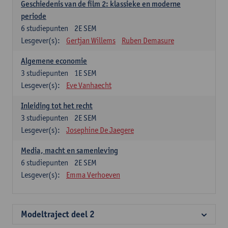
Geschiedenis van de film 2: klassieke en moderne
periode
6
studiepunten
2E SEM
Lesgever(s):
Gertjan Willems
Ruben Demasure
Algemene economie
3
studiepunten
1E SEM
Lesgever(s):
Eve Vanhaecht
Inleiding tot het recht
3
studiepunten
2E SEM
Lesgever(s):
Josephine De Jaegere
Media, macht en samenleving
6
studiepunten
2E SEM
Lesgever(s):
Emma Verhoeven
Modeltraject deel 2