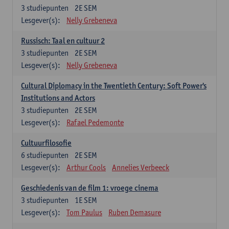
3
studiepunten
2E SEM
Lesgever(s):
Nelly Grebeneva
Russisch: Taal en cultuur 2
3
studiepunten
2E SEM
Lesgever(s):
Nelly Grebeneva
Cultural Diplomacy in the Twentieth Century: Soft Power's
Institutions and Actors
3
studiepunten
2E SEM
Lesgever(s):
Rafael Pedemonte
Cultuurfilosofie
6
studiepunten
2E SEM
Lesgever(s):
Arthur Cools
Annelies Verbeeck
Geschiedenis van de film 1: vroege cinema
3
studiepunten
1E SEM
Lesgever(s):
Tom Paulus
Ruben Demasure