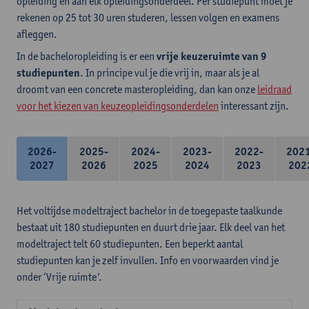
opleiding en aan elk opleidingsonderdeel. Per studiepunt moet je
rekenen op 25 tot 30 uren studeren, lessen volgen en examens
afleggen.
In de bacheloropleiding is er een
vrije keuzeruimte van 9
studiepunten
. In principe vul je die vrij in, maar als je al
droomt van een concrete masteropleiding, dan kan onze
leidraad
voor het kiezen van keuzeopleidingsonderdelen
interessant zijn.
2026-
2025-
2024-
2023-
2022-
202
2027
2026
2025
2024
2023
202
Het voltijdse modeltraject bachelor in de toegepaste taalkunde
bestaat uit 180 studiepunten en duurt drie jaar. Elk deel van het
modeltraject telt 60 studiepunten. Een beperkt aantal
studiepunten kan je zelf invullen. Info en voorwaarden vind je
onder ‘Vrije ruimte’.