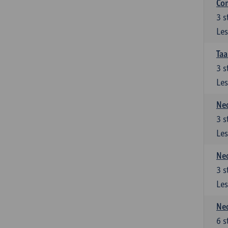
Co
3
s
Les
Taa
3
s
Les
Ned
3
s
Les
Ned
3
s
Les
Ned
6
s