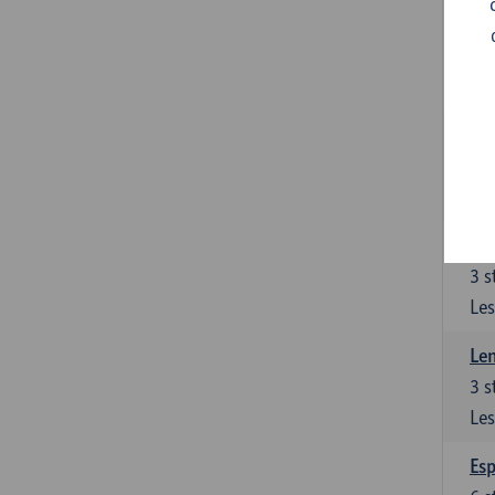
Gra
3
s
Les
Gra
3
s
Les
Len
3
s
Les
Len
3
s
Les
Esp