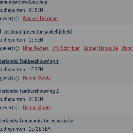
mmunicatiewetenschap
tudiepunten
2E SEM
gever(s):
Wannes Heirman
l, technologie en toegankelijkheid
tudiepunten
1E SEM
gever(s):
Nina Reviers
Iris Schrijver
Sabien Hanoulle
Wann
erlands: Taalbeschouwing 1
tudiepunten
1E SEM
gever(s):
Hanne Kloots
erlands: Taalbeschouwing 2
tudiepunten
2E SEM
gever(s):
Hanne Kloots
erlands: Communicatie en variatie
tudiepunten
1E/2E SEM