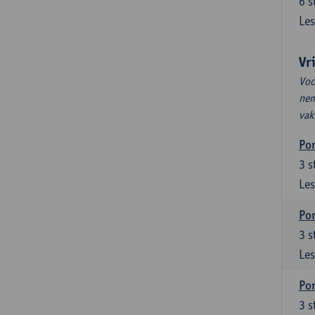
6
s
Les
Vr
Voo
nem
vak
Por
3
s
Les
Por
3
s
Les
Por
3
s