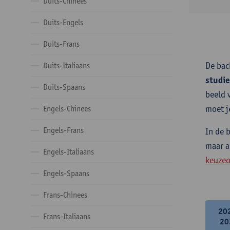
Duits-Chinees
Duits-Engels
Duits-Frans
De bac
Duits-Italiaans
studi
Duits-Spaans
beeld 
moet j
Engels-Chinees
Engels-Frans
In de 
maar a
Engels-Italiaans
keuzeo
Engels-Spaans
Frans-Chinees
20
Frans-Italiaans
20