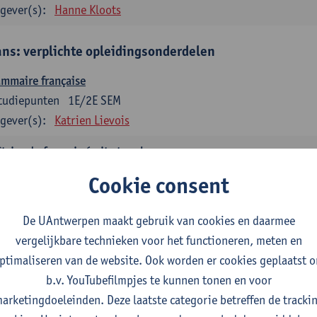
gever(s):
Hanne Kloots
ans: verplichte opleidingsonderdelen
mmaire française
tudiepunten
1E/2E SEM
gever(s):
Katrien Lievois
trise du français écrit et oral
tudiepunten
1E/2E SEM
Cookie consent
gever(s):
Katrien Lievois
Isa Van Acker
De UAntwerpen maakt gebruik van cookies en daarmee
tes, genres, discours en langue française
vergelijkbare technieken voor het functioneren, meten en
tudiepunten
1E/2E SEM
ptimaliseren van de website. Ook worden er cookies geplaatst 
gever(s):
Kris Peeters
b.v. YouTubefilmpjes te kunnen tonen en voor
arketingdoeleinden. Deze laatste categorie betreffen de tracki
aans: verplichte opleidingsonderdelen