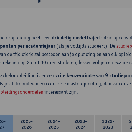
heloropleiding heeft een
driedelig modeltraject
: drie opeenv
epunten per academiejaar
(als je voltijds studeert). De
studiep
van de tijd die je zal besteden aan je opleiding en aan elk ople
e rekenen op 25 tot 30 uren studeren, lessen volgen en examens
bacheloropleiding is er een
vrije keuzeruimte van 9 studiepu
ls je al droomt van een concrete masteropleiding, dan kan onze
pleidingsonderdelen
interessant zijn.
26-
2025-
2024-
2023-
2022-
2
27
2026
2025
2024
2023