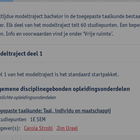
ltijdse modeltraject bachelor in de toegepaste taalkunde besta
aar. Elk deel van het modeltraject telt 60 studiepunten. Een bepe
en. Info en voorwaarden vind je onder ‘Vrije ruimte’.
deltraject deel 1
l 1 van het modeltraject is het standaard startpakket.
gemene disciplinegebonden opleidingsonderdelen
plichte opleidingsonderdelen
gepaste taalkunde: Taal, individu en maatschappij
tudiepunten
1E SEM
gever(s):
Carola Strobl
Jim Ureel