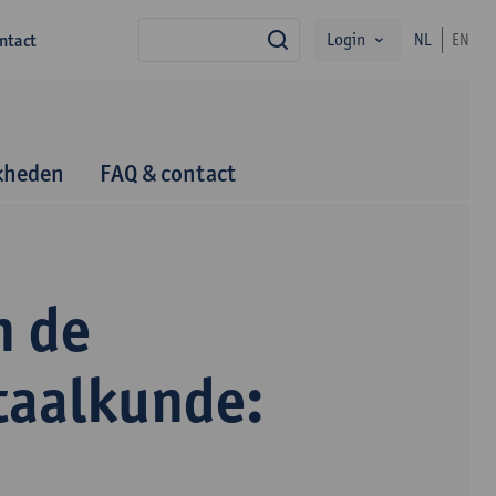
Login
ntact
NL
EN
zoek
kheden
FAQ & contact
n de
taalkunde: