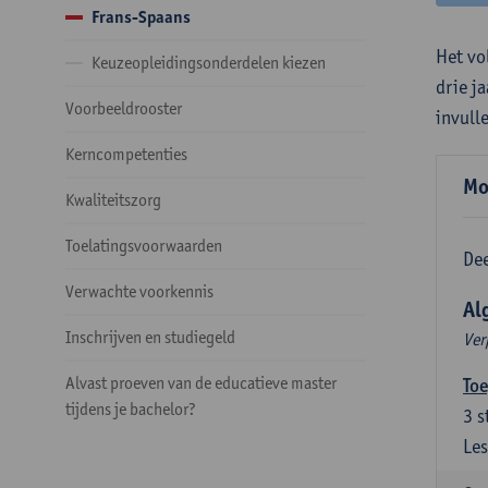
Frans-Spaans
Het vo
Keuzeopleidingsonderdelen kiezen
drie j
Voorbeeldrooster
invull
Kerncompetenties
Mo
Kwaliteitszorg
Toelatingsvoorwaarden
Dee
Verwachte voorkennis
Al
Inschrijven en studiegeld
Ver
Alvast proeven van de educatieve master
Toe
tijdens je bachelor?
3
s
Les