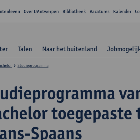
ntenleven
Over UAntwerpen
Bibliotheek
Vacatures
Kalender
Co
ter
Talen
Naar het buitenland
Jobmogelij
achelor
Studieprogramma
tudieprogramma va
achelor toegepaste 
rans-Spaans