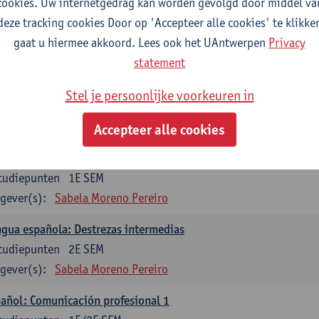
cookies. Uw internetgedrag kan worden gevolgd door middel va
mática española 1
deze tracking cookies Door op 'Accepteer alle cookies' te klikke
tudiepunten
1E SEM
gaat u hiermee akkoord. Lees ook het UAntwerpen
Privacy
gever(s):
Anne Verhaert
statement
mática española 2
Stel je persoonlijke voorkeuren in
tudiepunten
2E SEM
gever(s):
Anne Verhaert
Accepteer alle cookies
gua española: Destrezas básicas
tudiepunten
1E SEM
gever(s):
Sabela Moreno Pereiro
gua española: Destrezas intermedias
tudiepunten
2E SEM
gever(s):
Sabela Moreno Pereiro
añol: Comunicación profesional 1