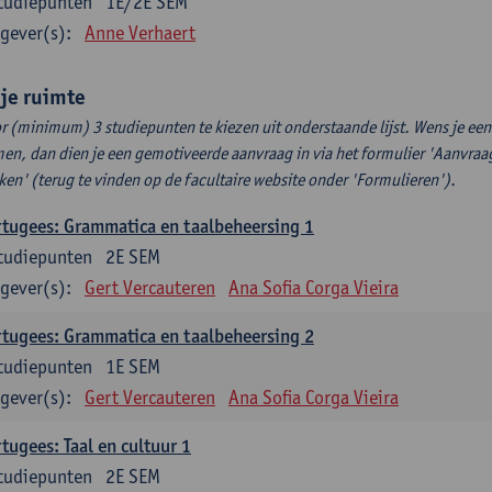
tudiepunten
1E/2E SEM
gever(s):
Anne Verhaert
ije ruimte
r (minimum) 3 studiepunten te kiezen uit onderstaande lijst. Wens je ee
en, dan dien je een gemotiveerde aanvraag in via het formulier 'Aanvraag
ken' (terug te vinden op de facultaire website onder 'Formulieren').
tugees: Grammatica en taalbeheersing 1
tudiepunten
2E SEM
gever(s):
Gert Vercauteren
Ana Sofia Corga Vieira
tugees: Grammatica en taalbeheersing 2
tudiepunten
1E SEM
gever(s):
Gert Vercauteren
Ana Sofia Corga Vieira
tugees: Taal en cultuur 1
tudiepunten
2E SEM