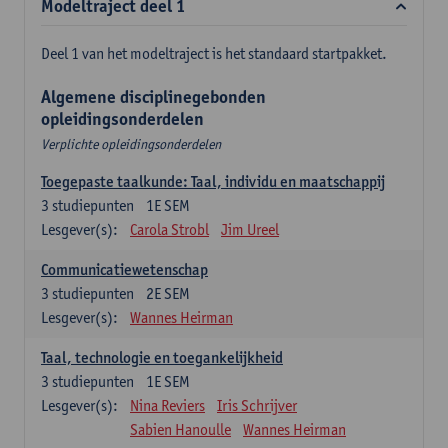
Modeltraject deel 1
Deel 1 van het modeltraject is het standaard startpakket.
Algemene disciplinegebonden
opleidingsonderdelen
Verplichte opleidingsonderdelen
Toegepaste taalkunde: Taal, individu en maatschappij
3
studiepunten
1E SEM
Lesgever(s):
Carola Strobl
Jim Ureel
Communicatiewetenschap
3
studiepunten
2E SEM
Lesgever(s):
Wannes Heirman
Taal, technologie en toegankelijkheid
3
studiepunten
1E SEM
Lesgever(s):
Nina Reviers
Iris Schrijver
Sabien Hanoulle
Wannes Heirman