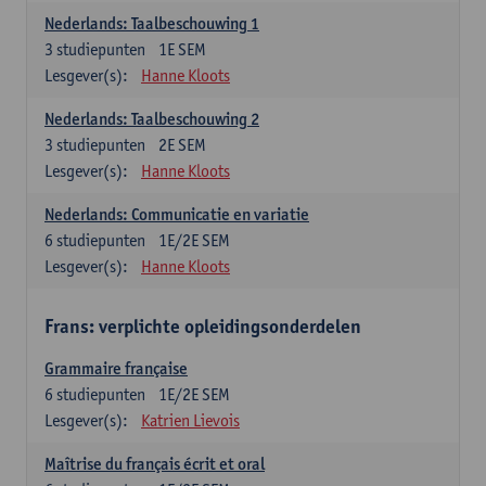
Nederlands: Taalbeschouwing 1
3
studiepunten
1E SEM
Lesgever(s):
Hanne Kloots
Nederlands: Taalbeschouwing 2
3
studiepunten
2E SEM
Lesgever(s):
Hanne Kloots
Nederlands: Communicatie en variatie
6
studiepunten
1E/2E SEM
Lesgever(s):
Hanne Kloots
Frans: verplichte opleidingsonderdelen
Grammaire française
6
studiepunten
1E/2E SEM
Lesgever(s):
Katrien Lievois
Maîtrise du français écrit et oral