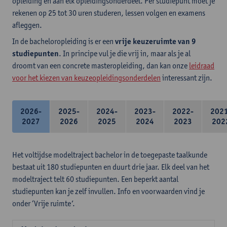
opleiding en aan elk opleidingsonderdeel. Per studiepunt moet je
rekenen op 25 tot 30 uren studeren, lessen volgen en examens
afleggen.
In de bacheloropleiding is er een
vrije keuzeruimte van 9
studiepunten
. In principe vul je die vrij in, maar als je al
droomt van een concrete masteropleiding, dan kan onze
leidraad
voor het kiezen van keuzeopleidingsonderdelen
interessant zijn.
2026-
2025-
2024-
2023-
2022-
202
2027
2026
2025
2024
2023
202
Het voltijdse modeltraject bachelor in de toegepaste taalkunde
bestaat uit 180 studiepunten en duurt drie jaar. Elk deel van het
modeltraject telt 60 studiepunten. Een beperkt aantal
studiepunten kan je zelf invullen. Info en voorwaarden vind je
onder ‘Vrije ruimte’.