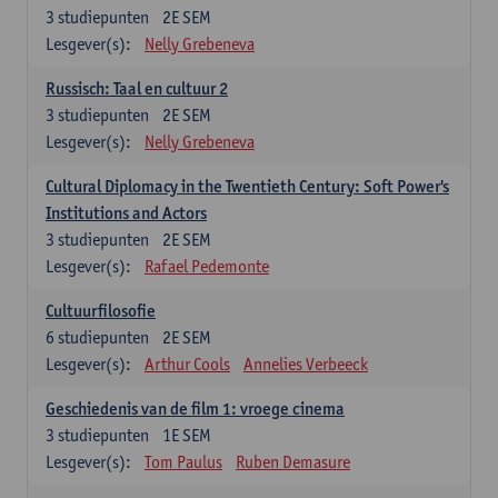
3
studiepunten
2E SEM
Lesgever(s):
Nelly Grebeneva
Russisch: Taal en cultuur 2
3
studiepunten
2E SEM
Lesgever(s):
Nelly Grebeneva
Cultural Diplomacy in the Twentieth Century: Soft Power's
Institutions and Actors
3
studiepunten
2E SEM
Lesgever(s):
Rafael Pedemonte
Cultuurfilosofie
6
studiepunten
2E SEM
Lesgever(s):
Arthur Cools
Annelies Verbeeck
Geschiedenis van de film 1: vroege cinema
3
studiepunten
1E SEM
Lesgever(s):
Tom Paulus
Ruben Demasure