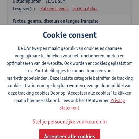
6
studiepunten
1E/2E SEM
Lesgever(s):
Katrien Lievois
Isa Van Acker
Textes, genres, discours en langue française
6
studiepunten
1E/2E SEM
Cookie consent
Lesgever(s):
Kris Peeters
De UAntwerpen maakt gebruik van cookies en daarmee
Spaans: verplichte opleidingsonderdelen
vergelijkbare technieken voor het functioneren, meten en
optimaliseren van de website. Ook worden er cookies geplaatst om
Gramática española 1
b.v. YouTubefilmpjes te kunnen tonen en voor
3
studiepunten
1E SEM
marketingdoeleinden. Deze laatste categorie betreffen de tracking
Lesgever(s):
Anne Verhaert
cookies. Uw internetgedrag kan worden gevolgd door middel van
Gramática española 2
deze tracking cookies Door op 'Accepteer alle cookies' te klikken
3
studiepunten
2E SEM
gaat u hiermee akkoord. Lees ook het UAntwerpen
Privacy
Lesgever(s):
Anne Verhaert
statement
Lengua española: Destrezas básicas
Stel je persoonlijke voorkeuren in
3
studiepunten
1E SEM
Lesgever(s):
Sabela Moreno Pereiro
Accepteer alle cookies