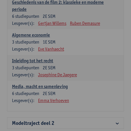
Geschiedenis van de film 2: klassieke en moderne
periode
6
studiepunten
2E SEM
Lesgever(s):
Gertjan Willems
Ruben Demasure
Algemene economie
3
studiepunten
1E SEM
Lesgever(s):
Eve Vanhaecht
Inleiding tot het recht
3
studiepunten
2E SEM
Lesgever(s):
Josephine De Jaegere
Media, macht en samenleving
6
studiepunten
2E SEM
Lesgever(s):
Emma Verhoeven
Modeltraject deel 2