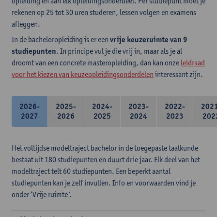
opleiding en aan elk opleidingsonderdeel. Per studiepunt moet je
rekenen op 25 tot 30 uren studeren, lessen volgen en examens
afleggen.
In de bacheloropleiding is er een
vrije keuzeruimte van 9
studiepunten
. In principe vul je die vrij in, maar als je al
droomt van een concrete masteropleiding, dan kan onze
leidraad
voor het kiezen van keuzeopleidingsonderdelen
interessant zijn.
2026-
2025-
2024-
2023-
2022-
202
2027
2026
2025
2024
2023
202
Het voltijdse modeltraject bachelor in de toegepaste taalkunde
bestaat uit 180 studiepunten en duurt drie jaar. Elk deel van het
modeltraject telt 60 studiepunten. Een beperkt aantal
studiepunten kan je zelf invullen. Info en voorwaarden vind je
onder ‘Vrije ruimte’.