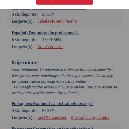
Lengua española: Destrezas intermedias
3
studiepunten
2E SEM
Lesgever(s):
Sabela Moreno Pereiro
Español: Comunicación profesional 1
6
studiepunten
1E/2E SEM
Lesgever(s):
Anne Verhaert
Vrije ruimte
Voor (minimum) 3 studiepunten te kiezen uit onderstaande lijst.
Wens je een ander opleidingsonderdeel op te nemen, dan dien je
een gemotiveerde aanvraag in via het formulier
'Aanvraagformulier extra-curriculaire vakken' (terug te vinden op
de facultaire website onder 'Formulieren').
Portugees: Grammatica en taalbeheersing 1
3
studiepunten
2E SEM
Lesgever(s):
Gert Vercauteren
Ana Sofia Corga Vieira
Portugees: Grammatica en taalbeheersing 2