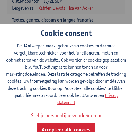
6
studiepunten
1E/2E SEM
Lesgever(s):
Katrien Lievois
Isa Van Acker
Textes, genres, discours en langue française
6
studiepunten
1E/2E SEM
Cookie consent
Lesgever(s):
Kris Peeters
De UAntwerpen maakt gebruik van cookies en daarmee
Spaans: verplichte opleidingsonderdelen
vergelijkbare technieken voor het functioneren, meten en
optimaliseren van de website. Ook worden er cookies geplaatst om
Gramática española 1
b.v. YouTubefilmpjes te kunnen tonen en voor
3
studiepunten
1E SEM
marketingdoeleinden. Deze laatste categorie betreffen de tracking
Lesgever(s):
Anne Verhaert
cookies. Uw internetgedrag kan worden gevolgd door middel van
Gramática española 2
deze tracking cookies Door op 'Accepteer alle cookies' te klikken
3
studiepunten
2E SEM
gaat u hiermee akkoord. Lees ook het UAntwerpen
Privacy
Lesgever(s):
Anne Verhaert
statement
Lengua española: Destrezas básicas
Stel je persoonlijke voorkeuren in
3
studiepunten
1E SEM
Lesgever(s):
Sabela Moreno Pereiro
Accepteer alle cookies