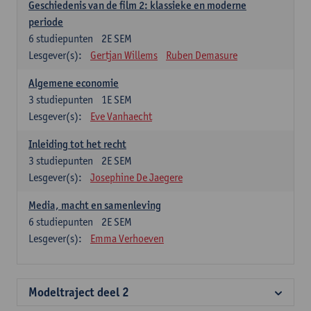
Geschiedenis van de film 2: klassieke en moderne
periode
6
studiepunten
2E SEM
Lesgever(s):
Gertjan Willems
Ruben Demasure
Algemene economie
3
studiepunten
1E SEM
Lesgever(s):
Eve Vanhaecht
Inleiding tot het recht
3
studiepunten
2E SEM
Lesgever(s):
Josephine De Jaegere
Media, macht en samenleving
6
studiepunten
2E SEM
Lesgever(s):
Emma Verhoeven
Modeltraject deel 2