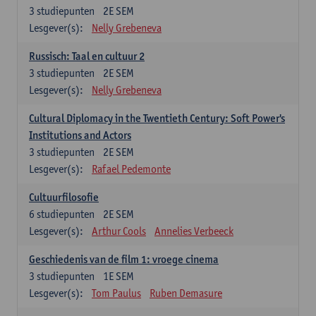
3
studiepunten
2E SEM
Lesgever(s):
Nelly Grebeneva
Russisch: Taal en cultuur 2
3
studiepunten
2E SEM
Lesgever(s):
Nelly Grebeneva
Cultural Diplomacy in the Twentieth Century: Soft Power's
Institutions and Actors
3
studiepunten
2E SEM
Lesgever(s):
Rafael Pedemonte
Cultuurfilosofie
6
studiepunten
2E SEM
Lesgever(s):
Arthur Cools
Annelies Verbeeck
Geschiedenis van de film 1: vroege cinema
3
studiepunten
1E SEM
Lesgever(s):
Tom Paulus
Ruben Demasure