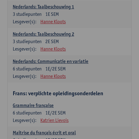
Nederlands: Taalbeschouwing 1
3
studiepunten
1E SEM
Lesgever(s):
Hanne Kloots
Nederlands: Taalbeschouwing 2
3
studiepunten
2E SEM
Lesgever(s):
Hanne Kloots
Nederlands: Communicatie en variatie
6
studiepunten
1E/2E SEM
Lesgever(s):
Hanne Kloots
Frans: verplichte opleidingsonderdelen
Grammaire française
6
studiepunten
1E/2E SEM
Lesgever(s):
Katrien Lievois
Maîtrise du français écrit et oral