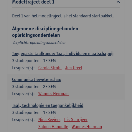
Modeltraject deel 1
Deel 1 van het modeltraject is het standaard startpakket.
Algemene disciplinegebonden
opleidingsonderdelen
Verplichte opleidingsonderdelen
Toegepaste taalkunde: Taal, individu en maatschappij
3
studiepunten
1E SEM
Lesgever(s):
Carola Strobl
Jim Ureel
Communicatiewetenschap
3
studiepunten
2E SEM
Lesgever(s):
Wannes Heirman
Taal, technologie en toegankelijkheid
3
studiepunten
1E SEM
Lesgever(s):
Nina Reviers
Iris Schrijver
Sabien Hanoulle
Wannes Heirman