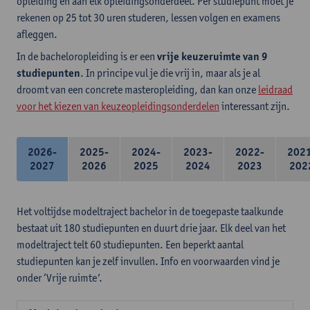
opleiding en aan elk opleidingsonderdeel. Per studiepunt moet je
rekenen op 25 tot 30 uren studeren, lessen volgen en examens
afleggen.
In de bacheloropleiding is er een
vrije keuzeruimte van 9
studiepunten
. In principe vul je die vrij in, maar als je al
droomt van een concrete masteropleiding, dan kan onze
leidraad
voor het kiezen van keuzeopleidingsonderdelen
interessant zijn.
2026-
2025-
2024-
2023-
2022-
202
2027
2026
2025
2024
2023
202
Het voltijdse modeltraject bachelor in de toegepaste taalkunde
bestaat uit 180 studiepunten en duurt drie jaar. Elk deel van het
modeltraject telt 60 studiepunten. Een beperkt aantal
studiepunten kan je zelf invullen. Info en voorwaarden vind je
onder ‘Vrije ruimte’.