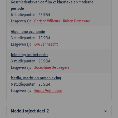
Geschiedenis van de film 2: klassieke en moderne
periode
6
studiepunten
2E SEM
Lesgever(s):
Gertjan Willems
Ruben Demasure
Algemene economie
3
studiepunten
1E SEM
Lesgever(s):
Eve Vanhaecht
Inleiding tot het recht
3
studiepunten
2E SEM
Lesgever(s):
Josephine De Jaegere
Media, macht en samenleving
6
studiepunten
2E SEM
Lesgever(s):
Emma Verhoeven
Modeltraject deel 2