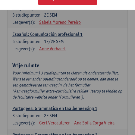
Lengua española: Destrezas intermedias
3
studiepunten
2E SEM
Lesgever(s):
Sabela Moreno Pereiro
Español: Comunicación profesional 1
6
studiepunten
1E/2E SEM
Lesgever(s):
Anne Verhaert
Vrije ruimte
Voor (minimum) 3 studiepunten te kiezen uit onderstaande lijst.
Wens je een ander opleidingsonderdeel op te nemen, dan dien je
een gemotiveerde aanvraag in via het formulier
'Aanvraagformulier extra-curriculaire vakken' (terug te vinden op
de facultaire website onder 'Formulieren').
Portugees: Grammatica en taalbeheersing 1
3
studiepunten
2E SEM
Lesgever(s):
Gert Vercauteren
Ana Sofia Corga Vieira
Portugees: Grammatica en taalbeheersing 2