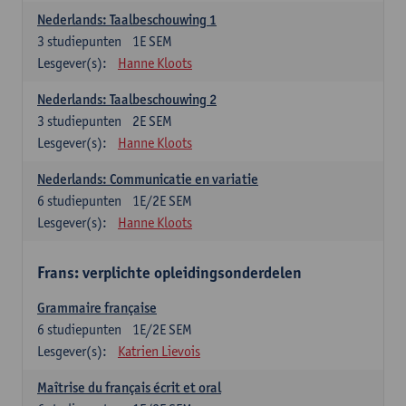
Nederlands: Taalbeschouwing 1
3
studiepunten
1E SEM
Lesgever(s):
Hanne Kloots
Nederlands: Taalbeschouwing 2
3
studiepunten
2E SEM
Lesgever(s):
Hanne Kloots
Nederlands: Communicatie en variatie
6
studiepunten
1E/2E SEM
Lesgever(s):
Hanne Kloots
Frans: verplichte opleidingsonderdelen
Grammaire française
6
studiepunten
1E/2E SEM
Lesgever(s):
Katrien Lievois
Maîtrise du français écrit et oral