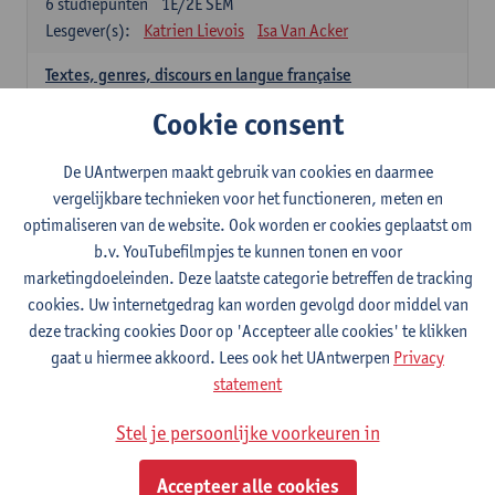
6
studiepunten
1E/2E SEM
Lesgever(s):
Katrien Lievois
Isa Van Acker
Textes, genres, discours en langue française
6
studiepunten
1E/2E SEM
Cookie consent
Lesgever(s):
Kris Peeters
De UAntwerpen maakt gebruik van cookies en daarmee
Spaans: verplichte opleidingsonderdelen
vergelijkbare technieken voor het functioneren, meten en
optimaliseren van de website. Ook worden er cookies geplaatst om
Gramática española 1
b.v. YouTubefilmpjes te kunnen tonen en voor
3
studiepunten
1E SEM
marketingdoeleinden. Deze laatste categorie betreffen de tracking
Lesgever(s):
Anne Verhaert
cookies. Uw internetgedrag kan worden gevolgd door middel van
Gramática española 2
deze tracking cookies Door op 'Accepteer alle cookies' te klikken
3
studiepunten
2E SEM
gaat u hiermee akkoord. Lees ook het UAntwerpen
Privacy
Lesgever(s):
Anne Verhaert
statement
Lengua española: Destrezas básicas
Stel je persoonlijke voorkeuren in
3
studiepunten
1E SEM
Lesgever(s):
Sabela Moreno Pereiro
Accepteer alle cookies