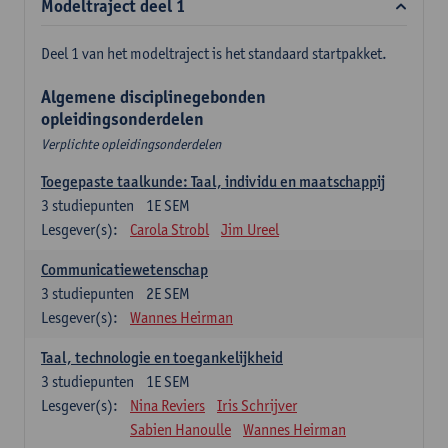
Modeltraject deel 1
Deel 1 van het modeltraject is het standaard startpakket.
Algemene disciplinegebonden
opleidingsonderdelen
Verplichte opleidingsonderdelen
Toegepaste taalkunde: Taal, individu en maatschappij
3
studiepunten
1E SEM
Lesgever(s):
Carola Strobl
Jim Ureel
Communicatiewetenschap
3
studiepunten
2E SEM
Lesgever(s):
Wannes Heirman
Taal, technologie en toegankelijkheid
3
studiepunten
1E SEM
Lesgever(s):
Nina Reviers
Iris Schrijver
Sabien Hanoulle
Wannes Heirman