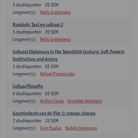
3
studiepunten
2E SEM
Lesgever(s):
Nelly Grebeneva
Russisch: Taal en cultuur 2
3
studiepunten
2E SEM
Lesgever(s):
Nelly Grebeneva
Cultural Diplomacy in the Twentieth Century: Soft Power's
Institutions and Actors
3
studiepunten
2E SEM
Lesgever(s):
Rafael Pedemonte
Cultuurfilosofie
6
studiepunten
2E SEM
Lesgever(s):
Arthur Cools
Annelies Verbeeck
Geschiedenis van de film 1: vroege cinema
3
studiepunten
1E SEM
Lesgever(s):
Tom Paulus
Ruben Demasure