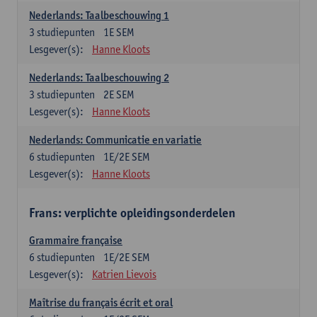
Nederlands: Taalbeschouwing 1
3
studiepunten
1E SEM
Lesgever(s):
Hanne Kloots
Nederlands: Taalbeschouwing 2
3
studiepunten
2E SEM
Lesgever(s):
Hanne Kloots
Nederlands: Communicatie en variatie
6
studiepunten
1E/2E SEM
Lesgever(s):
Hanne Kloots
Frans: verplichte opleidingsonderdelen
Grammaire française
6
studiepunten
1E/2E SEM
Lesgever(s):
Katrien Lievois
Maîtrise du français écrit et oral