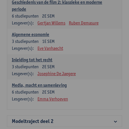
Geschiedenis van de film 2: klassieke en moderne
periode
6
studiepunten
2E SEM
Lesgever(s):
Gertjan Willems
Ruben Demasure
Algemene economie
3
studiepunten
1E SEM
Lesgever(s):
Eve Vanhaecht
Inleiding tot het recht
3
studiepunten
2E SEM
Lesgever(s):
Josephine De Jaegere
Media, macht en samenleving
6
studiepunten
2E SEM
Lesgever(s):
Emma Verhoeven
Modeltraject deel 2