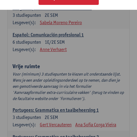
Lengua española: Destrezas intermedias
3
studiepunten
2E SEM
Lesgever(s):
Sabela Moreno Pereiro
Español: Comunicación profesional 1
6
studiepunten
1E/2E SEM
Lesgever(s):
Anne Verhaert
Vrije ruimte
Voor (minimum) 3 studiepunten te kiezen uit onderstaande lijst.
Wens je een ander opleidingsonderdeel op te nemen, dan dien je
een gemotiveerde aanvraag in via het formulier
'Aanvraagformulier extra-curriculaire vakken' (terug te vinden op
de facultaire website onder 'Formulieren').
Portugees: Grammatica en taalbeheersing 1
3
studiepunten
2E SEM
Lesgever(s):
Gert Vercauteren
Ana Sofia Corga Vieira
Portugees: Grammatica en taalbeheersing 2