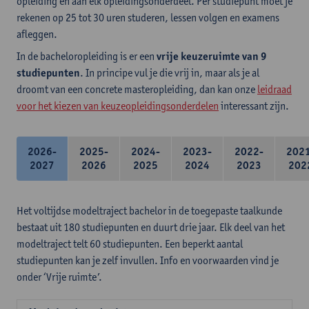
opleiding en aan elk opleidingsonderdeel. Per studiepunt moet je
rekenen op 25 tot 30 uren studeren, lessen volgen en examens
afleggen.
In de bacheloropleiding is er een
vrije keuzeruimte van 9
studiepunten
. In principe vul je die vrij in, maar als je al
droomt van een concrete masteropleiding, dan kan onze
leidraad
voor het kiezen van keuzeopleidingsonderdelen
interessant zijn.
2026-
2025-
2024-
2023-
2022-
202
2027
2026
2025
2024
2023
202
Het voltijdse modeltraject bachelor in de toegepaste taalkunde
bestaat uit 180 studiepunten en duurt drie jaar. Elk deel van het
modeltraject telt 60 studiepunten. Een beperkt aantal
studiepunten kan je zelf invullen. Info en voorwaarden vind je
onder ‘Vrije ruimte’.