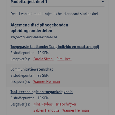
Modeltraject deel 1
Deel 1 van het modeltraject is het standaard startpakket.
Algemene disciplinegebonden
opleidingsonderdelen
Verplichte opleidingsonderdelen
Toegepaste taalkunde: Taal, individu en maatschappij
3
studiepunten
1E SEM
Lesgever(s):
Carola Strobl
Jim Ureel
Communicatiewetenschap
3
studiepunten
2E SEM
Lesgever(s):
Wannes Heirman
Taal, technologie en toegankelijkheid
3
studiepunten
1E SEM
Lesgever(s):
Nina Reviers
Iris Schrijver
Sabien Hanoulle
Wannes Heirman