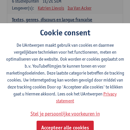
6
studiepunten
1E/2E SEM
Lesgever(s):
Katrien Lievois
Isa Van Acker
Textes, genres, discours en langue française
6
studiepunten
1E/2E SEM
Cookie consent
Lesgever(s):
Kris Peeters
De UAntwerpen maakt gebruik van cookies en daarmee
Spaans: verplichte opleidingsonderdelen
vergelijkbare technieken voor het functioneren, meten en
optimaliseren van de website. Ook worden er cookies geplaatst om
Gramática española 1
b.v. YouTubefilmpjes te kunnen tonen en voor
3
studiepunten
1E SEM
marketingdoeleinden. Deze laatste categorie betreffen de tracking
Lesgever(s):
Anne Verhaert
cookies. Uw internetgedrag kan worden gevolgd door middel van
Gramática española 2
deze tracking cookies Door op 'Accepteer alle cookies' te klikken
3
studiepunten
2E SEM
gaat u hiermee akkoord. Lees ook het UAntwerpen
Privacy
Lesgever(s):
Anne Verhaert
statement
Lengua española: Destrezas básicas
Stel je persoonlijke voorkeuren in
3
studiepunten
1E SEM
Lesgever(s):
Sabela Moreno Pereiro
Accepteer alle cookies