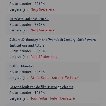
3
studiepunten
2E SEM
Lesgever(s):
Nelly Grebeneva
Russisch: Taal en cultuur 2
3
studiepunten
2E SEM
Lesgever(s):
Nelly Grebeneva
Cultural Diplomacy in the Twentieth Century: Soft Power's
Institutions and Actors
3
studiepunten
2E SEM
Lesgever(s):
Rafael Pedemonte
Cultuurfilosofie
6
studiepunten
2E SEM
Lesgever(s):
Arthur Cools
Annelies Verbeeck
Geschiedenis van de film 1: vroege cinema
3
studiepunten
1E SEM
Lesgever(s):
Tom Paulus
Ruben Demasure