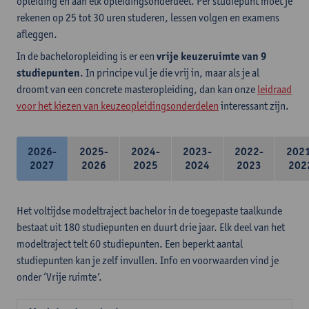
opleiding en aan elk opleidingsonderdeel. Per studiepunt moet je
rekenen op 25 tot 30 uren studeren, lessen volgen en examens
afleggen.
In de bacheloropleiding is er een
vrije keuzeruimte van 9
studiepunten
. In principe vul je die vrij in, maar als je al
droomt van een concrete masteropleiding, dan kan onze
leidraad
voor het kiezen van keuzeopleidingsonderdelen
interessant zijn.
2026-
2025-
2024-
2023-
2022-
202
2027
2026
2025
2024
2023
202
Het voltijdse modeltraject bachelor in de toegepaste taalkunde
bestaat uit 180 studiepunten en duurt drie jaar. Elk deel van het
modeltraject telt 60 studiepunten. Een beperkt aantal
studiepunten kan je zelf invullen. Info en voorwaarden vind je
onder ‘Vrije ruimte’.