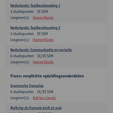
Nederlands: Taalbeschouwing 1
3
studiepunten
1E SEM
Lesgever(s):
Hanne Kloots
Nederlands: Taalbeschouwing 2
3
studiepunten
2E SEM
Lesgever(s):
Hanne Kloots
Nederlands: Communicatie en variatie
6
studiepunten
1E/2E SEM
Lesgever(s):
Hanne Kloots
Frans: verplichte opleidingsonderdelen
Grammaire française
6
studiepunten
1E/2E SEM
Lesgever(s):
Katrien Lievois
Maîtrise du français écrit et oral