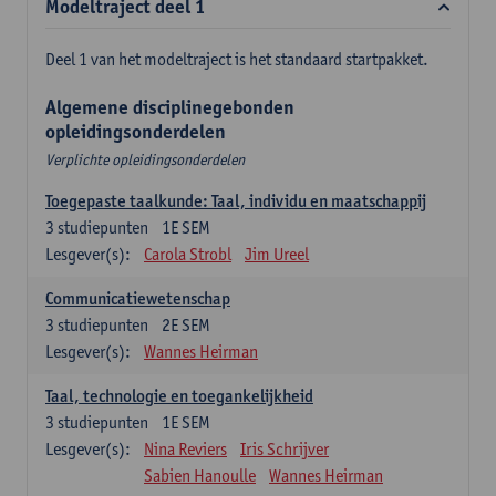
Modeltraject deel 1
Deel 1 van het modeltraject is het standaard startpakket.
Algemene disciplinegebonden
opleidingsonderdelen
Verplichte opleidingsonderdelen
Toegepaste taalkunde: Taal, individu en maatschappij
3
studiepunten
1E SEM
Lesgever(s):
Carola Strobl
Jim Ureel
Communicatiewetenschap
3
studiepunten
2E SEM
Lesgever(s):
Wannes Heirman
Taal, technologie en toegankelijkheid
3
studiepunten
1E SEM
Lesgever(s):
Nina Reviers
Iris Schrijver
Sabien Hanoulle
Wannes Heirman