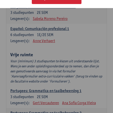
Lengua española: Destrezas intermedias
3
studiepunten
2E SEM
Lesgever(s):
Sabela Moreno Pereiro
Español: Comunicación profesional 1
6
studiepunten
1E/2E SEM
Lesgever(s):
Anne Verhaert
Vrije ruimte
Voor (minimum) 3 studiepunten te kiezen uit onderstaande lijst.
Wens je een ander opleidingsonderdeel op te nemen, dan dien je
een gemotiveerde aanvraag in via het formulier
'Aanvraagformulier extra-curriculaire vakken' (terug te vinden op
de facultaire website onder 'Formulieren').
Portugees: Grammatica en taalbeheersing 1
3
studiepunten
2E SEM
Lesgever(s):
Gert Vercauteren
Ana Sofia Corga Vieira
Portugees: Grammatica en taalbeheersing 2