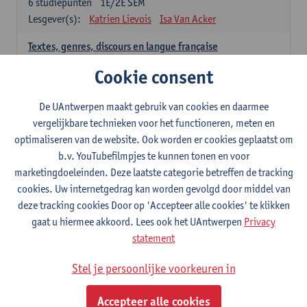
6
studiepunten
1E/2E SEM
Lesgever(s):
Katrien Lievois
Isa Van Acker
Textes, genres, discours en langue française
6
studiepunten
1E/2E SEM
Cookie consent
Lesgever(s):
Kris Peeters
De UAntwerpen maakt gebruik van cookies en daarmee
Spaans: verplichte opleidingsonderdelen
vergelijkbare technieken voor het functioneren, meten en
optimaliseren van de website. Ook worden er cookies geplaatst om
Gramática española 1
b.v. YouTubefilmpjes te kunnen tonen en voor
3
studiepunten
1E SEM
marketingdoeleinden. Deze laatste categorie betreffen de tracking
Lesgever(s):
Anne Verhaert
cookies. Uw internetgedrag kan worden gevolgd door middel van
Gramática española 2
deze tracking cookies Door op 'Accepteer alle cookies' te klikken
3
studiepunten
2E SEM
gaat u hiermee akkoord. Lees ook het UAntwerpen
Privacy
Lesgever(s):
Anne Verhaert
statement
Lengua española: Destrezas básicas
Stel je persoonlijke voorkeuren in
3
studiepunten
1E SEM
Lesgever(s):
Sabela Moreno Pereiro
Accepteer alle cookies