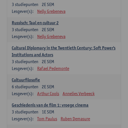
3
studiepunten
2E SEM
Lesgever(s):
Nelly Grebeneva
Russisch: Taal en cultuur 2
3
studiepunten
2E SEM
Lesgever(s):
Nelly Grebeneva
Cultural Diplomacy in the Twentieth Century: Soft Power's
Institutions and Actors
3
studiepunten
2E SEM
Lesgever(s):
Rafael Pedemonte
Cultuurfilosofie
6
studiepunten
2E SEM
Lesgever(s):
Arthur Cools
Annelies Verbeeck
Geschiedenis van de film 1: vroege cinema
3
studiepunten
1E SEM
Lesgever(s):
Tom Paulus
Ruben Demasure