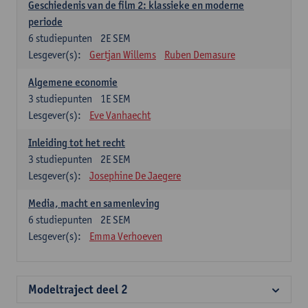
Geschiedenis van de film 2: klassieke en moderne
periode
6
studiepunten
2E SEM
Lesgever(s):
Gertjan Willems
Ruben Demasure
Algemene economie
3
studiepunten
1E SEM
Lesgever(s):
Eve Vanhaecht
Inleiding tot het recht
3
studiepunten
2E SEM
Lesgever(s):
Josephine De Jaegere
Media, macht en samenleving
6
studiepunten
2E SEM
Lesgever(s):
Emma Verhoeven
Modeltraject deel 2