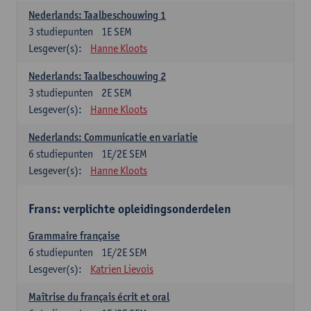
Nederlands: Taalbeschouwing 1
3
studiepunten
1E SEM
Lesgever(s):
Hanne Kloots
Nederlands: Taalbeschouwing 2
3
studiepunten
2E SEM
Lesgever(s):
Hanne Kloots
Nederlands: Communicatie en variatie
6
studiepunten
1E/2E SEM
Lesgever(s):
Hanne Kloots
Frans: verplichte opleidingsonderdelen
Grammaire française
6
studiepunten
1E/2E SEM
Lesgever(s):
Katrien Lievois
Maîtrise du français écrit et oral