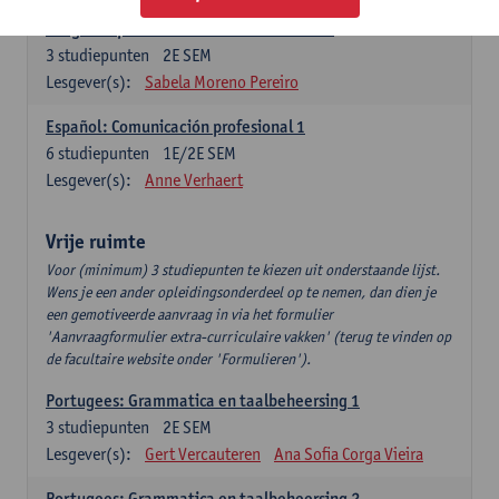
Lengua española: Destrezas intermedias
3
studiepunten
2E SEM
Lesgever(s):
Sabela Moreno Pereiro
Español: Comunicación profesional 1
6
studiepunten
1E/2E SEM
Lesgever(s):
Anne Verhaert
Vrije ruimte
Voor (minimum) 3 studiepunten te kiezen uit onderstaande lijst.
Wens je een ander opleidingsonderdeel op te nemen, dan dien je
een gemotiveerde aanvraag in via het formulier
'Aanvraagformulier extra-curriculaire vakken' (terug te vinden op
de facultaire website onder 'Formulieren').
Portugees: Grammatica en taalbeheersing 1
3
studiepunten
2E SEM
Lesgever(s):
Gert Vercauteren
Ana Sofia Corga Vieira
Portugees: Grammatica en taalbeheersing 2