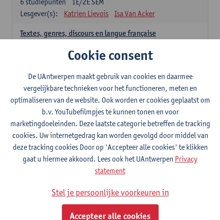
6
studiepunten
1E/2E SEM
Lesgever(s):
Katrien Lievois
Isa Van Acker
Textes, genres, discours en langue française
6
studiepunten
1E/2E SEM
Cookie consent
Lesgever(s):
Kris Peeters
De UAntwerpen maakt gebruik van cookies en daarmee
Spaans: verplichte opleidingsonderdelen
vergelijkbare technieken voor het functioneren, meten en
optimaliseren van de website. Ook worden er cookies geplaatst om
Gramática española 1
b.v. YouTubefilmpjes te kunnen tonen en voor
3
studiepunten
1E SEM
marketingdoeleinden. Deze laatste categorie betreffen de tracking
Lesgever(s):
Anne Verhaert
cookies. Uw internetgedrag kan worden gevolgd door middel van
Gramática española 2
deze tracking cookies Door op 'Accepteer alle cookies' te klikken
3
studiepunten
2E SEM
gaat u hiermee akkoord. Lees ook het UAntwerpen
Privacy
Lesgever(s):
Anne Verhaert
statement
Lengua española: Destrezas básicas
Stel je persoonlijke voorkeuren in
3
studiepunten
1E SEM
Lesgever(s):
Sabela Moreno Pereiro
Accepteer alle cookies