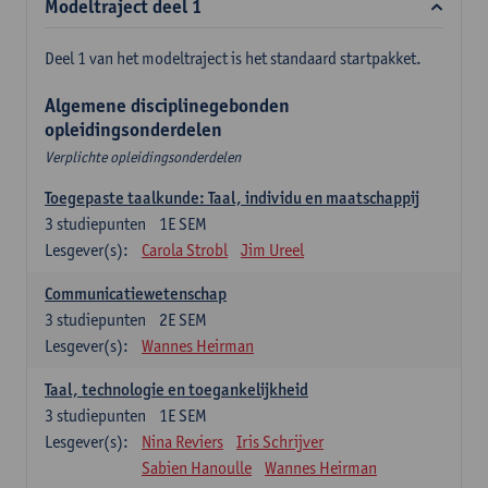
Modeltraject deel 1
Deel 1 van het modeltraject is het standaard startpakket.
Algemene disciplinegebonden
opleidingsonderdelen
Verplichte opleidingsonderdelen
Toegepaste taalkunde: Taal, individu en maatschappij
3
studiepunten
1E SEM
Lesgever(s):
Carola Strobl
Jim Ureel
Communicatiewetenschap
3
studiepunten
2E SEM
Lesgever(s):
Wannes Heirman
Taal, technologie en toegankelijkheid
3
studiepunten
1E SEM
Lesgever(s):
Nina Reviers
Iris Schrijver
Sabien Hanoulle
Wannes Heirman