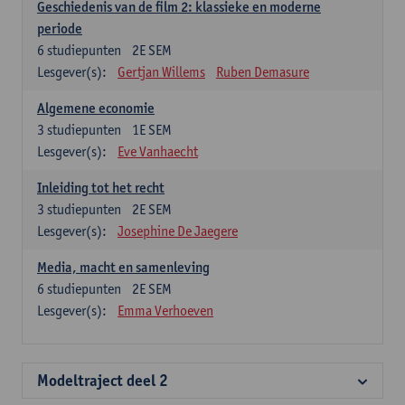
Geschiedenis van de film 2: klassieke en moderne
periode
6
studiepunten
2E SEM
Lesgever(s):
Gertjan Willems
Ruben Demasure
Algemene economie
3
studiepunten
1E SEM
Lesgever(s):
Eve Vanhaecht
Inleiding tot het recht
3
studiepunten
2E SEM
Lesgever(s):
Josephine De Jaegere
Media, macht en samenleving
6
studiepunten
2E SEM
Lesgever(s):
Emma Verhoeven
Modeltraject deel 2