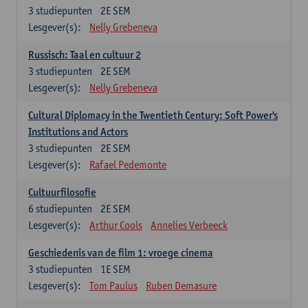
3
studiepunten
2E SEM
Lesgever(s):
Nelly Grebeneva
Russisch: Taal en cultuur 2
3
studiepunten
2E SEM
Lesgever(s):
Nelly Grebeneva
Cultural Diplomacy in the Twentieth Century: Soft Power's
Institutions and Actors
3
studiepunten
2E SEM
Lesgever(s):
Rafael Pedemonte
Cultuurfilosofie
6
studiepunten
2E SEM
Lesgever(s):
Arthur Cools
Annelies Verbeeck
Geschiedenis van de film 1: vroege cinema
3
studiepunten
1E SEM
Lesgever(s):
Tom Paulus
Ruben Demasure