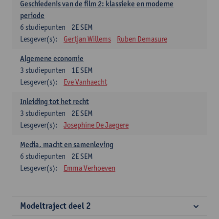
Geschiedenis van de film 2: klassieke en moderne
periode
6
studiepunten
2E SEM
Lesgever(s):
Gertjan Willems
Ruben Demasure
Algemene economie
3
studiepunten
1E SEM
Lesgever(s):
Eve Vanhaecht
Inleiding tot het recht
3
studiepunten
2E SEM
Lesgever(s):
Josephine De Jaegere
Media, macht en samenleving
6
studiepunten
2E SEM
Lesgever(s):
Emma Verhoeven
Modeltraject deel 2