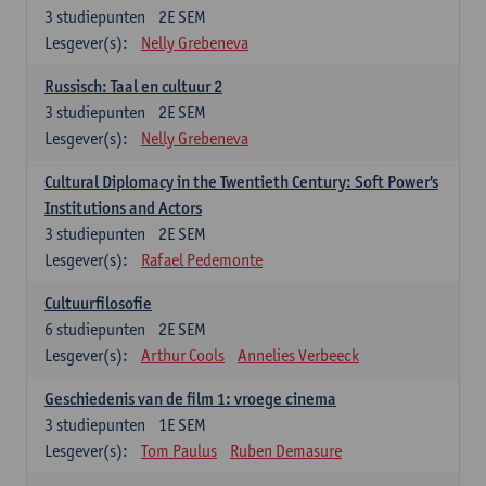
3
studiepunten
2E SEM
Lesgever(s):
Nelly Grebeneva
Russisch: Taal en cultuur 2
3
studiepunten
2E SEM
Lesgever(s):
Nelly Grebeneva
Cultural Diplomacy in the Twentieth Century: Soft Power's
Institutions and Actors
3
studiepunten
2E SEM
Lesgever(s):
Rafael Pedemonte
Cultuurfilosofie
6
studiepunten
2E SEM
Lesgever(s):
Arthur Cools
Annelies Verbeeck
Geschiedenis van de film 1: vroege cinema
3
studiepunten
1E SEM
Lesgever(s):
Tom Paulus
Ruben Demasure