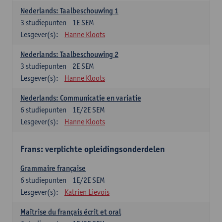
Nederlands: Taalbeschouwing 1
3
studiepunten
1E SEM
Lesgever(s):
Hanne Kloots
Nederlands: Taalbeschouwing 2
3
studiepunten
2E SEM
Lesgever(s):
Hanne Kloots
Nederlands: Communicatie en variatie
6
studiepunten
1E/2E SEM
Lesgever(s):
Hanne Kloots
Frans: verplichte opleidingsonderdelen
Grammaire française
6
studiepunten
1E/2E SEM
Lesgever(s):
Katrien Lievois
Maîtrise du français écrit et oral