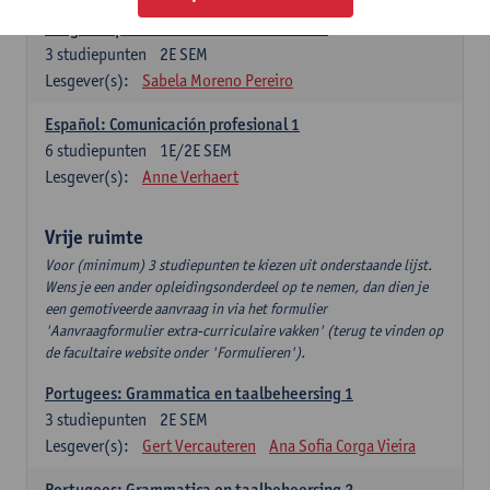
Lengua española: Destrezas intermedias
3
studiepunten
2E SEM
Lesgever(s):
Sabela Moreno Pereiro
Español: Comunicación profesional 1
6
studiepunten
1E/2E SEM
Lesgever(s):
Anne Verhaert
Vrije ruimte
Voor (minimum) 3 studiepunten te kiezen uit onderstaande lijst.
Wens je een ander opleidingsonderdeel op te nemen, dan dien je
een gemotiveerde aanvraag in via het formulier
'Aanvraagformulier extra-curriculaire vakken' (terug te vinden op
de facultaire website onder 'Formulieren').
Portugees: Grammatica en taalbeheersing 1
3
studiepunten
2E SEM
Lesgever(s):
Gert Vercauteren
Ana Sofia Corga Vieira
Portugees: Grammatica en taalbeheersing 2