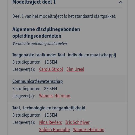
Modeltraject deel 1
Deel 1 van het modeltraject is het standaard startpakket.
Algemene disciplinegebonden
opleidingsonderdelen
Verplichte opleidingsonderdelen
Toegepaste taalkunde: Taal, individu en maatschappij
3
studiepunten
1E SEM
Lesgever(s):
Carola Strobl
Jim Ureel
Communicatiewetenschap
3
studiepunten
2E SEM
Lesgever(s):
Wannes Heirman
Taal, technologie en toegankelijkheid
3
studiepunten
1E SEM
Lesgever(s):
Nina Reviers
Iris Schrijver
Sabien Hanoulle
Wannes Heirman