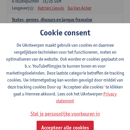
6
studiepunten
1E/2E SEM
Lesgever(s):
Katrien Lievois
Isa Van Acker
Textes, genres, discours en langue française
6
studiepunten
1E/2E SEM
Cookie consent
Lesgever(s):
Kris Peeters
De UAntwerpen maakt gebruik van cookies en daarmee
Spaans: verplichte opleidingsonderdelen
vergelijkbare technieken voor het functioneren, meten en
optimaliseren van de website. Ook worden er cookies geplaatst om
Gramática española 1
b.v. YouTubefilmpjes te kunnen tonen en voor
3
studiepunten
1E SEM
marketingdoeleinden. Deze laatste categorie betreffen de tracking
Lesgever(s):
Anne Verhaert
cookies. Uw internetgedrag kan worden gevolgd door middel van
Gramática española 2
deze tracking cookies Door op 'Accepteer alle cookies' te klikken
3
studiepunten
2E SEM
gaat u hiermee akkoord. Lees ook het UAntwerpen
Privacy
Lesgever(s):
Anne Verhaert
statement
Lengua española: Destrezas básicas
Stel je persoonlijke voorkeuren in
3
studiepunten
1E SEM
Lesgever(s):
Sabela Moreno Pereiro
Accepteer alle cookies