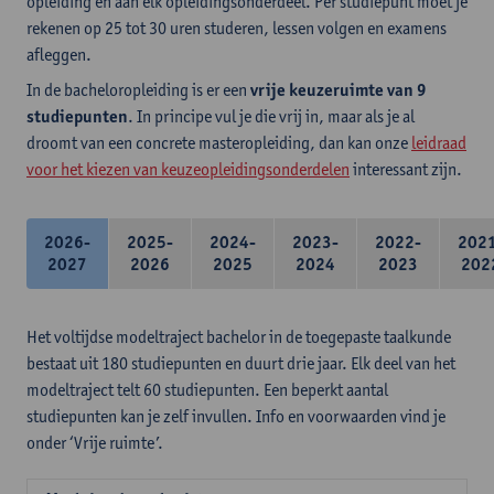
opleiding en aan elk opleidingsonderdeel. Per studiepunt moet je
rekenen op 25 tot 30 uren studeren, lessen volgen en examens
afleggen.
In de bacheloropleiding is er een
vrije keuzeruimte van 9
studiepunten
. In principe vul je die vrij in, maar als je al
droomt van een concrete masteropleiding, dan kan onze
leidraad
voor het kiezen van keuzeopleidingsonderdelen
interessant zijn.
2026-
2025-
2024-
2023-
2022-
202
2027
2026
2025
2024
2023
202
Het voltijdse modeltraject bachelor in de toegepaste taalkunde
bestaat uit 180 studiepunten en duurt drie jaar. Elk deel van het
modeltraject telt 60 studiepunten. Een beperkt aantal
studiepunten kan je zelf invullen. Info en voorwaarden vind je
onder ‘Vrije ruimte’.