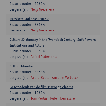
3
studiepunten
2E SEM
Lesgever(s):
Nelly Grebeneva
Russisch: Taal en cultuur 2
3
studiepunten
2E SEM
Lesgever(s):
Nelly Grebeneva
Cultural Diplomacy in the Twentieth Century: Soft Power's
Institutions and Actors
3
studiepunten
2E SEM
Lesgever(s):
Rafael Pedemonte
Cultuurfilosofie
6
studiepunten
2E SEM
Lesgever(s):
Arthur Cools
Annelies Verbeeck
Geschiedenis van de film 1: vroege cinema
3
studiepunten
1E SEM
Lesgever(s):
Tom Paulus
Ruben Demasure