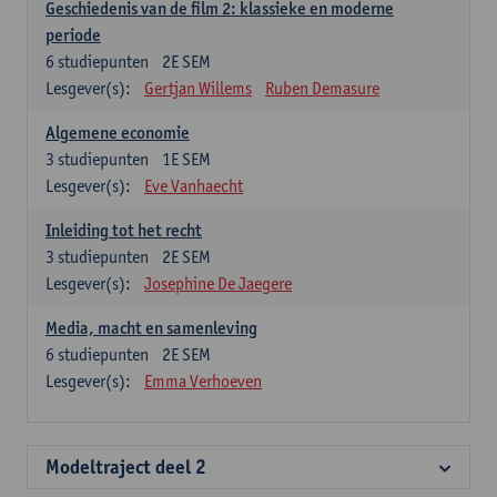
Geschiedenis van de film 2: klassieke en moderne
periode
6
studiepunten
2E SEM
Lesgever(s):
Gertjan Willems
Ruben Demasure
Algemene economie
3
studiepunten
1E SEM
Lesgever(s):
Eve Vanhaecht
Inleiding tot het recht
3
studiepunten
2E SEM
Lesgever(s):
Josephine De Jaegere
Media, macht en samenleving
6
studiepunten
2E SEM
Lesgever(s):
Emma Verhoeven
Modeltraject deel 2