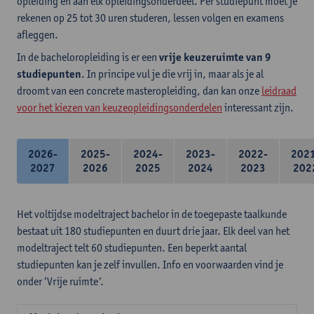
opleiding en aan elk opleidingsonderdeel. Per studiepunt moet je
rekenen op 25 tot 30 uren studeren, lessen volgen en examens
afleggen.
In de bacheloropleiding is er een
vrije keuzeruimte van 9
studiepunten
. In principe vul je die vrij in, maar als je al
droomt van een concrete masteropleiding, dan kan onze
leidraad
voor het kiezen van keuzeopleidingsonderdelen
interessant zijn.
2026-
2025-
2024-
2023-
2022-
202
2027
2026
2025
2024
2023
202
Het voltijdse modeltraject bachelor in de toegepaste taalkunde
bestaat uit 180 studiepunten en duurt drie jaar. Elk deel van het
modeltraject telt 60 studiepunten. Een beperkt aantal
studiepunten kan je zelf invullen. Info en voorwaarden vind je
onder ‘Vrije ruimte’.