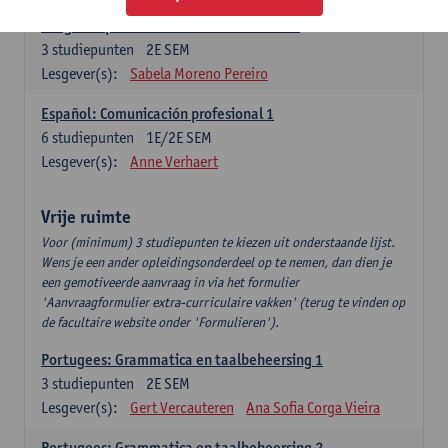
Lengua española: Destrezas intermedias
3
studiepunten
2E SEM
Lesgever(s):
Sabela Moreno Pereiro
Español: Comunicación profesional 1
6
studiepunten
1E/2E SEM
Lesgever(s):
Anne Verhaert
Vrije ruimte
Voor (minimum) 3 studiepunten te kiezen uit onderstaande lijst.
Wens je een ander opleidingsonderdeel op te nemen, dan dien je
een gemotiveerde aanvraag in via het formulier
'Aanvraagformulier extra-curriculaire vakken' (terug te vinden op
de facultaire website onder 'Formulieren').
Portugees: Grammatica en taalbeheersing 1
3
studiepunten
2E SEM
Lesgever(s):
Gert Vercauteren
Ana Sofia Corga Vieira
Portugees: Grammatica en taalbeheersing 2