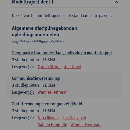
Modeltraject deel 1
Deel 1 van het modeltraject is het standaard startpakket.
Algemene disciplinegebonden
opleidingsonderdelen
Verplichte opleidingsonderdelen
Toegepaste taalkunde: Taal, individu en maatschappij
3
studiepunten
1E SEM
Lesgever(s):
Carola Strobl
Jim Ureel
Communicatiewetenschap
3
studiepunten
2E SEM
Lesgever(s):
Wannes Heirman
Taal, technologie en toegankelijkheid
3
studiepunten
1E SEM
Lesgever(s):
Nina Reviers
Iris Schrijver
Sabien Hanoulle
Wannes Heirman