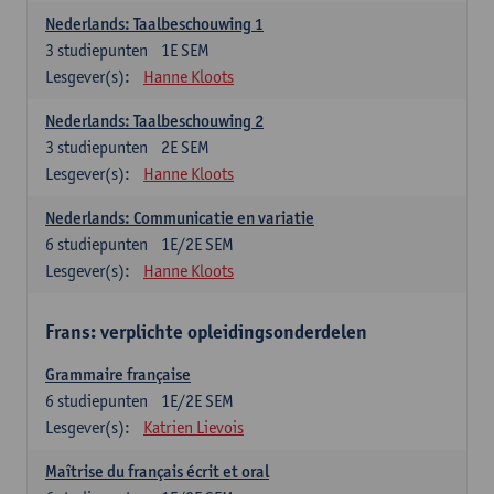
Nederlands: Taalbeschouwing 1
3
studiepunten
1E SEM
Lesgever(s):
Hanne Kloots
Nederlands: Taalbeschouwing 2
3
studiepunten
2E SEM
Lesgever(s):
Hanne Kloots
Nederlands: Communicatie en variatie
6
studiepunten
1E/2E SEM
Lesgever(s):
Hanne Kloots
Frans: verplichte opleidingsonderdelen
Grammaire française
6
studiepunten
1E/2E SEM
Lesgever(s):
Katrien Lievois
Maîtrise du français écrit et oral