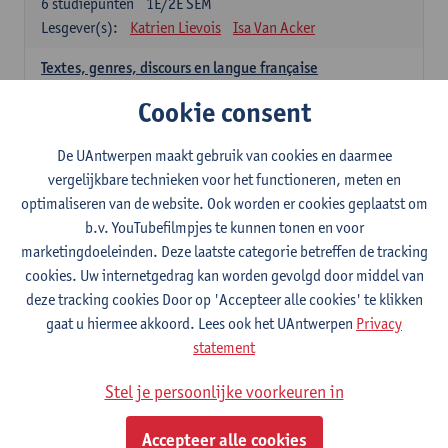
6
studiepunten
1E/2E SEM
Lesgever(s):
Katrien Lievois
Isa Van Acker
Textes, genres, discours en langue française
6
studiepunten
1E/2E SEM
Cookie consent
Lesgever(s):
Kris Peeters
De UAntwerpen maakt gebruik van cookies en daarmee
Spaans: verplichte opleidingsonderdelen
vergelijkbare technieken voor het functioneren, meten en
optimaliseren van de website. Ook worden er cookies geplaatst om
Gramática española 1
b.v. YouTubefilmpjes te kunnen tonen en voor
3
studiepunten
1E SEM
marketingdoeleinden. Deze laatste categorie betreffen de tracking
Lesgever(s):
Anne Verhaert
cookies. Uw internetgedrag kan worden gevolgd door middel van
Gramática española 2
deze tracking cookies Door op 'Accepteer alle cookies' te klikken
3
studiepunten
2E SEM
gaat u hiermee akkoord. Lees ook het UAntwerpen
Privacy
Lesgever(s):
Anne Verhaert
statement
Lengua española: Destrezas básicas
Stel je persoonlijke voorkeuren in
3
studiepunten
1E SEM
Lesgever(s):
Sabela Moreno Pereiro
Accepteer alle cookies