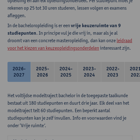
opleiding en aan elk opleidingsonderdeel. Per studiepunt moet je
rekenen op 25 tot 30 uren studeren, lessen volgen en examens
afleggen.
In de bacheloropleiding is er een
vrije keuzeruimte van 9
studiepunten
. In principe vul je die vrij in, maar als je al
droomt van een concrete masteropleiding, dan kan onze
leidraad
voor het kiezen van keuzeopleidingsonderdelen
interessant zijn.
2026-
2025-
2024-
2023-
2022-
202
2027
2026
2025
2024
2023
202
Het voltijdse modeltraject bachelor in de toegepaste taalkunde
bestaat uit 180 studiepunten en duurt drie jaar. Elk deel van het
modeltraject telt 60 studiepunten. Een beperkt aantal
studiepunten kan je zelf invullen. Info en voorwaarden vind je
onder ‘Vrije ruimte’.