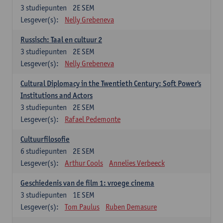
3
studiepunten
2E SEM
Lesgever(s):
Nelly Grebeneva
Russisch: Taal en cultuur 2
3
studiepunten
2E SEM
Lesgever(s):
Nelly Grebeneva
Cultural Diplomacy in the Twentieth Century: Soft Power's
Institutions and Actors
3
studiepunten
2E SEM
Lesgever(s):
Rafael Pedemonte
Cultuurfilosofie
6
studiepunten
2E SEM
Lesgever(s):
Arthur Cools
Annelies Verbeeck
Geschiedenis van de film 1: vroege cinema
3
studiepunten
1E SEM
Lesgever(s):
Tom Paulus
Ruben Demasure