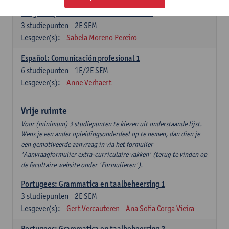
Lengua española: Destrezas intermedias
3
studiepunten
2E SEM
Lesgever(s):
Sabela Moreno Pereiro
Español: Comunicación profesional 1
6
studiepunten
1E/2E SEM
Lesgever(s):
Anne Verhaert
Vrije ruimte
Voor (minimum) 3 studiepunten te kiezen uit onderstaande lijst.
Wens je een ander opleidingsonderdeel op te nemen, dan dien je
een gemotiveerde aanvraag in via het formulier
'Aanvraagformulier extra-curriculaire vakken' (terug te vinden op
de facultaire website onder 'Formulieren').
Portugees: Grammatica en taalbeheersing 1
3
studiepunten
2E SEM
Lesgever(s):
Gert Vercauteren
Ana Sofia Corga Vieira
Portugees: Grammatica en taalbeheersing 2