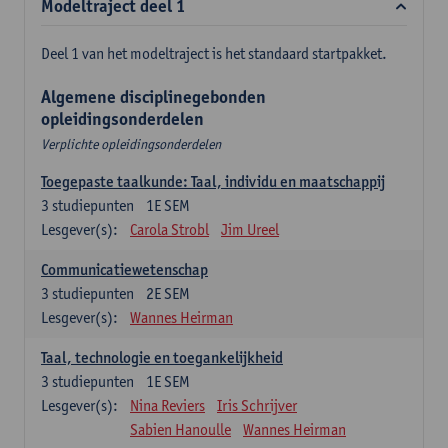
Modeltraject deel 1
Deel 1 van het modeltraject is het standaard startpakket.
Algemene disciplinegebonden
opleidingsonderdelen
Verplichte opleidingsonderdelen
Toegepaste taalkunde: Taal, individu en maatschappij
3
studiepunten
1E SEM
Lesgever(s):
Carola Strobl
Jim Ureel
Communicatiewetenschap
3
studiepunten
2E SEM
Lesgever(s):
Wannes Heirman
Taal, technologie en toegankelijkheid
3
studiepunten
1E SEM
Lesgever(s):
Nina Reviers
Iris Schrijver
Sabien Hanoulle
Wannes Heirman