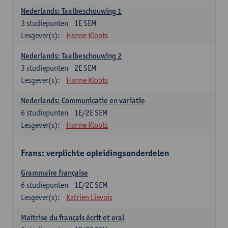
Nederlands: Taalbeschouwing 1
3
studiepunten
1E SEM
Lesgever(s):
Hanne Kloots
Nederlands: Taalbeschouwing 2
3
studiepunten
2E SEM
Lesgever(s):
Hanne Kloots
Nederlands: Communicatie en variatie
6
studiepunten
1E/2E SEM
Lesgever(s):
Hanne Kloots
Frans: verplichte opleidingsonderdelen
Grammaire française
6
studiepunten
1E/2E SEM
Lesgever(s):
Katrien Lievois
Maîtrise du français écrit et oral