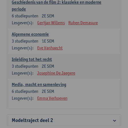
Geschiedenis van de film 2: klassieke en moderne
periode
6
studiepunten
2E SEM
Lesgever(s):
Gertjan Willems
Ruben Demasure
Algemene economie
3
studiepunten
1E SEM
Lesgever(s):
Eve Vanhaecht
Inleiding tot het recht
3
studiepunten
2E SEM
Lesgever(s):
Josephine De Jaegere
Media, macht en samenleving
6
studiepunten
2E SEM
Lesgever(s):
Emma Verhoeven
Modeltraject deel 2