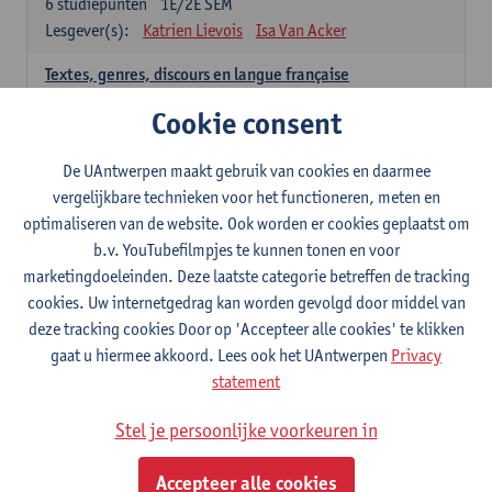
6
studiepunten
1E/2E SEM
Lesgever(s):
Katrien Lievois
Isa Van Acker
Textes, genres, discours en langue française
6
studiepunten
1E/2E SEM
Cookie consent
Lesgever(s):
Kris Peeters
De UAntwerpen maakt gebruik van cookies en daarmee
Spaans: verplichte opleidingsonderdelen
vergelijkbare technieken voor het functioneren, meten en
optimaliseren van de website. Ook worden er cookies geplaatst om
Gramática española 1
b.v. YouTubefilmpjes te kunnen tonen en voor
3
studiepunten
1E SEM
marketingdoeleinden. Deze laatste categorie betreffen de tracking
Lesgever(s):
Anne Verhaert
cookies. Uw internetgedrag kan worden gevolgd door middel van
Gramática española 2
deze tracking cookies Door op 'Accepteer alle cookies' te klikken
3
studiepunten
2E SEM
gaat u hiermee akkoord. Lees ook het UAntwerpen
Privacy
Lesgever(s):
Anne Verhaert
statement
Lengua española: Destrezas básicas
Stel je persoonlijke voorkeuren in
3
studiepunten
1E SEM
Lesgever(s):
Sabela Moreno Pereiro
Accepteer alle cookies