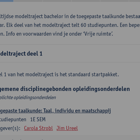
ltijdse modeltraject bachelor in de toegepaste taalkunde besta
aar. Elk deel van het modeltraject telt 60 studiepunten. Een bepe
en. Info en voorwaarden vind je onder ‘Vrije ruimte’.
deltraject deel 1
l 1 van het modeltraject is het standaard startpakket.
gemene disciplinegebonden opleidingsonderdelen
plichte opleidingsonderdelen
gepaste taalkunde: Taal, individu en maatschappij
tudiepunten
1E SEM
gever(s):
Carola Strobl
Jim Ureel