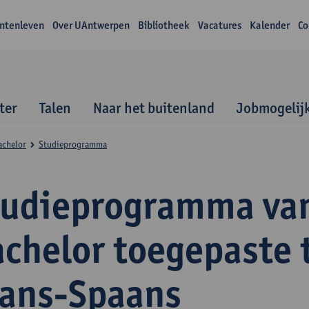
ntenleven
Over UAntwerpen
Bibliotheek
Vacatures
Kalender
Co
ter
Talen
Naar het buitenland
Jobmogelij
achelor
Studieprogramma
tudieprogramma va
achelor toegepaste 
rans-Spaans