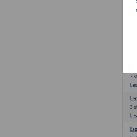
Gra
3
s
Les
Gra
3
s
Les
Len
3
s
Les
Len
3
s
Les
Esp