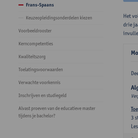
Frans-Spaans
Het vo
Keuzeopleidingsonderdelen kiezen
drie j
Voorbeeldrooster
invull
Kerncompetenties
Mo
Kwaliteitszorg
Toelatingsvoorwaarden
Dee
Verwachte voorkennis
Al
Inschrijven en studiegeld
Ver
Alvast proeven van de educatieve master
Toe
tijdens je bachelor?
3
s
Les