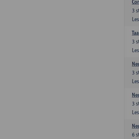
Co
3
s
Les
Taa
3
s
Les
Ned
3
s
Les
Ned
3
s
Les
Ned
6
s