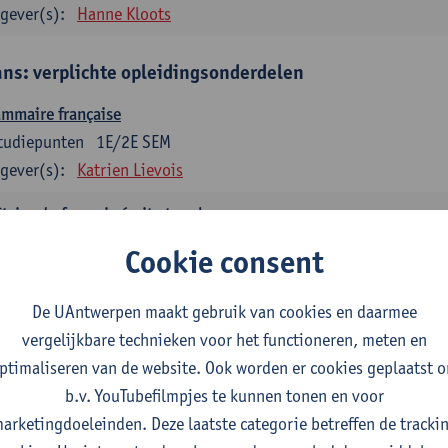
gever(s):
Hanne Kloots
ans: verplichte opleidingsonderdelen
mmaire française
tudiepunten
1E/2E SEM
gever(s):
Katrien Lievois
trise du français écrit et oral
tudiepunten
1E/2E SEM
Cookie consent
gever(s):
Katrien Lievois
Isa Van Acker
De UAntwerpen maakt gebruik van cookies en daarmee
tes, genres, discours en langue française
vergelijkbare technieken voor het functioneren, meten en
tudiepunten
1E/2E SEM
ptimaliseren van de website. Ook worden er cookies geplaatst 
gever(s):
Kris Peeters
b.v. YouTubefilmpjes te kunnen tonen en voor
arketingdoeleinden. Deze laatste categorie betreffen de tracki
aans: verplichte opleidingsonderdelen