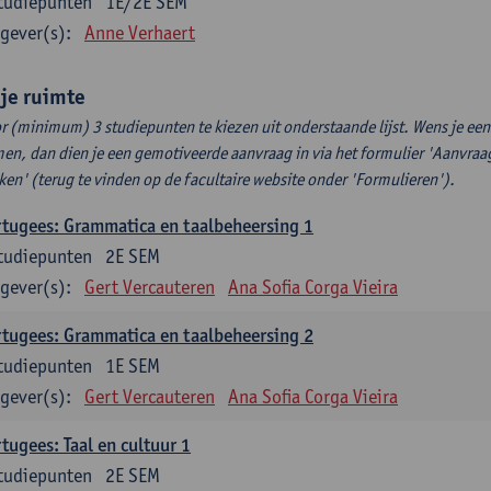
tudiepunten
1E/2E SEM
gever(s):
Anne Verhaert
ije ruimte
r (minimum) 3 studiepunten te kiezen uit onderstaande lijst. Wens je ee
en, dan dien je een gemotiveerde aanvraag in via het formulier 'Aanvraag
ken' (terug te vinden op de facultaire website onder 'Formulieren').
tugees: Grammatica en taalbeheersing 1
tudiepunten
2E SEM
gever(s):
Gert Vercauteren
Ana Sofia Corga Vieira
tugees: Grammatica en taalbeheersing 2
tudiepunten
1E SEM
gever(s):
Gert Vercauteren
Ana Sofia Corga Vieira
tugees: Taal en cultuur 1
tudiepunten
2E SEM