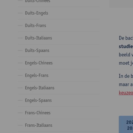
Duits-Chinees
Duits-Engels
Duits-Frans
De bac
Duits-Italiaans
studi
Duits-Spaans
beeld 
moet j
Engels-Chinees
Engels-Frans
In de 
maar a
Engels-Italiaans
keuzeo
Engels-Spaans
Frans-Chinees
20
Frans-Italiaans
20