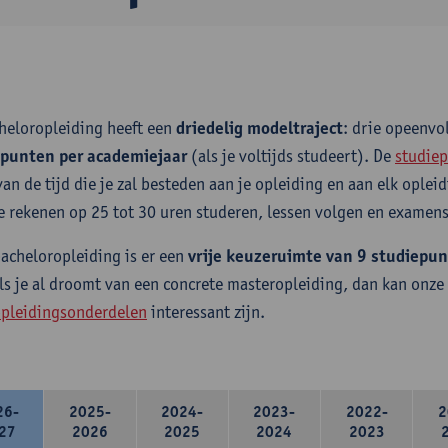
heloropleiding heeft een
driedelig modeltraject
: drie opeenv
epunten per academiejaar
(als je voltijds studeert). De
studiep
van de tijd die je zal besteden aan je opleiding en aan elk ople
e rekenen op 25 tot 30 uren studeren, lessen volgen en examens
bacheloropleiding is er een
vrije keuzeruimte van 9 studiepu
ls je al droomt van een concrete masteropleiding, dan kan onze
pleidingsonderdelen
interessant zijn.
26-
2025-
2024-
2023-
2022-
2
27
2026
2025
2024
2023