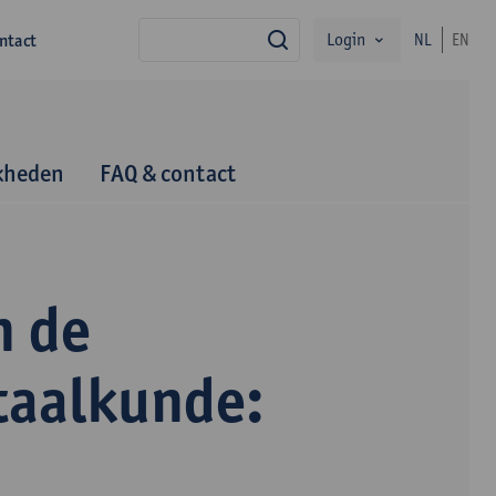
Login
ntact
NL
EN
zoek
kheden
FAQ & contact
n de
taalkunde: