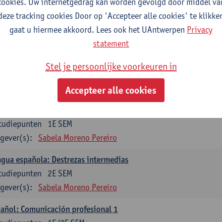
cookies. Uw internetgedrag kan worden gevolgd door middel va
mática española 1
deze tracking cookies Door op 'Accepteer alle cookies' te klikke
tudiepunten
1E SEM
gaat u hiermee akkoord. Lees ook het UAntwerpen
Privacy
gever(s):
Anne Verhaert
statement
mática española 2
Stel je persoonlijke voorkeuren in
tudiepunten
2E SEM
gever(s):
Anne Verhaert
Accepteer alle cookies
gua española: Destrezas básicas
tudiepunten
1E SEM
gever(s):
Sabela Moreno Pereiro
gua española: Destrezas intermedias
tudiepunten
2E SEM
gever(s):
Sabela Moreno Pereiro
añol: Comunicación profesional 1