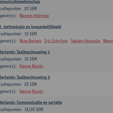
mmunicatiewetenschap
tudiepunten
2E SEM
gever(s):
Wannes Heirman
l, technologie en toegankelijkheid
tudiepunten
1E SEM
gever(s):
Nina Reviers
Iris Schrijver
Sabien Hanoulle
Wann
erlands: Taalbeschouwing 1
tudiepunten
1E SEM
gever(s):
Hanne Kloots
erlands: Taalbeschouwing 2
tudiepunten
2E SEM
gever(s):
Hanne Kloots
erlands: Communicatie en variatie
tudiepunten
1E/2E SEM