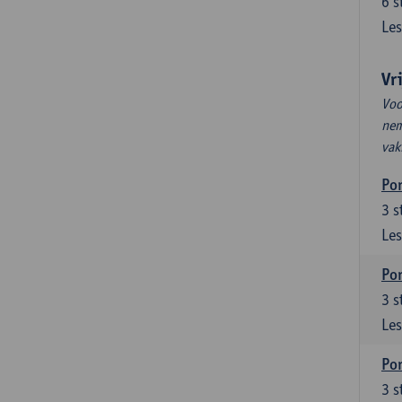
6
s
Les
Vr
Voo
nem
vak
Por
3
s
Les
Por
3
s
Les
Por
3
s