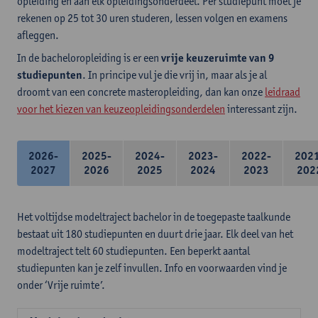
opleiding en aan elk opleidingsonderdeel. Per studiepunt moet je
rekenen op 25 tot 30 uren studeren, lessen volgen en examens
afleggen.
In de bacheloropleiding is er een
vrije keuzeruimte van 9
studiepunten
. In principe vul je die vrij in, maar als je al
droomt van een concrete masteropleiding, dan kan onze
leidraad
voor het kiezen van keuzeopleidingsonderdelen
interessant zijn.
2026-
2025-
2024-
2023-
2022-
202
2027
2026
2025
2024
2023
202
Het voltijdse modeltraject bachelor in de toegepaste taalkunde
bestaat uit 180 studiepunten en duurt drie jaar. Elk deel van het
modeltraject telt 60 studiepunten. Een beperkt aantal
studiepunten kan je zelf invullen. Info en voorwaarden vind je
onder ‘Vrije ruimte’.