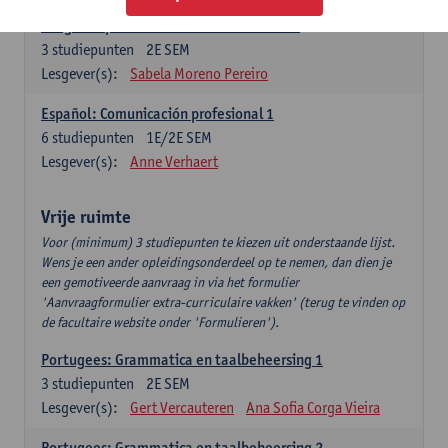
Lengua española: Destrezas intermedias
3
studiepunten
2E SEM
Lesgever(s):
Sabela Moreno Pereiro
Español: Comunicación profesional 1
6
studiepunten
1E/2E SEM
Lesgever(s):
Anne Verhaert
Vrije ruimte
Voor (minimum) 3 studiepunten te kiezen uit onderstaande lijst.
Wens je een ander opleidingsonderdeel op te nemen, dan dien je
een gemotiveerde aanvraag in via het formulier
'Aanvraagformulier extra-curriculaire vakken' (terug te vinden op
de facultaire website onder 'Formulieren').
Portugees: Grammatica en taalbeheersing 1
3
studiepunten
2E SEM
Lesgever(s):
Gert Vercauteren
Ana Sofia Corga Vieira
Portugees: Grammatica en taalbeheersing 2