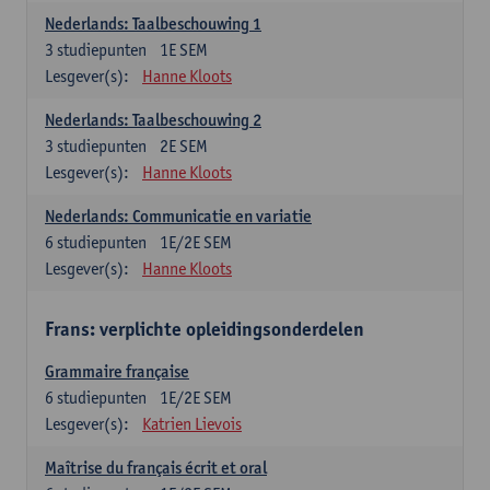
Nederlands: Taalbeschouwing 1
3
studiepunten
1E SEM
Lesgever(s):
Hanne Kloots
Nederlands: Taalbeschouwing 2
3
studiepunten
2E SEM
Lesgever(s):
Hanne Kloots
Nederlands: Communicatie en variatie
6
studiepunten
1E/2E SEM
Lesgever(s):
Hanne Kloots
Frans: verplichte opleidingsonderdelen
Grammaire française
6
studiepunten
1E/2E SEM
Lesgever(s):
Katrien Lievois
Maîtrise du français écrit et oral