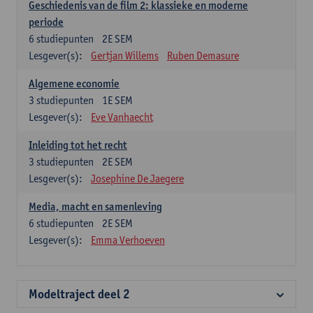
Geschiedenis van de film 2: klassieke en moderne
periode
6
studiepunten
2E SEM
Lesgever(s):
Gertjan Willems
Ruben Demasure
Algemene economie
3
studiepunten
1E SEM
Lesgever(s):
Eve Vanhaecht
Inleiding tot het recht
3
studiepunten
2E SEM
Lesgever(s):
Josephine De Jaegere
Media, macht en samenleving
6
studiepunten
2E SEM
Lesgever(s):
Emma Verhoeven
Modeltraject deel 2