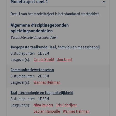
Modeltraject deel 1
Deel 1 van het modeltraject is het standaard startpakket.
Algemene disciplinegebonden
opleidingsonderdelen
Verplichte opleidingsonderdelen
Toegepaste taalkunde: Taal, individu en maatschappij
3
studiepunten
1E SEM
Lesgever(s):
Carola Strobl
Jim Ureel
Communicatiewetenschap
3
studiepunten
2E SEM
Lesgever(s):
Wannes Heirman
Taal, technologie en toegankelijkheid
3
studiepunten
1E SEM
Lesgever(s):
Nina Reviers
Iris Schrijver
Sabien Hanoulle
Wannes Heirman