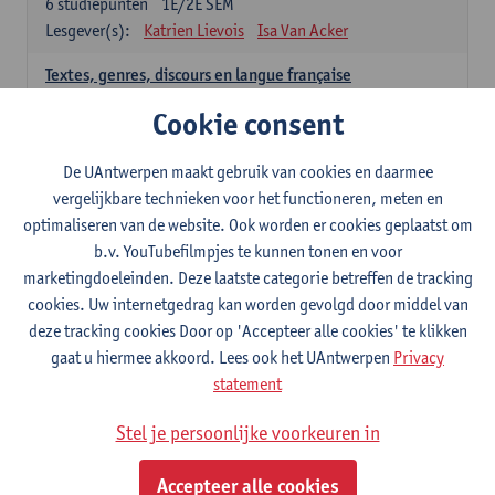
6
studiepunten
1E/2E SEM
Lesgever(s):
Katrien Lievois
Isa Van Acker
Textes, genres, discours en langue française
6
studiepunten
1E/2E SEM
Cookie consent
Lesgever(s):
Kris Peeters
De UAntwerpen maakt gebruik van cookies en daarmee
Spaans: verplichte opleidingsonderdelen
vergelijkbare technieken voor het functioneren, meten en
optimaliseren van de website. Ook worden er cookies geplaatst om
Gramática española 1
b.v. YouTubefilmpjes te kunnen tonen en voor
3
studiepunten
1E SEM
marketingdoeleinden. Deze laatste categorie betreffen de tracking
Lesgever(s):
Anne Verhaert
cookies. Uw internetgedrag kan worden gevolgd door middel van
Gramática española 2
deze tracking cookies Door op 'Accepteer alle cookies' te klikken
3
studiepunten
2E SEM
gaat u hiermee akkoord. Lees ook het UAntwerpen
Privacy
Lesgever(s):
Anne Verhaert
statement
Lengua española: Destrezas básicas
Stel je persoonlijke voorkeuren in
3
studiepunten
1E SEM
Lesgever(s):
Sabela Moreno Pereiro
Accepteer alle cookies