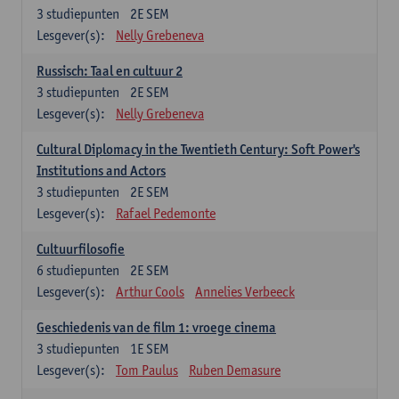
3
studiepunten
2E SEM
Lesgever(s):
Nelly Grebeneva
Russisch: Taal en cultuur 2
3
studiepunten
2E SEM
Lesgever(s):
Nelly Grebeneva
Cultural Diplomacy in the Twentieth Century: Soft Power's
Institutions and Actors
3
studiepunten
2E SEM
Lesgever(s):
Rafael Pedemonte
Cultuurfilosofie
6
studiepunten
2E SEM
Lesgever(s):
Arthur Cools
Annelies Verbeeck
Geschiedenis van de film 1: vroege cinema
3
studiepunten
1E SEM
Lesgever(s):
Tom Paulus
Ruben Demasure