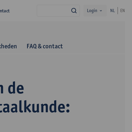
Login
ntact
NL
EN
zoek
kheden
FAQ & contact
n de
taalkunde: