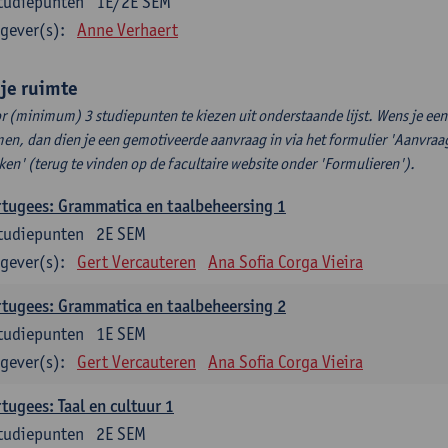
tudiepunten
1E/2E SEM
gever(s):
Anne Verhaert
ije ruimte
r (minimum) 3 studiepunten te kiezen uit onderstaande lijst. Wens je ee
en, dan dien je een gemotiveerde aanvraag in via het formulier 'Aanvraag
ken' (terug te vinden op de facultaire website onder 'Formulieren').
tugees: Grammatica en taalbeheersing 1
tudiepunten
2E SEM
gever(s):
Gert Vercauteren
Ana Sofia Corga Vieira
tugees: Grammatica en taalbeheersing 2
tudiepunten
1E SEM
gever(s):
Gert Vercauteren
Ana Sofia Corga Vieira
tugees: Taal en cultuur 1
tudiepunten
2E SEM