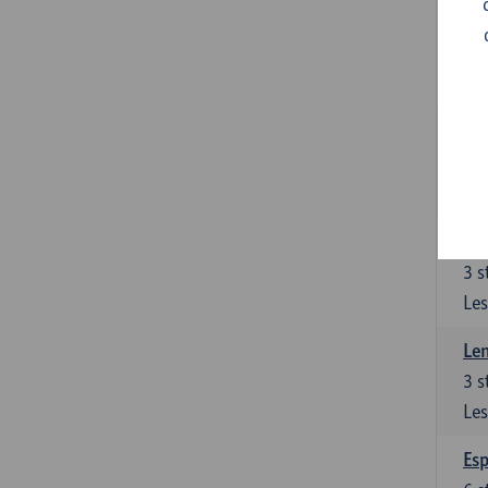
Gra
3
s
Les
Gra
3
s
Les
Len
3
s
Les
Len
3
s
Les
Esp