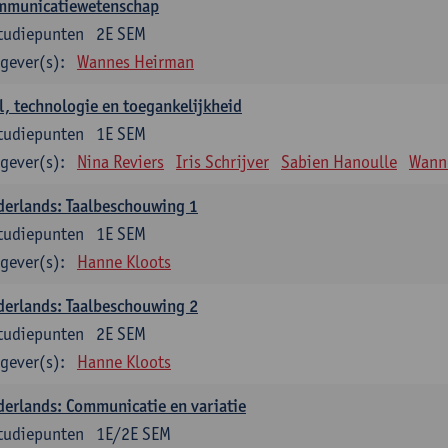
mmunicatiewetenschap
tudiepunten
2E SEM
gever(s):
Wannes Heirman
l, technologie en toegankelijkheid
tudiepunten
1E SEM
gever(s):
Nina Reviers
Iris Schrijver
Sabien Hanoulle
Wann
erlands: Taalbeschouwing 1
tudiepunten
1E SEM
gever(s):
Hanne Kloots
erlands: Taalbeschouwing 2
tudiepunten
2E SEM
gever(s):
Hanne Kloots
erlands: Communicatie en variatie
tudiepunten
1E/2E SEM