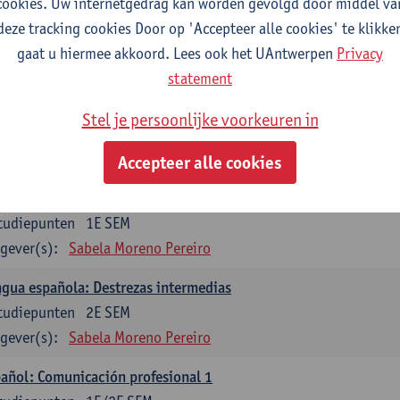
cookies. Uw internetgedrag kan worden gevolgd door middel va
mática española 1
deze tracking cookies Door op 'Accepteer alle cookies' te klikke
tudiepunten
1E SEM
gaat u hiermee akkoord. Lees ook het UAntwerpen
Privacy
gever(s):
Anne Verhaert
statement
mática española 2
Stel je persoonlijke voorkeuren in
tudiepunten
2E SEM
gever(s):
Anne Verhaert
Accepteer alle cookies
gua española: Destrezas básicas
tudiepunten
1E SEM
gever(s):
Sabela Moreno Pereiro
gua española: Destrezas intermedias
tudiepunten
2E SEM
gever(s):
Sabela Moreno Pereiro
añol: Comunicación profesional 1