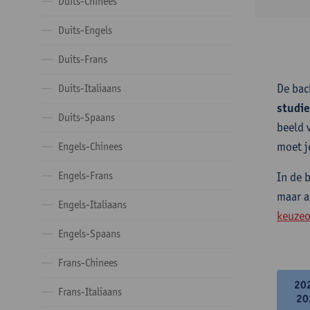
Duits-Chinees
Duits-Engels
Duits-Frans
De bac
Duits-Italiaans
studi
Duits-Spaans
beeld 
moet j
Engels-Chinees
Engels-Frans
In de 
maar a
Engels-Italiaans
keuzeo
Engels-Spaans
Frans-Chinees
20
Frans-Italiaans
20