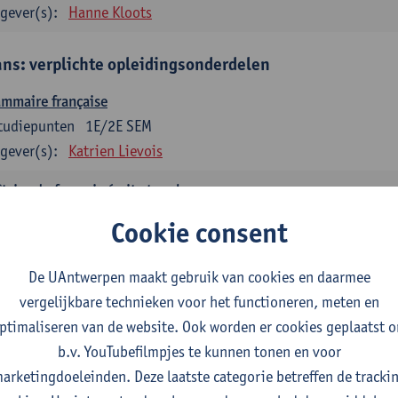
gever(s):
Hanne Kloots
ans: verplichte opleidingsonderdelen
mmaire française
tudiepunten
1E/2E SEM
gever(s):
Katrien Lievois
trise du français écrit et oral
tudiepunten
1E/2E SEM
Cookie consent
gever(s):
Katrien Lievois
Isa Van Acker
De UAntwerpen maakt gebruik van cookies en daarmee
tes, genres, discours en langue française
vergelijkbare technieken voor het functioneren, meten en
tudiepunten
1E/2E SEM
ptimaliseren van de website. Ook worden er cookies geplaatst 
gever(s):
Kris Peeters
b.v. YouTubefilmpjes te kunnen tonen en voor
arketingdoeleinden. Deze laatste categorie betreffen de tracki
aans: verplichte opleidingsonderdelen