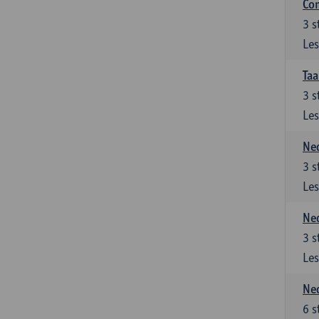
Co
3
s
Les
Taa
3
s
Les
Ned
3
s
Les
Ned
3
s
Les
Ned
6
s