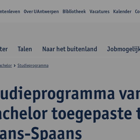
ntenleven
Over UAntwerpen
Bibliotheek
Vacatures
Kalender
Co
ter
Talen
Naar het buitenland
Jobmogelij
achelor
Studieprogramma
tudieprogramma va
achelor toegepaste 
rans-Spaans