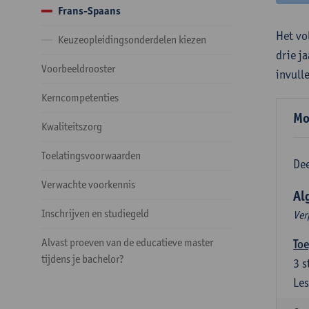
Frans-Spaans
Het vo
Keuzeopleidingsonderdelen kiezen
drie j
Voorbeeldrooster
invull
Kerncompetenties
Mo
Kwaliteitszorg
Toelatingsvoorwaarden
Dee
Verwachte voorkennis
Al
Inschrijven en studiegeld
Ver
Alvast proeven van de educatieve master
Toe
tijdens je bachelor?
3
s
Les