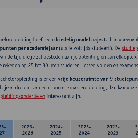
heloropleiding heeft een
driedelig modeltraject
: drie opeenv
epunten per academiejaar
(als je voltijds studeert). De
studiep
van de tijd die je zal besteden aan je opleiding en aan elk ople
e rekenen op 25 tot 30 uren studeren, lessen volgen en examens
bacheloropleiding is er een
vrije keuzeruimte van 9 studiepu
ls je al droomt van een concrete masteropleiding, dan kan onze
pleidingsonderdelen
interessant zijn.
26-
2025-
2024-
2023-
2022-
2
27
2026
2025
2024
2023