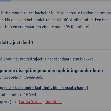
ltijdse modeltraject bachelor in de toegepaste taalkunde besta
aar. Elk deel van het modeltraject telt 60 studiepunten. Een bepe
en. Info en voorwaarden vind je onder ‘Vrije ruimte’.
deltraject deel 1
l 1 van het modeltraject is het standaard startpakket.
gemene disciplinegebonden opleidingsonderdelen
plichte opleidingsonderdelen
gepaste taalkunde: Taal, individu en maatschappij
tudiepunten
1E SEM
gever(s):
Carola Strobl
Jim Ureel