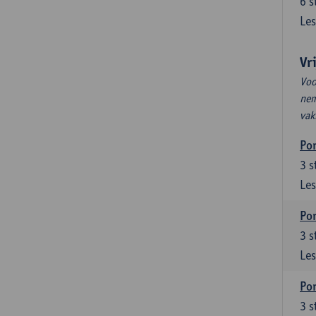
6
s
Les
Vr
Voo
nem
vak
Por
3
s
Les
Por
3
s
Les
Por
3
s