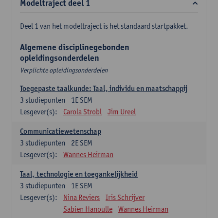
Modeltraject deel 1
Deel 1 van het modeltraject is het standaard startpakket.
Algemene disciplinegebonden
opleidingsonderdelen
Verplichte opleidingsonderdelen
Toegepaste taalkunde: Taal, individu en maatschappij
3
studiepunten
1E SEM
Lesgever(s):
Carola Strobl
Jim Ureel
Communicatiewetenschap
3
studiepunten
2E SEM
Lesgever(s):
Wannes Heirman
Taal, technologie en toegankelijkheid
3
studiepunten
1E SEM
Lesgever(s):
Nina Reviers
Iris Schrijver
Sabien Hanoulle
Wannes Heirman