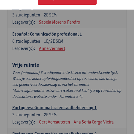
Lengua española: Destrezas intermedias
3
studiepunten
2E SEM
Lesgever(s):
Sabela Moreno Pereiro
Español: Comunicación profesional 1
6
studiepunten
1E/2E SEM
Lesgever(s):
Anne Verhaert
Vrije ruimte
Voor (minimum) 3 studiepunten te kiezen uit onderstaande lijst.
Wens je een ander opleidingsonderdeel op te nemen, dan dien je
een gemotiveerde aanvraag in via het formulier
'Aanvraagformulier extra-curriculaire vakken' (terug te vinden op
de facultaire website onder 'Formulieren').
Portugees: Grammatica en taalbeheersing 1
3
studiepunten
2E SEM
Lesgever(s):
Gert Vercauteren
Ana Sofia Corga Vieira
Portugees: Grammatica en taalbeheersing 2