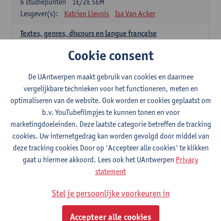
6
studiepunten
1E/2E SEM
Lesgever(s):
Katrien Lievois
Isa Van Acker
Textes, genres, discours en langue française
6
studiepunten
1E/2E SEM
Cookie consent
Lesgever(s):
Kris Peeters
De UAntwerpen maakt gebruik van cookies en daarmee
Spaans: verplichte opleidingsonderdelen
vergelijkbare technieken voor het functioneren, meten en
optimaliseren van de website. Ook worden er cookies geplaatst om
Gramática española 1
b.v. YouTubefilmpjes te kunnen tonen en voor
3
studiepunten
1E SEM
marketingdoeleinden. Deze laatste categorie betreffen de tracking
Lesgever(s):
Anne Verhaert
cookies. Uw internetgedrag kan worden gevolgd door middel van
Gramática española 2
deze tracking cookies Door op 'Accepteer alle cookies' te klikken
3
studiepunten
2E SEM
gaat u hiermee akkoord. Lees ook het UAntwerpen
Privacy
Lesgever(s):
Anne Verhaert
statement
Lengua española: Destrezas básicas
Stel je persoonlijke voorkeuren in
3
studiepunten
1E SEM
Lesgever(s):
Sabela Moreno Pereiro
Accepteer alle cookies