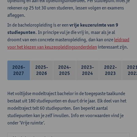
opleiding en aan elk opleidingsonderdeel. Per studiepunt moet je
rekenen op 25 tot 30 uren studeren, lessen volgen en examens
afleggen.
In de bacheloropleiding is er een
vrije keuzeruimte van 9
studiepunten
. In principe vul je die vrij in, maar als je al
droomt van een concrete masteropleiding, dan kan onze
leidraad
voor het kiezen van keuzeopleidingsonderdelen
interessant zijn.
2026-
2025-
2024-
2023-
2022-
202
2027
2026
2025
2024
2023
202
Het voltijdse modeltraject bachelor in de toegepaste taalkunde
bestaat uit 180 studiepunten en duurt drie jaar. Elk deel van het
modeltraject telt 60 studiepunten. Een beperkt aantal
studiepunten kan je zelf invullen. Info en voorwaarden vind je
onder ‘Vrije ruimte’.