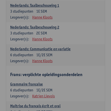
Nederlands: Taalbeschouwing 1
3
studiepunten
1E SEM
Lesgever(s):
Hanne Kloots
Nederlands: Taalbeschouwing 2
3
studiepunten
2E SEM
Lesgever(s):
Hanne Kloots
Nederlands: Communicatie en variatie
6
studiepunten
1E/2E SEM
Lesgever(s):
Hanne Kloots
Frans: verplichte opleidingsonderdelen
Grammaire française
6
studiepunten
1E/2E SEM
Lesgever(s):
Katrien Lievois
Maîtrise du français écrit et oral