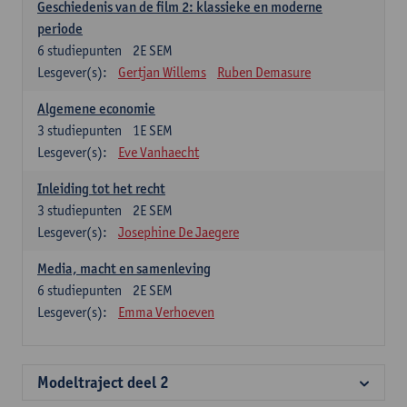
Geschiedenis van de film 2: klassieke en moderne
periode
6
studiepunten
2E SEM
Lesgever(s):
Gertjan Willems
Ruben Demasure
Algemene economie
3
studiepunten
1E SEM
Lesgever(s):
Eve Vanhaecht
Inleiding tot het recht
3
studiepunten
2E SEM
Lesgever(s):
Josephine De Jaegere
Media, macht en samenleving
6
studiepunten
2E SEM
Lesgever(s):
Emma Verhoeven
Modeltraject deel 2