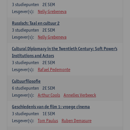
3
studiepunten
2E SEM
Lesgever(s):
Nelly Grebeneva
Russisch: Taal en cultuur 2
3
studiepunten
2E SEM
Lesgever(s):
Nelly Grebeneva
Cultural Diplomacy in the Twentieth Century: Soft Power's
Institutions and Actors
3
studiepunten
2E SEM
Lesgever(s):
Rafael Pedemonte
Cultuurfilosofie
6
studiepunten
2E SEM
Lesgever(s):
Arthur Cools
Annelies Verbeeck
Geschiedenis van de film 1: vroege cinema
3
studiepunten
1E SEM
Lesgever(s):
Tom Paulus
Ruben Demasure