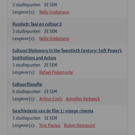
3
studiepunten
2E SEM
Lesgever(s):
Nelly Grebeneva
Russisch: Taal en cultuur 2
3
studiepunten
2E SEM
Lesgever(s):
Nelly Grebeneva
Cultural Diplomacy in the Twentieth Century: Soft Power's
Institutions and Actors
3
studiepunten
2E SEM
Lesgever(s):
Rafael Pedemonte
Cultuurfilosofie
6
studiepunten
2E SEM
Lesgever(s):
Arthur Cools
Annelies Verbeeck
Geschiedenis van de film 1: vroege cinema
3
studiepunten
1E SEM
Lesgever(s):
Tom Paulus
Ruben Demasure