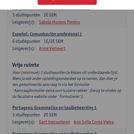
Lengua española: Destrezas intermedias
3
studiepunten
2E SEM
Lesgever(s):
Sabela Moreno Pereiro
Español: Comunicación profesional 1
6
studiepunten
1E/2E SEM
Lesgever(s):
Anne Verhaert
Vrije ruimte
Voor (minimum) 3 studiepunten te kiezen uit onderstaande lijst.
Wens je een ander opleidingsonderdeel op te nemen, dan dien je
een gemotiveerde aanvraag in via het formulier
'Aanvraagformulier extra-curriculaire vakken' (terug te vinden op
de facultaire website onder 'Formulieren').
Portugees: Grammatica en taalbeheersing 1
3
studiepunten
2E SEM
Lesgever(s):
Gert Vercauteren
Ana Sofia Corga Vieira
Portugees: Grammatica en taalbeheersing 2