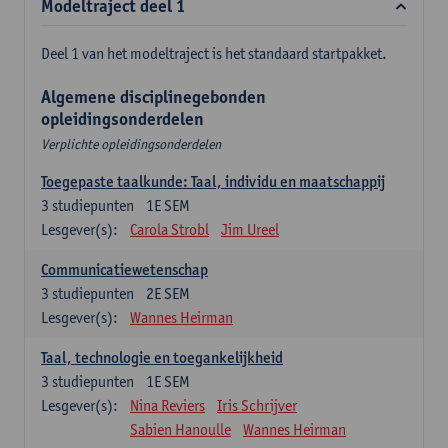
Modeltraject deel 1
Deel 1 van het modeltraject is het standaard startpakket.
Algemene disciplinegebonden
opleidingsonderdelen
Verplichte opleidingsonderdelen
Toegepaste taalkunde: Taal, individu en maatschappij
3
studiepunten
1E SEM
Lesgever(s):
Carola Strobl
Jim Ureel
Communicatiewetenschap
3
studiepunten
2E SEM
Lesgever(s):
Wannes Heirman
Taal, technologie en toegankelijkheid
3
studiepunten
1E SEM
Lesgever(s):
Nina Reviers
Iris Schrijver
Sabien Hanoulle
Wannes Heirman