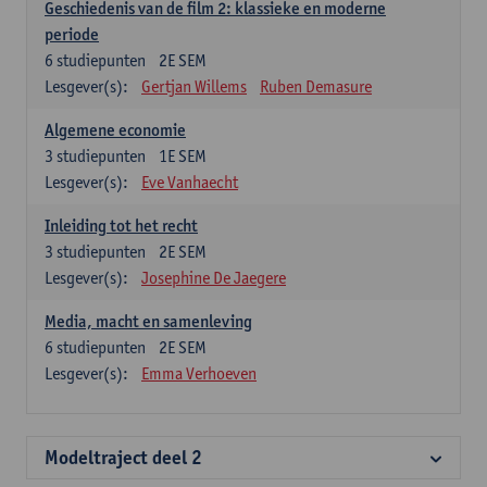
Geschiedenis van de film 2: klassieke en moderne
periode
6
studiepunten
2E SEM
Lesgever(s):
Gertjan Willems
Ruben Demasure
Algemene economie
3
studiepunten
1E SEM
Lesgever(s):
Eve Vanhaecht
Inleiding tot het recht
3
studiepunten
2E SEM
Lesgever(s):
Josephine De Jaegere
Media, macht en samenleving
6
studiepunten
2E SEM
Lesgever(s):
Emma Verhoeven
Modeltraject deel 2