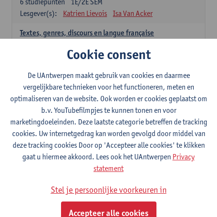
6
studiepunten
1E/2E SEM
Lesgever(s):
Katrien Lievois
Isa Van Acker
Textes, genres, discours en langue française
6
studiepunten
1E/2E SEM
Cookie consent
Lesgever(s):
Kris Peeters
De UAntwerpen maakt gebruik van cookies en daarmee
Spaans: verplichte opleidingsonderdelen
vergelijkbare technieken voor het functioneren, meten en
optimaliseren van de website. Ook worden er cookies geplaatst om
Gramática española 1
b.v. YouTubefilmpjes te kunnen tonen en voor
3
studiepunten
1E SEM
marketingdoeleinden. Deze laatste categorie betreffen de tracking
Lesgever(s):
Anne Verhaert
cookies. Uw internetgedrag kan worden gevolgd door middel van
Gramática española 2
deze tracking cookies Door op 'Accepteer alle cookies' te klikken
3
studiepunten
2E SEM
gaat u hiermee akkoord. Lees ook het UAntwerpen
Privacy
Lesgever(s):
Anne Verhaert
statement
Lengua española: Destrezas básicas
Stel je persoonlijke voorkeuren in
3
studiepunten
1E SEM
Lesgever(s):
Sabela Moreno Pereiro
Accepteer alle cookies