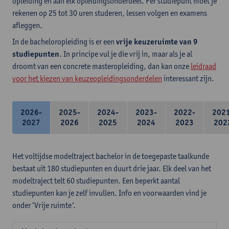
opleiding en aan elk opleidingsonderdeel. Per studiepunt moet je
rekenen op 25 tot 30 uren studeren, lessen volgen en examens
afleggen.
In de bacheloropleiding is er een
vrije keuzeruimte van 9
studiepunten
. In principe vul je die vrij in, maar als je al
droomt van een concrete masteropleiding, dan kan onze
leidraad
voor het kiezen van keuzeopleidingsonderdelen
interessant zijn.
2026-
2025-
2024-
2023-
2022-
202
2027
2026
2025
2024
2023
202
Het voltijdse modeltraject bachelor in de toegepaste taalkunde
bestaat uit 180 studiepunten en duurt drie jaar. Elk deel van het
modeltraject telt 60 studiepunten. Een beperkt aantal
studiepunten kan je zelf invullen. Info en voorwaarden vind je
onder ‘Vrije ruimte’.