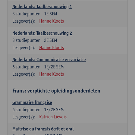
Nederlands: Taalbeschouwing 1
3
studiepunten
1E SEM
Lesgever(s):
Hanne Kloots
Nederlands: Taalbeschouwing 2
3
studiepunten
2E SEM
Lesgever(s):
Hanne Kloots
Nederlands: Communicatie en variatie
6
studiepunten
1E/2E SEM
Lesgever(s):
Hanne Kloots
Frans: verplichte opleidingsonderdelen
Grammaire française
6
studiepunten
1E/2E SEM
Lesgever(s):
Katrien Lievois
Maîtrise du français écrit et oral