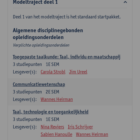
Modeltraject deel 1
Deel 1 van het modeltraject is het standaard startpakket.
Algemene disciplinegebonden
opleidingsonderdelen
Verplichte opleidingsonderdelen
Toegepaste taalkunde: Taal, individu en maatschappij
3
studiepunten
1E SEM
Lesgever(s):
Carola Strobl
Jim Ureel
Communicatiewetenschap
3
studiepunten
2E SEM
Lesgever(s):
Wannes Heirman
Taal, technologie en toegankelijkheid
3
studiepunten
1E SEM
Lesgever(s):
Nina Reviers
Iris Schrijver
Sabien Hanoulle
Wannes Heirman