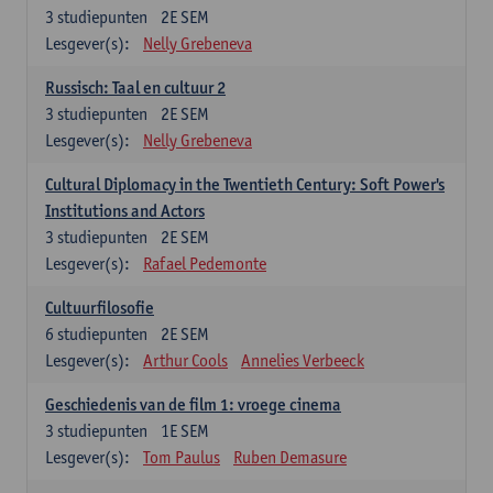
3
studiepunten
2E SEM
Lesgever(s):
Nelly Grebeneva
Russisch: Taal en cultuur 2
3
studiepunten
2E SEM
Lesgever(s):
Nelly Grebeneva
Cultural Diplomacy in the Twentieth Century: Soft Power's
Institutions and Actors
3
studiepunten
2E SEM
Lesgever(s):
Rafael Pedemonte
Cultuurfilosofie
6
studiepunten
2E SEM
Lesgever(s):
Arthur Cools
Annelies Verbeeck
Geschiedenis van de film 1: vroege cinema
3
studiepunten
1E SEM
Lesgever(s):
Tom Paulus
Ruben Demasure