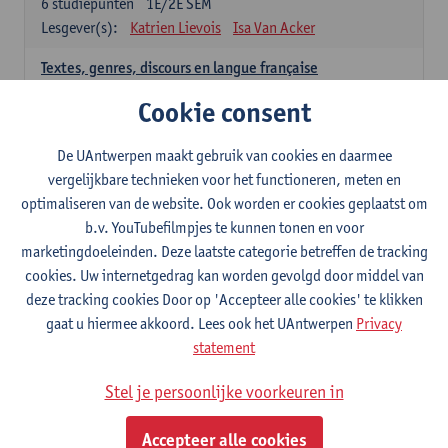
6
studiepunten
1E/2E SEM
Lesgever(s):
Katrien Lievois
Isa Van Acker
Textes, genres, discours en langue française
6
studiepunten
1E/2E SEM
Cookie consent
Lesgever(s):
Kris Peeters
De UAntwerpen maakt gebruik van cookies en daarmee
Spaans: verplichte opleidingsonderdelen
vergelijkbare technieken voor het functioneren, meten en
optimaliseren van de website. Ook worden er cookies geplaatst om
Gramática española 1
b.v. YouTubefilmpjes te kunnen tonen en voor
3
studiepunten
1E SEM
marketingdoeleinden. Deze laatste categorie betreffen de tracking
Lesgever(s):
Anne Verhaert
cookies. Uw internetgedrag kan worden gevolgd door middel van
Gramática española 2
deze tracking cookies Door op 'Accepteer alle cookies' te klikken
3
studiepunten
2E SEM
gaat u hiermee akkoord. Lees ook het UAntwerpen
Privacy
Lesgever(s):
Anne Verhaert
statement
Lengua española: Destrezas básicas
Stel je persoonlijke voorkeuren in
3
studiepunten
1E SEM
Lesgever(s):
Sabela Moreno Pereiro
Accepteer alle cookies