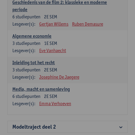
Geschiedenis van de film 2: klassieke en moderne
periode
6
studiepunten
2E SEM
Lesgever(s):
Gertjan Willems
Ruben Demasure
Algemene economie
3
studiepunten
1E SEM
Lesgever(s):
Eve Vanhaecht
Inleiding tot het recht
3
studiepunten
2E SEM
Lesgever(s):
Josephine De Jaegere
Media, macht en samenleving
6
studiepunten
2E SEM
Lesgever(s):
Emma Verhoeven
Modeltraject deel 2