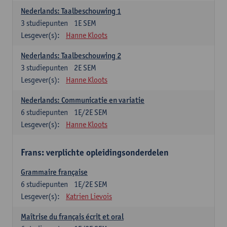
Nederlands: Taalbeschouwing 1
3
studiepunten
1E SEM
Lesgever(s):
Hanne Kloots
Nederlands: Taalbeschouwing 2
3
studiepunten
2E SEM
Lesgever(s):
Hanne Kloots
Nederlands: Communicatie en variatie
6
studiepunten
1E/2E SEM
Lesgever(s):
Hanne Kloots
Frans: verplichte opleidingsonderdelen
Grammaire française
6
studiepunten
1E/2E SEM
Lesgever(s):
Katrien Lievois
Maîtrise du français écrit et oral