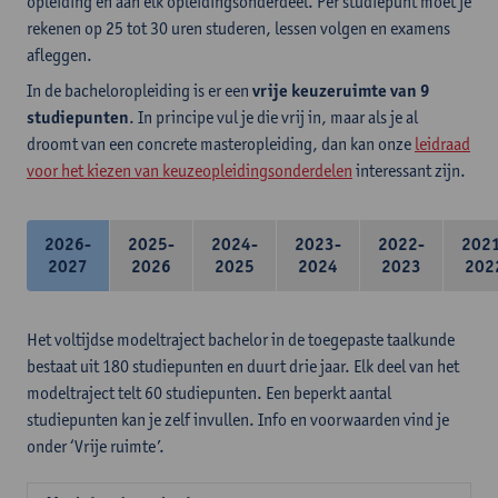
opleiding en aan elk opleidingsonderdeel. Per studiepunt moet je
rekenen op 25 tot 30 uren studeren, lessen volgen en examens
afleggen.
In de bacheloropleiding is er een
vrije keuzeruimte van 9
studiepunten
. In principe vul je die vrij in, maar als je al
droomt van een concrete masteropleiding, dan kan onze
leidraad
voor het kiezen van keuzeopleidingsonderdelen
interessant zijn.
2026-
2025-
2024-
2023-
2022-
202
2027
2026
2025
2024
2023
202
Het voltijdse modeltraject bachelor in de toegepaste taalkunde
bestaat uit 180 studiepunten en duurt drie jaar. Elk deel van het
modeltraject telt 60 studiepunten. Een beperkt aantal
studiepunten kan je zelf invullen. Info en voorwaarden vind je
onder ‘Vrije ruimte’.