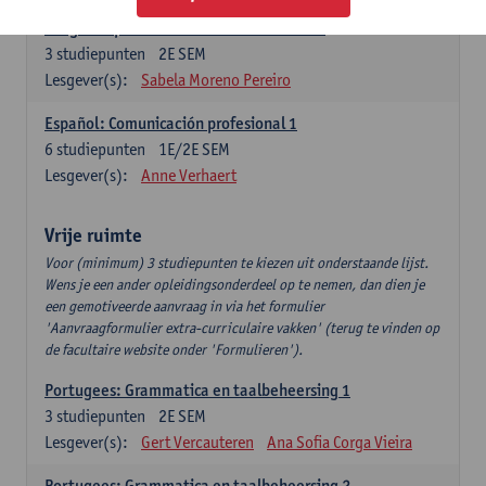
Lengua española: Destrezas intermedias
3
studiepunten
2E SEM
Lesgever(s):
Sabela Moreno Pereiro
Español: Comunicación profesional 1
6
studiepunten
1E/2E SEM
Lesgever(s):
Anne Verhaert
Vrije ruimte
Voor (minimum) 3 studiepunten te kiezen uit onderstaande lijst.
Wens je een ander opleidingsonderdeel op te nemen, dan dien je
een gemotiveerde aanvraag in via het formulier
'Aanvraagformulier extra-curriculaire vakken' (terug te vinden op
de facultaire website onder 'Formulieren').
Portugees: Grammatica en taalbeheersing 1
3
studiepunten
2E SEM
Lesgever(s):
Gert Vercauteren
Ana Sofia Corga Vieira
Portugees: Grammatica en taalbeheersing 2