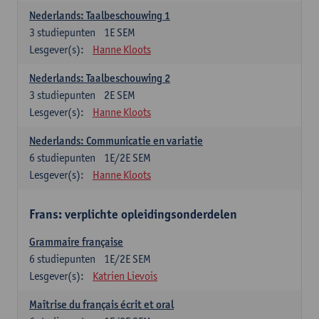
Nederlands: Taalbeschouwing 1
3
studiepunten
1E SEM
Lesgever(s):
Hanne Kloots
Nederlands: Taalbeschouwing 2
3
studiepunten
2E SEM
Lesgever(s):
Hanne Kloots
Nederlands: Communicatie en variatie
6
studiepunten
1E/2E SEM
Lesgever(s):
Hanne Kloots
Frans: verplichte opleidingsonderdelen
Grammaire française
6
studiepunten
1E/2E SEM
Lesgever(s):
Katrien Lievois
Maîtrise du français écrit et oral