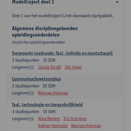
Modeltraject deel 1
Deel 1 van het modeltraject is het standaard startpakket.
Algemene disciplinegebonden
opleidingsonderdelen
Verplichte opleidingsonderdelen
Toegepaste taalkunde: Taal, individu en maatschappij
3
studiepunten
1E SEM
Lesgever(s):
Carola Strobl
Jim Ureel
Communicatiewetenschap
3
studiepunten
2E SEM
Lesgever(s):
Wannes Heirman
Taal, technologie en toegankelijkheid
3
studiepunten
1E SEM
Lesgever(s):
Nina Reviers
Iris Schrijver
Sabien Hanoulle
Wannes Heirman