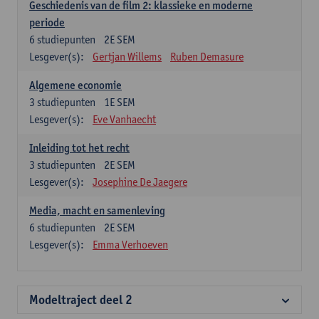
Geschiedenis van de film 2: klassieke en moderne
periode
6
studiepunten
2E SEM
Lesgever(s):
Gertjan Willems
Ruben Demasure
Algemene economie
3
studiepunten
1E SEM
Lesgever(s):
Eve Vanhaecht
Inleiding tot het recht
3
studiepunten
2E SEM
Lesgever(s):
Josephine De Jaegere
Media, macht en samenleving
6
studiepunten
2E SEM
Lesgever(s):
Emma Verhoeven
Modeltraject deel 2