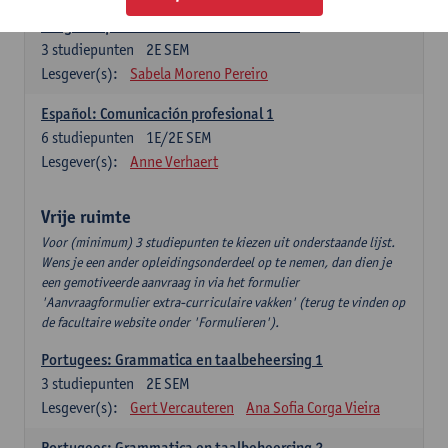
Lengua española: Destrezas intermedias
3
studiepunten
2E SEM
Lesgever(s):
Sabela Moreno Pereiro
Español: Comunicación profesional 1
6
studiepunten
1E/2E SEM
Lesgever(s):
Anne Verhaert
Vrije ruimte
Voor (minimum) 3 studiepunten te kiezen uit onderstaande lijst.
Wens je een ander opleidingsonderdeel op te nemen, dan dien je
een gemotiveerde aanvraag in via het formulier
'Aanvraagformulier extra-curriculaire vakken' (terug te vinden op
de facultaire website onder 'Formulieren').
Portugees: Grammatica en taalbeheersing 1
3
studiepunten
2E SEM
Lesgever(s):
Gert Vercauteren
Ana Sofia Corga Vieira
Portugees: Grammatica en taalbeheersing 2