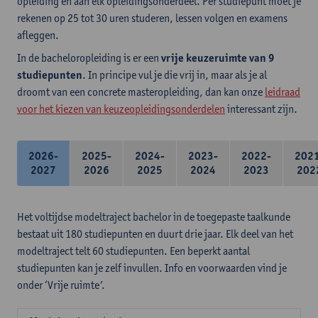
opleiding en aan elk opleidingsonderdeel. Per studiepunt moet je
rekenen op 25 tot 30 uren studeren, lessen volgen en examens
afleggen.
In de bacheloropleiding is er een
vrije keuzeruimte van 9
studiepunten
. In principe vul je die vrij in, maar als je al
droomt van een concrete masteropleiding, dan kan onze
leidraad
voor het kiezen van keuzeopleidingsonderdelen
interessant zijn.
2026-
2025-
2024-
2023-
2022-
202
2027
2026
2025
2024
2023
202
Het voltijdse modeltraject bachelor in de toegepaste taalkunde
bestaat uit 180 studiepunten en duurt drie jaar. Elk deel van het
modeltraject telt 60 studiepunten. Een beperkt aantal
studiepunten kan je zelf invullen. Info en voorwaarden vind je
onder ‘Vrije ruimte’.