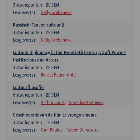
3
studiepunten
2E SEM
Lesgever(s):
Nelly Grebeneva
Russisch: Taal en cultuur 2
3
studiepunten
2E SEM
Lesgever(s):
Nelly Grebeneva
Cultural Diplomacy in the Twentieth Century: Soft Power's
Institutions and Actors
3
studiepunten
2E SEM
Lesgever(s):
Rafael Pedemonte
Cultuurfilosofie
6
studiepunten
2E SEM
Lesgever(s):
Arthur Cools
Annelies Verbeeck
Geschiedenis van de film 1: vroege cinema
3
studiepunten
1E SEM
Lesgever(s):
Tom Paulus
Ruben Demasure