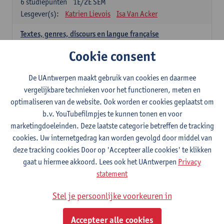
6
studiepunten
1E/2E SEM
Lesgever(s):
Katrien Lievois
Isa Van Acker
Textes, genres, discours en langue française
6
studiepunten
1E/2E SEM
Cookie consent
Lesgever(s):
Kris Peeters
De UAntwerpen maakt gebruik van cookies en daarmee
Spaans: verplichte opleidingsonderdelen
vergelijkbare technieken voor het functioneren, meten en
optimaliseren van de website. Ook worden er cookies geplaatst om
Gramática española 1
b.v. YouTubefilmpjes te kunnen tonen en voor
3
studiepunten
1E SEM
marketingdoeleinden. Deze laatste categorie betreffen de tracking
Lesgever(s):
Anne Verhaert
cookies. Uw internetgedrag kan worden gevolgd door middel van
Gramática española 2
deze tracking cookies Door op 'Accepteer alle cookies' te klikken
3
studiepunten
2E SEM
gaat u hiermee akkoord. Lees ook het UAntwerpen
Privacy
Lesgever(s):
Anne Verhaert
statement
Lengua española: Destrezas básicas
Stel je persoonlijke voorkeuren in
3
studiepunten
1E SEM
Lesgever(s):
Sabela Moreno Pereiro
Accepteer alle cookies