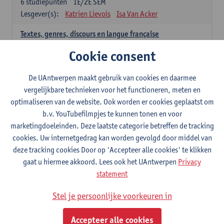
6
studiepunten
1E/2E SEM
Lesgever(s):
Katrien Lievois
Isa Van Acker
Textes, genres, discours en langue française
6
studiepunten
1E/2E SEM
Cookie consent
Lesgever(s):
Kris Peeters
De UAntwerpen maakt gebruik van cookies en daarmee
Spaans: verplichte opleidingsonderdelen
vergelijkbare technieken voor het functioneren, meten en
optimaliseren van de website. Ook worden er cookies geplaatst om
Gramática española 1
b.v. YouTubefilmpjes te kunnen tonen en voor
3
studiepunten
1E SEM
marketingdoeleinden. Deze laatste categorie betreffen de tracking
Lesgever(s):
Anne Verhaert
cookies. Uw internetgedrag kan worden gevolgd door middel van
Gramática española 2
deze tracking cookies Door op 'Accepteer alle cookies' te klikken
3
studiepunten
2E SEM
gaat u hiermee akkoord. Lees ook het UAntwerpen
Privacy
Lesgever(s):
Anne Verhaert
statement
Lengua española: Destrezas básicas
Stel je persoonlijke voorkeuren in
3
studiepunten
1E SEM
Lesgever(s):
Sabela Moreno Pereiro
Accepteer alle cookies