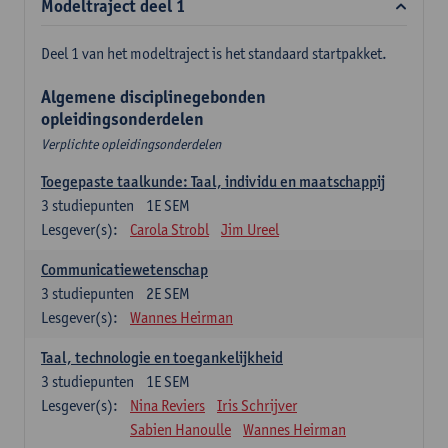
Modeltraject deel 1
Deel 1 van het modeltraject is het standaard startpakket.
Algemene disciplinegebonden
opleidingsonderdelen
Verplichte opleidingsonderdelen
Toegepaste taalkunde: Taal, individu en maatschappij
3
studiepunten
1E SEM
Lesgever(s):
Carola Strobl
Jim Ureel
Communicatiewetenschap
3
studiepunten
2E SEM
Lesgever(s):
Wannes Heirman
Taal, technologie en toegankelijkheid
3
studiepunten
1E SEM
Lesgever(s):
Nina Reviers
Iris Schrijver
Sabien Hanoulle
Wannes Heirman