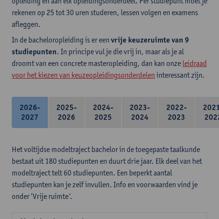
opleiding en aan elk opleidingsonderdeel. Per studiepunt moet je
rekenen op 25 tot 30 uren studeren, lessen volgen en examens
afleggen.
In de bacheloropleiding is er een
vrije keuzeruimte van 9
studiepunten
. In principe vul je die vrij in, maar als je al
droomt van een concrete masteropleiding, dan kan onze
leidraad
voor het kiezen van keuzeopleidingsonderdelen
interessant zijn.
2026-
2025-
2024-
2023-
2022-
202
2027
2026
2025
2024
2023
202
Het voltijdse modeltraject bachelor in de toegepaste taalkunde
bestaat uit 180 studiepunten en duurt drie jaar. Elk deel van het
modeltraject telt 60 studiepunten. Een beperkt aantal
studiepunten kan je zelf invullen. Info en voorwaarden vind je
onder ‘Vrije ruimte’.