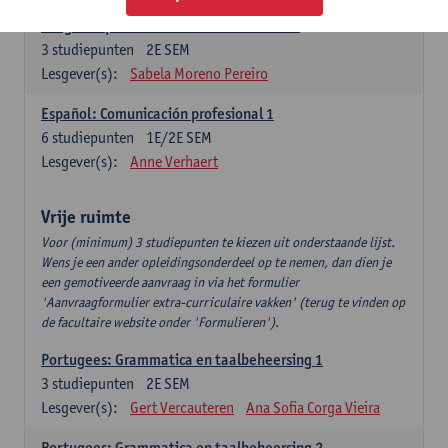
Lengua española: Destrezas intermedias
3
studiepunten
2E SEM
Lesgever(s):
Sabela Moreno Pereiro
Español: Comunicación profesional 1
6
studiepunten
1E/2E SEM
Lesgever(s):
Anne Verhaert
Vrije ruimte
Voor (minimum) 3 studiepunten te kiezen uit onderstaande lijst.
Wens je een ander opleidingsonderdeel op te nemen, dan dien je
een gemotiveerde aanvraag in via het formulier
'Aanvraagformulier extra-curriculaire vakken' (terug te vinden op
de facultaire website onder 'Formulieren').
Portugees: Grammatica en taalbeheersing 1
3
studiepunten
2E SEM
Lesgever(s):
Gert Vercauteren
Ana Sofia Corga Vieira
Portugees: Grammatica en taalbeheersing 2