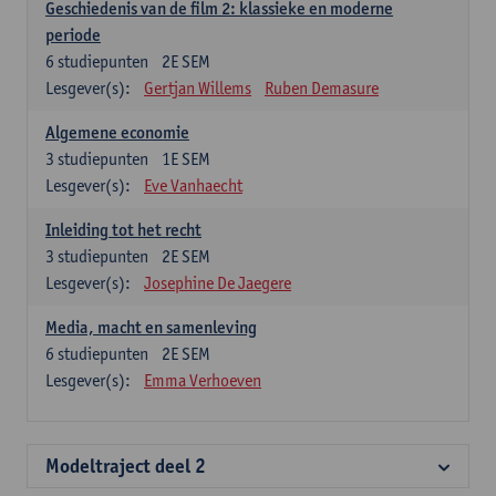
Geschiedenis van de film 2: klassieke en moderne
periode
6
studiepunten
2E SEM
Lesgever(s):
Gertjan Willems
Ruben Demasure
Algemene economie
3
studiepunten
1E SEM
Lesgever(s):
Eve Vanhaecht
Inleiding tot het recht
3
studiepunten
2E SEM
Lesgever(s):
Josephine De Jaegere
Media, macht en samenleving
6
studiepunten
2E SEM
Lesgever(s):
Emma Verhoeven
Modeltraject deel 2