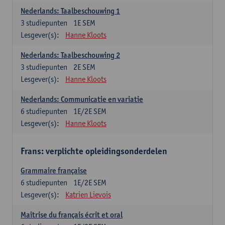
Nederlands: Taalbeschouwing 1
3
studiepunten
1E SEM
Lesgever(s):
Hanne Kloots
Nederlands: Taalbeschouwing 2
3
studiepunten
2E SEM
Lesgever(s):
Hanne Kloots
Nederlands: Communicatie en variatie
6
studiepunten
1E/2E SEM
Lesgever(s):
Hanne Kloots
Frans: verplichte opleidingsonderdelen
Grammaire française
6
studiepunten
1E/2E SEM
Lesgever(s):
Katrien Lievois
Maîtrise du français écrit et oral