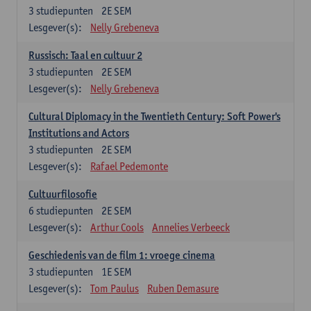
3
studiepunten
2E SEM
Lesgever(s):
Nelly Grebeneva
Russisch: Taal en cultuur 2
3
studiepunten
2E SEM
Lesgever(s):
Nelly Grebeneva
Cultural Diplomacy in the Twentieth Century: Soft Power's
Institutions and Actors
3
studiepunten
2E SEM
Lesgever(s):
Rafael Pedemonte
Cultuurfilosofie
6
studiepunten
2E SEM
Lesgever(s):
Arthur Cools
Annelies Verbeeck
Geschiedenis van de film 1: vroege cinema
3
studiepunten
1E SEM
Lesgever(s):
Tom Paulus
Ruben Demasure