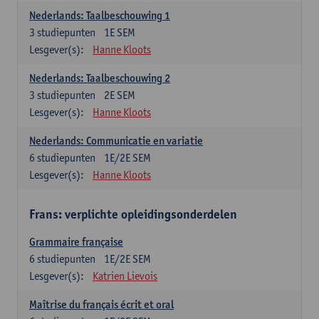
Nederlands: Taalbeschouwing 1
3
studiepunten
1E SEM
Lesgever(s):
Hanne Kloots
Nederlands: Taalbeschouwing 2
3
studiepunten
2E SEM
Lesgever(s):
Hanne Kloots
Nederlands: Communicatie en variatie
6
studiepunten
1E/2E SEM
Lesgever(s):
Hanne Kloots
Frans: verplichte opleidingsonderdelen
Grammaire française
6
studiepunten
1E/2E SEM
Lesgever(s):
Katrien Lievois
Maîtrise du français écrit et oral