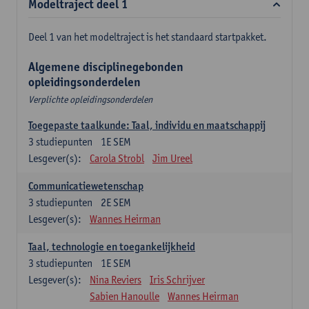
Modeltraject deel 1
Deel 1 van het modeltraject is het standaard startpakket.
Algemene disciplinegebonden
opleidingsonderdelen
Verplichte opleidingsonderdelen
Toegepaste taalkunde: Taal, individu en maatschappij
3
studiepunten
1E SEM
Lesgever(s):
Carola Strobl
Jim Ureel
Communicatiewetenschap
3
studiepunten
2E SEM
Lesgever(s):
Wannes Heirman
Taal, technologie en toegankelijkheid
3
studiepunten
1E SEM
Lesgever(s):
Nina Reviers
Iris Schrijver
Sabien Hanoulle
Wannes Heirman