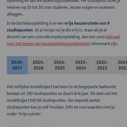
opleiding en aan elk opleidingsonderdeel. Per studiepunt moet je
rekenen op 25 tot 30 uren studeren, lessen volgen en examens
afleggen.
In de bacheloropleiding is er een
vrije keuzeruimte van 9
studiepunten
. In principe vul je die vrij in, maar als je al
droomt van een concrete masteropleiding, dan kan onze
leidraad
voor het kiezen van keuzeopleidingsonderdelen
interessant zijn.
2026-
2025-
2024-
2023-
2022-
202
2027
2026
2025
2024
2023
202
Het voltijdse modeltraject bachelor in de toegepaste taalkunde
bestaat uit 180 studiepunten en duurt drie jaar. Elk deel van het
modeltraject telt 60 studiepunten. Een beperkt aantal
studiepunten kan je zelf invullen. Info en voorwaarden vind je
onder ‘Vrije ruimte’.