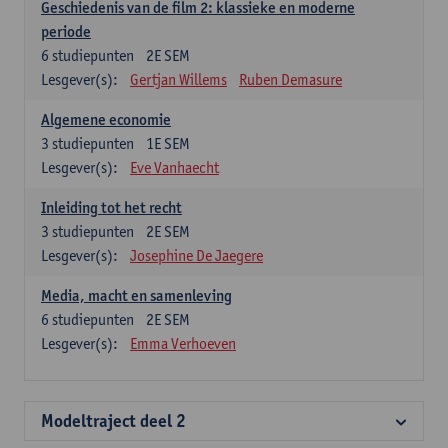
Geschiedenis van de film 2: klassieke en moderne
periode
6
studiepunten
2E SEM
Lesgever(s):
Gertjan Willems
Ruben Demasure
Algemene economie
3
studiepunten
1E SEM
Lesgever(s):
Eve Vanhaecht
Inleiding tot het recht
3
studiepunten
2E SEM
Lesgever(s):
Josephine De Jaegere
Media, macht en samenleving
6
studiepunten
2E SEM
Lesgever(s):
Emma Verhoeven
Modeltraject deel 2