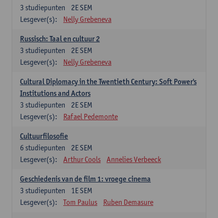
3
studiepunten
2E SEM
Lesgever(s):
Nelly Grebeneva
Russisch: Taal en cultuur 2
3
studiepunten
2E SEM
Lesgever(s):
Nelly Grebeneva
Cultural Diplomacy in the Twentieth Century: Soft Power's
Institutions and Actors
3
studiepunten
2E SEM
Lesgever(s):
Rafael Pedemonte
Cultuurfilosofie
6
studiepunten
2E SEM
Lesgever(s):
Arthur Cools
Annelies Verbeeck
Geschiedenis van de film 1: vroege cinema
3
studiepunten
1E SEM
Lesgever(s):
Tom Paulus
Ruben Demasure