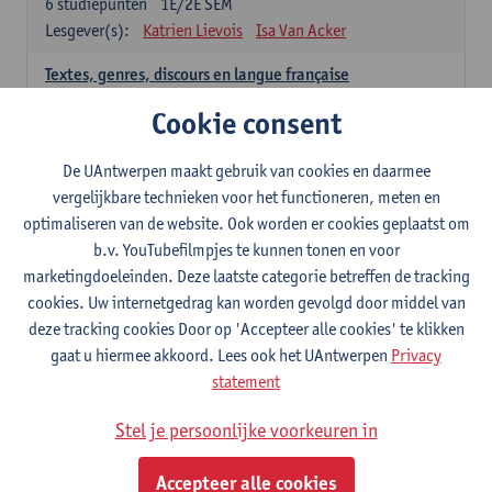
6
studiepunten
1E/2E SEM
Lesgever(s):
Katrien Lievois
Isa Van Acker
Textes, genres, discours en langue française
6
studiepunten
1E/2E SEM
Cookie consent
Lesgever(s):
Kris Peeters
De UAntwerpen maakt gebruik van cookies en daarmee
Spaans: verplichte opleidingsonderdelen
vergelijkbare technieken voor het functioneren, meten en
optimaliseren van de website. Ook worden er cookies geplaatst om
Gramática española 1
b.v. YouTubefilmpjes te kunnen tonen en voor
3
studiepunten
1E SEM
marketingdoeleinden. Deze laatste categorie betreffen de tracking
Lesgever(s):
Anne Verhaert
cookies. Uw internetgedrag kan worden gevolgd door middel van
Gramática española 2
deze tracking cookies Door op 'Accepteer alle cookies' te klikken
3
studiepunten
2E SEM
gaat u hiermee akkoord. Lees ook het UAntwerpen
Privacy
Lesgever(s):
Anne Verhaert
statement
Lengua española: Destrezas básicas
Stel je persoonlijke voorkeuren in
3
studiepunten
1E SEM
Lesgever(s):
Sabela Moreno Pereiro
Accepteer alle cookies