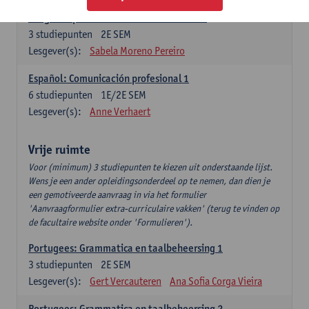
Lengua española: Destrezas intermedias
3
studiepunten
2E SEM
Lesgever(s):
Sabela Moreno Pereiro
Español: Comunicación profesional 1
6
studiepunten
1E/2E SEM
Lesgever(s):
Anne Verhaert
Vrije ruimte
Voor (minimum) 3 studiepunten te kiezen uit onderstaande lijst.
Wens je een ander opleidingsonderdeel op te nemen, dan dien je
een gemotiveerde aanvraag in via het formulier
'Aanvraagformulier extra-curriculaire vakken' (terug te vinden op
de facultaire website onder 'Formulieren').
Portugees: Grammatica en taalbeheersing 1
3
studiepunten
2E SEM
Lesgever(s):
Gert Vercauteren
Ana Sofia Corga Vieira
Portugees: Grammatica en taalbeheersing 2