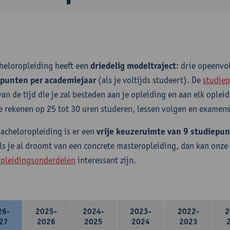
heloropleiding heeft een
driedelig modeltraject
: drie opeenv
epunten per academiejaar
(als je voltijds studeert). De
studiep
van de tijd die je zal besteden aan je opleiding en aan elk ople
e rekenen op 25 tot 30 uren studeren, lessen volgen en examens
bacheloropleiding is er een
vrije keuzeruimte van 9 studiepu
ls je al droomt van een concrete masteropleiding, dan kan onze
pleidingsonderdelen
interessant zijn.
26-
2025-
2024-
2023-
2022-
2
27
2026
2025
2024
2023