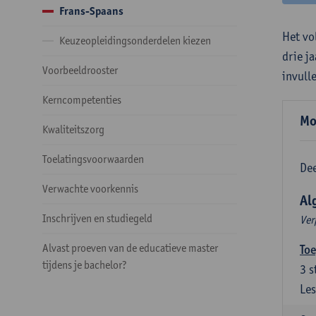
Frans-Spaans
Het vo
Keuzeopleidingsonderdelen kiezen
drie j
Voorbeeldrooster
invull
Kerncompetenties
Mo
Kwaliteitszorg
Toelatingsvoorwaarden
Dee
Verwachte voorkennis
Al
Inschrijven en studiegeld
Ver
Alvast proeven van de educatieve master
Toe
tijdens je bachelor?
3
s
Les