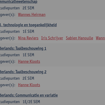
mmunicatiewetenschap
tudiepunten
2E SEM
gever(s):
Wannes Heirman
l, technologie en toegankelijkheid
tudiepunten
1E SEM
gever(s):
Nina Reviers
Iris Schrijver
Sabien Hanoulle
Wann
erlands: Taalbeschouwing 1
tudiepunten
1E SEM
gever(s):
Hanne Kloots
erlands: Taalbeschouwing 2
tudiepunten
2E SEM
gever(s):
Hanne Kloots
erlands: Communicatie en variatie
tudiepunten
1E/2E SEM