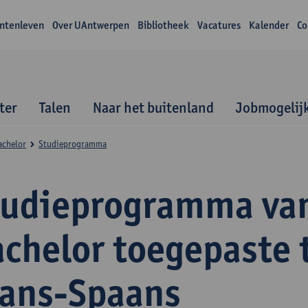
ntenleven
Over UAntwerpen
Bibliotheek
Vacatures
Kalender
Co
ter
Talen
Naar het buitenland
Jobmogelij
achelor
Studieprogramma
tudieprogramma va
achelor toegepaste 
rans-Spaans