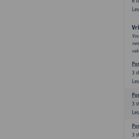
6
s
Les
Vr
Voo
nem
vak
Por
3
s
Les
Por
3
s
Les
Por
3
s