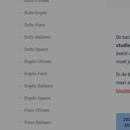
Duits-Chinees
Duits-Engels
Duits-Frans
De bac
Duits-Italiaans
studi
Duits-Spaans
beeld 
moet j
Engels-Chinees
Engels-Frans
In de 
maar a
Engels-Italiaans
keuzeo
Engels-Spaans
Frans-Chinees
20
Frans-Italiaans
20