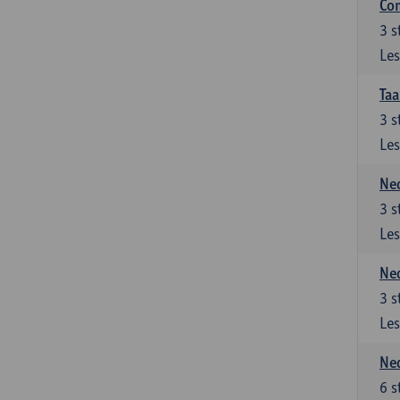
Co
3
s
Les
Taa
3
s
Les
Ned
3
s
Les
Ned
3
s
Les
Ned
6
s