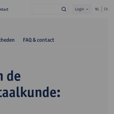
Login
ntact
NL
EN
zoek
kheden
FAQ & contact
n de
taalkunde: