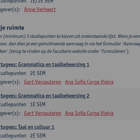
tudiepunten
1E/2E SEM
gever(s):
Anne Verhaert
ije ruimte
r (minimum) 3 studiepunten te kiezen uit onderstaande lijst. Wens je ee
en, dan dien je een gemotiveerde aanvraag in via het formulier 'Aanvraag
ken' (terug te vinden op de facultaire website onder 'Formulieren').
tugees: Grammatica en taalbeheersing 1
tudiepunten
2E SEM
gever(s):
Gert Vercauteren
Ana Sofia Corga Vieira
tugees: Grammatica en taalbeheersing 2
tudiepunten
1E SEM
gever(s):
Gert Vercauteren
Ana Sofia Corga Vieira
tugees: Taal en cultuur 1
tudiepunten
2E SEM