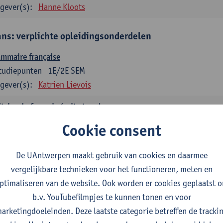
gever(s):
Hanne Kloots
ans: verplichte opleidingsonderdelen
mmaire française
tudiepunten
1E/2E SEM
gever(s):
Katrien Lievois
trise du français écrit et oral
tudiepunten
1E/2E SEM
Cookie consent
gever(s):
Katrien Lievois
Isa Van Acker
De UAntwerpen maakt gebruik van cookies en daarmee
tes, genres, discours en langue française
vergelijkbare technieken voor het functioneren, meten en
tudiepunten
1E/2E SEM
ptimaliseren van de website. Ook worden er cookies geplaatst 
gever(s):
Kris Peeters
b.v. YouTubefilmpjes te kunnen tonen en voor
arketingdoeleinden. Deze laatste categorie betreffen de tracki
aans: verplichte opleidingsonderdelen