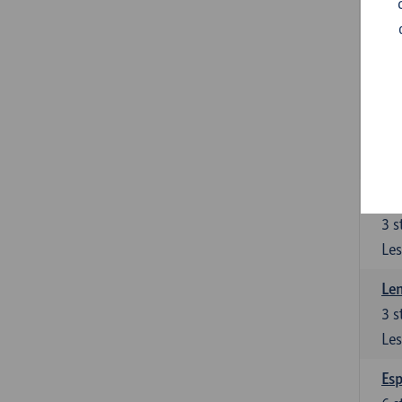
Gra
3
s
Les
Gra
3
s
Les
Len
3
s
Les
Len
3
s
Les
Esp