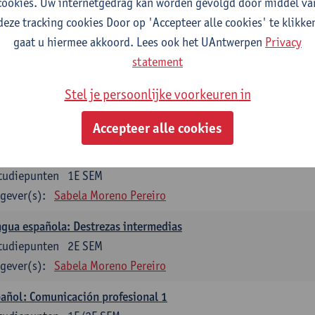
cookies. Uw internetgedrag kan worden gevolgd door middel va
mática española 1
deze tracking cookies Door op 'Accepteer alle cookies' te klikke
tudiepunten
1E SEM
gaat u hiermee akkoord. Lees ook het UAntwerpen
Privacy
gever(s):
Anne Verhaert
statement
mática española 2
Stel je persoonlijke voorkeuren in
tudiepunten
2E SEM
gever(s):
Anne Verhaert
Accepteer alle cookies
gua española: Destrezas básicas
tudiepunten
1E SEM
gever(s):
Sabela Moreno Pereiro
gua española: Destrezas intermedias
tudiepunten
2E SEM
gever(s):
Sabela Moreno Pereiro
añol: Comunicación profesional 1