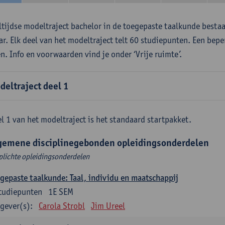
ltijdse modeltraject bachelor in de toegepaste taalkunde besta
aar. Elk deel van het modeltraject telt 60 studiepunten. Een bepe
en. Info en voorwaarden vind je onder ‘Vrije ruimte’.
deltraject deel 1
l 1 van het modeltraject is het standaard startpakket.
gemene disciplinegebonden opleidingsonderdelen
plichte opleidingsonderdelen
gepaste taalkunde: Taal, individu en maatschappij
tudiepunten
1E SEM
gever(s):
Carola Strobl
Jim Ureel