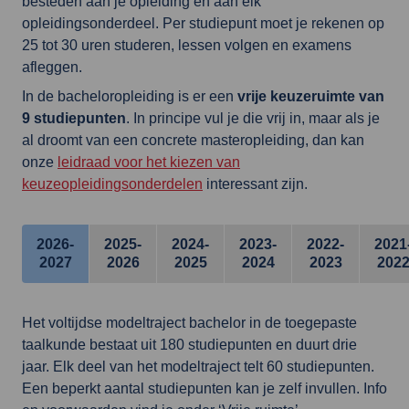
besteden aan je opleiding en aan elk
opleidingsonderdeel. Per studiepunt moet je rekenen op
25 tot 30 uren studeren, lessen volgen en examens
afleggen.
In de bacheloropleiding is er een
vrije keuzeruimte van
9 studiepunten
. In principe vul je die vrij in, maar als je
al droomt van een concrete masteropleiding, dan kan
onze
leidraad voor het kiezen van
keuzeopleidingsonderdelen
interessant zijn.
2026-
2025-
2024-
2023-
2022-
2021
2027
2026
2025
2024
2023
202
Het voltijdse modeltraject bachelor in de toegepaste
taalkunde bestaat uit 180 studiepunten en duurt drie
jaar. Elk deel van het modeltraject telt 60 studiepunten.
Een beperkt aantal studiepunten kan je zelf invullen. Info