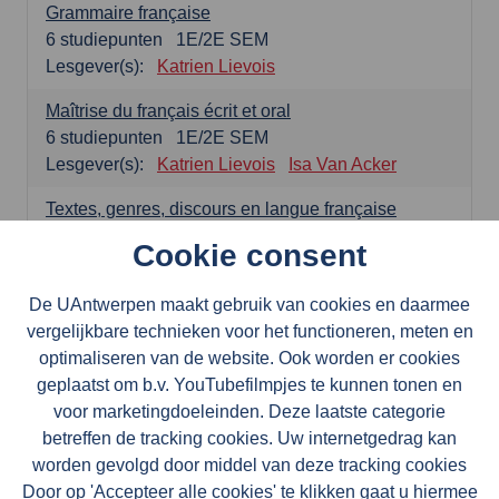
Grammaire française
6
studiepunten
1E/2E SEM
Lesgever(s):
Katrien Lievois
Maîtrise du français écrit et oral
6
studiepunten
1E/2E SEM
Lesgever(s):
Katrien Lievois
Isa Van Acker
Textes, genres, discours en langue française
6
studiepunten
1E/2E SEM
Cookie consent
Lesgever(s):
Kris Peeters
De UAntwerpen maakt gebruik van cookies en daarmee
Spaans: verplichte opleidingsonderdelen
vergelijkbare technieken voor het functioneren, meten en
optimaliseren van de website. Ook worden er cookies
Gramática española 1
geplaatst om b.v. YouTubefilmpjes te kunnen tonen en
3
studiepunten
1E SEM
voor marketingdoeleinden. Deze laatste categorie
Lesgever(s):
Anne Verhaert
betreffen de tracking cookies. Uw internetgedrag kan
worden gevolgd door middel van deze tracking cookies
Gramática española 2
Door op 'Accepteer alle cookies' te klikken gaat u hiermee
3
studiepunten
2E SEM