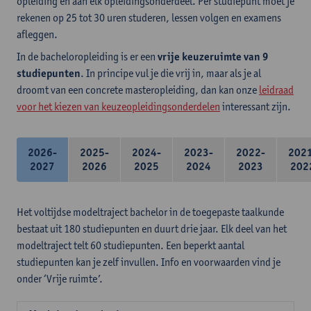
opleiding en aan elk opleidingsonderdeel. Per studiepunt moet je
rekenen op 25 tot 30 uren studeren, lessen volgen en examens
afleggen.
In de bacheloropleiding is er een
vrije keuzeruimte van 9
studiepunten
. In principe vul je die vrij in, maar als je al
droomt van een concrete masteropleiding, dan kan onze
leidraad
voor het kiezen van keuzeopleidingsonderdelen
interessant zijn.
2026-
2025-
2024-
2023-
2022-
202
2027
2026
2025
2024
2023
202
Het voltijdse modeltraject bachelor in de toegepaste taalkunde
bestaat uit 180 studiepunten en duurt drie jaar. Elk deel van het
modeltraject telt 60 studiepunten. Een beperkt aantal
studiepunten kan je zelf invullen. Info en voorwaarden vind je
onder ‘Vrije ruimte’.