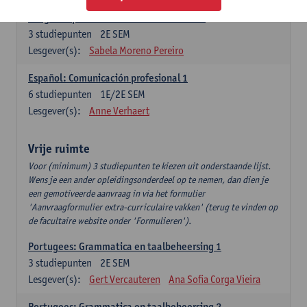
Lengua española: Destrezas intermedias
3
studiepunten
2E SEM
Lesgever(s):
Sabela Moreno Pereiro
Español: Comunicación profesional 1
6
studiepunten
1E/2E SEM
Lesgever(s):
Anne Verhaert
Vrije ruimte
Voor (minimum) 3 studiepunten te kiezen uit onderstaande lijst.
Wens je een ander opleidingsonderdeel op te nemen, dan dien je
een gemotiveerde aanvraag in via het formulier
'Aanvraagformulier extra-curriculaire vakken' (terug te vinden op
de facultaire website onder 'Formulieren').
Portugees: Grammatica en taalbeheersing 1
3
studiepunten
2E SEM
Lesgever(s):
Gert Vercauteren
Ana Sofia Corga Vieira
Portugees: Grammatica en taalbeheersing 2