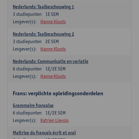
Nederlands: Taalbeschouwing 1
3
studiepunten
1E SEM
Lesgever(s):
Hanne Kloots
Nederlands: Taalbeschouwing 2
3
studiepunten
2E SEM
Lesgever(s):
Hanne Kloots
Nederlands: Communicatie en variatie
6
studiepunten
1E/2E SEM
Lesgever(s):
Hanne Kloots
Frans: verplichte opleidingsonderdelen
Grammaire française
6
studiepunten
1E/2E SEM
Lesgever(s):
Katrien Lievois
Maîtrise du français écrit et oral