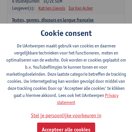
6
studiepunten
1E/2E SEM
Lesgever(s):
Katrien Lievois
Isa Van Acker
Textes, genres, discours en langue française
6
studiepunten
1E/2E SEM
Cookie consent
Lesgever(s):
Kris Peeters
De UAntwerpen maakt gebruik van cookies en daarmee
Spaans: verplichte opleidingsonderdelen
vergelijkbare technieken voor het functioneren, meten en
optimaliseren van de website. Ook worden er cookies geplaatst om
Gramática española 1
b.v. YouTubefilmpjes te kunnen tonen en voor
3
studiepunten
1E SEM
marketingdoeleinden. Deze laatste categorie betreffen de tracking
Lesgever(s):
Anne Verhaert
cookies. Uw internetgedrag kan worden gevolgd door middel van
Gramática española 2
deze tracking cookies Door op 'Accepteer alle cookies' te klikken
3
studiepunten
2E SEM
gaat u hiermee akkoord. Lees ook het UAntwerpen
Privacy
Lesgever(s):
Anne Verhaert
statement
Lengua española: Destrezas básicas
Stel je persoonlijke voorkeuren in
3
studiepunten
1E SEM
Lesgever(s):
Sabela Moreno Pereiro
Accepteer alle cookies