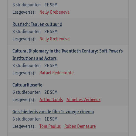
3
studiepunten
2E SEM
Lesgever(s):
Nelly Grebeneva
Russisch: Taal en cultuur 2
3
studiepunten
2E SEM
Lesgever(s):
Nelly Grebeneva
Cultural Diplomacy in the Twentieth Century: Soft Power's
Institutions and Actors
3
studiepunten
2E SEM
Lesgever(s):
Rafael Pedemonte
Cultuurfilosofie
6
studiepunten
2E SEM
Lesgever(s):
Arthur Cools
Annelies Verbeeck
Geschiedenis van de film 1: vroege cinema
3
studiepunten
1E SEM
Lesgever(s):
Tom Paulus
Ruben Demasure