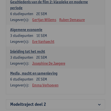
Geschiedenis van de film 2: klassieke en moderne
periode
6
studiepunten
2E SEM
Lesgever(s):
Gertjan Willems
Ruben Demasure
Algemene economie
3
studiepunten
1E SEM
Lesgever(s):
Eve Vanhaecht
Inleiding tot het recht
3
studiepunten
2E SEM
Lesgever(s):
Josephine De Jaegere
Media, macht en samenleving
6
studiepunten
2E SEM
Lesgever(s):
Emma Verhoeven
Modeltraject deel 2