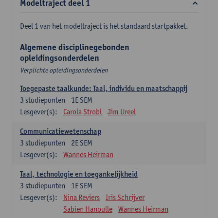
Modeltraject deel 1
Deel 1 van het modeltraject is het standaard startpakket.
Algemene disciplinegebonden
opleidingsonderdelen
Verplichte opleidingsonderdelen
Toegepaste taalkunde: Taal, individu en maatschappij
3
studiepunten
1E SEM
Lesgever(s):
Carola Strobl
Jim Ureel
Communicatiewetenschap
3
studiepunten
2E SEM
Lesgever(s):
Wannes Heirman
Taal, technologie en toegankelijkheid
3
studiepunten
1E SEM
Lesgever(s):
Nina Reviers
Iris Schrijver
Sabien Hanoulle
Wannes Heirman